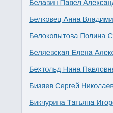
Белавин Павел Алексан
Белковец Анна Владими
Белокопытова Полина С
Беляевская Елена Алек
Бехтольд Нина Павловн
Бизяев Сергей Николае
Бикчурина Татьяна Игор