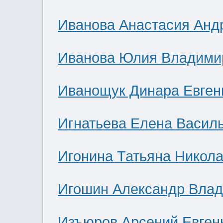
Иванова Анастасия Анд
Иванова Юлия Владими
Иванощук Динара Евген
Игнатьева Елена Васил
Игонина Татьяна Никол
Игошин Александр Вла
Изъюров Арсений Евген