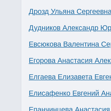
Дрозд Ульяна Сергеевн
Дудников Александр Юр
Евсюкова Валентина Се
Егорова Анастасия Але
Елгаева Елизавета Евге
Елисафенко Евгений Ан
Епанчинцева Анастасия