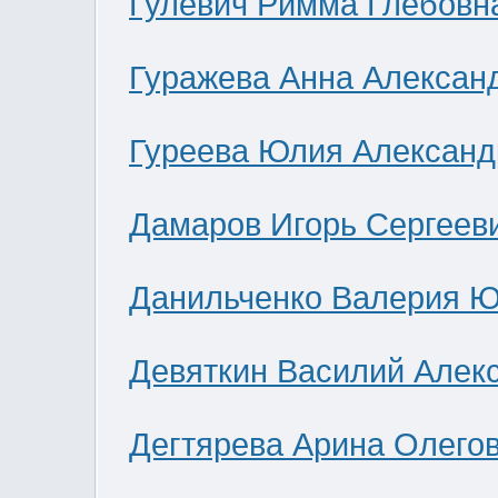
Гулевич Римма Глебовн
Гуражева Анна Алексан
Гуреева Юлия Александ
Дамаров Игорь Сергеев
Данильченко Валерия 
Девяткин Василий Алек
Дегтярева Арина Олего