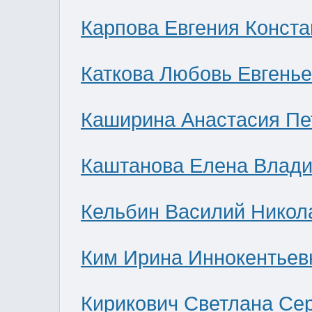
Карпова Евгения Конст
Каткова Любовь Евгень
Каширина Анастасия Пе
Каштанова Елена Влад
Кельбин Василий Никол
Ким Ирина Иннокентьев
Кирикович Светлана Се