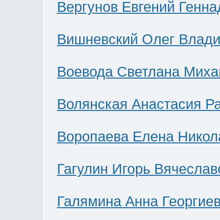
Вергунов Евгений Генна
Вишневский Олег Влад
Воевода Светлана Миха
Волянская Анастасия Р
Воропаева Елена Никол
Гагулин Игорь Вячеслав
Галямина Анна Георгие