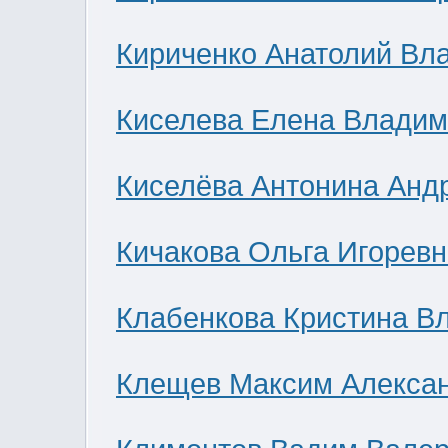
Кириченко Анатолий Вл
Киселева Елена Влади
Киселёва Антонина Анд
Кичакова Ольга Игоревн
Клабенкова Кристина В
Клещев Максим Алекса