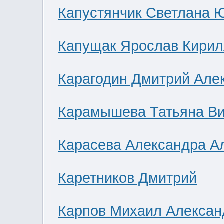
Капустянчик Светлана 
Капущак Ярослав Кирил
Карагодин Дмитрий Але
Карамышева Татьяна В
Карасева Александра А
Каретников Дмитрий
Карпов Михаил Алексан