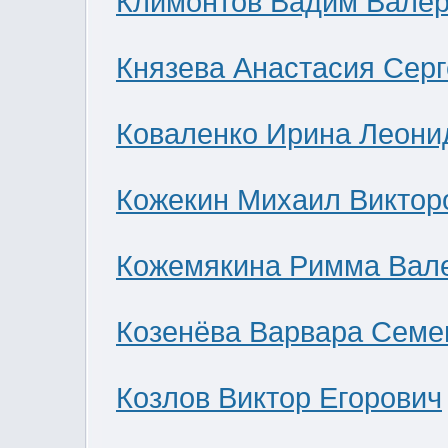
Климонтов Вадим Валер
Князева Анастасия Сер
Коваленко Ирина Леони
Кожекин Михаил Виктор
Кожемякина Римма Вал
Козенёва Варвара Семе
Козлов Виктор Егорович