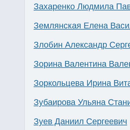
Захаренко Людмила Па
Землянская Елена Васи
Злобин Александр Серг
Зорина Валентина Вале
Зоркольцева Ирина Вит
Зубаирова Ульяна Стан
Зуев Даниил Сергеевич