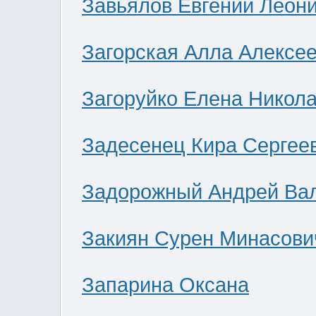
Завьялов Евгений Леон
Загорская Алла Алексе
Загоруйко Елена Никол
Задесенец Кира Сергее
Задорожный Андрей Ва
Закиян Сурен Минасови
Запарина Оксана