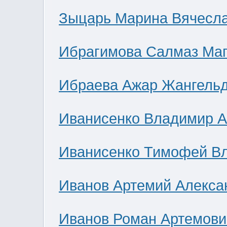
Зыцарь Марина Вячесл
Ибрагимова Салмаз Ма
Ибраева Ажар Жангель
Иванисенко Владимир А
Иванисенко Тимофей В
Иванов Артемий Алекса
Иванов Роман Артемови