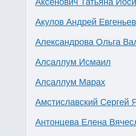
Аксенович Татьяна Иос
Акулов Андрей Евгенье
Александрова Ольга Ва
Алсаллум Исмаил
Алсаллум Марах
Амстиславский Сергей 
Антонцева Елена Вячес