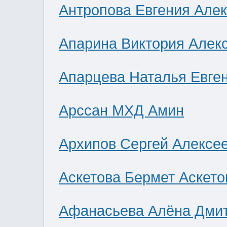
Антропова Евгения Але
Апарина Виктория Алек
Апарцева Наталья Евге
Арссан МХД Амин
Архипов Сергей Алексе
Аскетова Бермет Аскето
Афанасьева Алёна Дми