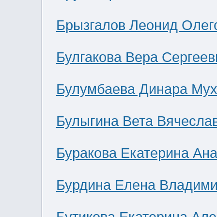
Брызгалов Леонид Олег
Булгакова Вера Сергеев
Булумбаева Динара Мух
Булыгина Вета Вячесла
Буракова Екатерина Ан
Бурдина Елена Владим