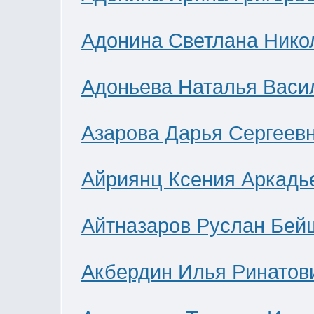
Адонина Светлана Нико
Адоньева Наталья Васи
Азарова Дарья Сергеев
Айриянц Ксения Аркадь
Айтназаров Руслан Бей
Акбердин Илья Ринатов