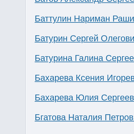
Баттулин Нариман Раши
Батурин Сергей Олегов
Батурина Галина Серге
Бахарева Ксения Игоре
Бахарева Юлия Сергее
Бгатова Наталия Петров