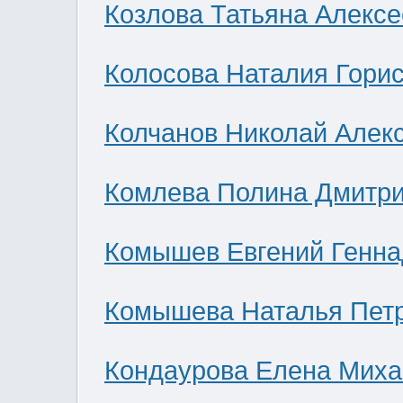
Козлова Татьяна Алекс
Колосова Наталия Гори
Колчанов Николай Алек
Комлева Полина Дмитр
Комышев Евгений Генна
Комышева Наталья Пет
Кондаурова Елена Мих