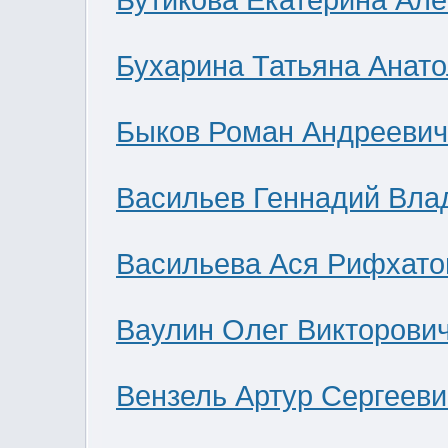
Бутикова Екатерина Ал
Бухарина Татьяна Анат
Быков Роман Андреевич
Васильев Геннадий Вла
Васильева Ася Рифхато
Ваулин Олег Викторови
Вензель Артур Сергееви