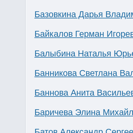
Базовкина Дарья Влади
Байкалов Герман Игоре
Балыбина Наталья Юрь
Банникова Светлана Ва
Баннова Анита Василье
Баричева Элина Михай
Батов Александр Серге