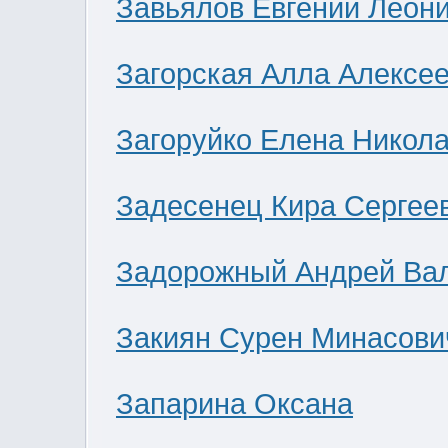
Завьялов Евгений Леон
Загорская Алла Алексе
Загоруйко Елена Никол
Задесенец Кира Сергее
Задорожный Андрей Ва
Закиян Сурен Минасови
Запарина Оксана