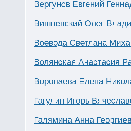
Вергунов Евгений Генна
Вишневский Олег Влад
Воевода Светлана Миха
Волянская Анастасия Р
Воропаева Елена Никол
Гагулин Игорь Вячеслав
Галямина Анна Георгие