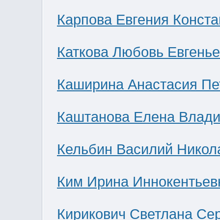
Карпова Евгения Конст
Каткова Любовь Евгень
Каширина Анастасия Пе
Каштанова Елена Влад
Кельбин Василий Никол
Ким Ирина Иннокентьев
Кирикович Светлана Се