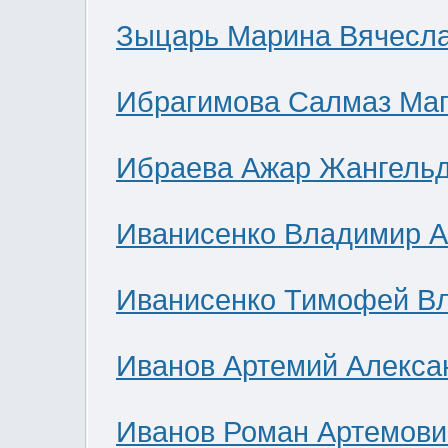
Зыцарь Марина Вячесл
Ибрагимова Салмаз Ма
Ибраева Ажар Жангель
Иванисенко Владимир А
Иванисенко Тимофей В
Иванов Артемий Алекса
Иванов Роман Артемови