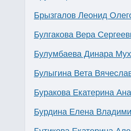
Брызгалов Леонид Олег
Булгакова Вера Сергеев
Булумбаева Динара Мух
Булыгина Вета Вячесла
Буракова Екатерина Ан
Бурдина Елена Владим