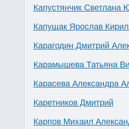
Капустянчик Светлана 
Капущак Ярослав Кирил
Карагодин Дмитрий Але
Карамышева Татьяна В
Карасева Александра А
Каретников Дмитрий
Карпов Михаил Алексан