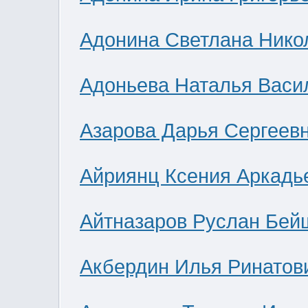
Адонина Светлана Нико
Адоньева Наталья Васи
Азарова Дарья Сергеев
Айриянц Ксения Аркадь
Айтназаров Руслан Бей
Акбердин Илья Ринатов