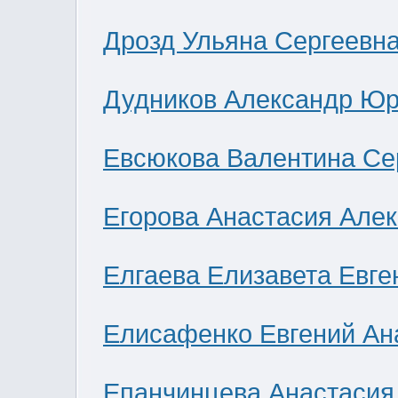
Дрозд Ульяна Сергеевн
Дудников Александр Юр
Евсюкова Валентина Се
Егорова Анастасия Але
Елгаева Елизавета Евге
Елисафенко Евгений Ан
Епанчинцева Анастасия