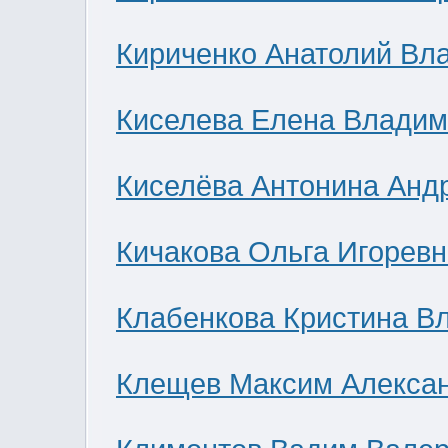
Кириченко Анатолий Вл
Киселева Елена Влади
Киселёва Антонина Анд
Кичакова Ольга Игоревн
Клабенкова Кристина В
Клещев Максим Алекса