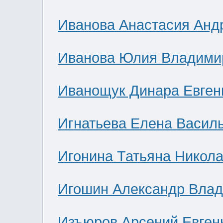
Иванова Анастасия Анд
Иванова Юлия Владими
Иванощук Динара Евген
Игнатьева Елена Васил
Игонина Татьяна Никол
Игошин Александр Вла
Изъюров Арсений Евген