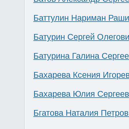
Баттулин Нариман Раши
Батурин Сергей Олегов
Батурина Галина Серге
Бахарева Ксения Игоре
Бахарева Юлия Сергее
Бгатова Наталия Петров