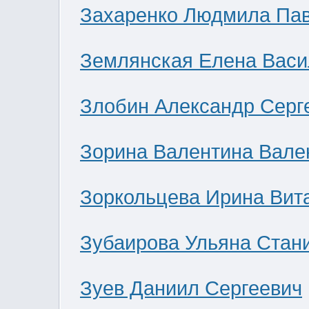
Захаренко Людмила Па
Землянская Елена Васи
Злобин Александр Серг
Зорина Валентина Вале
Зоркольцева Ирина Вит
Зубаирова Ульяна Стан
Зуев Даниил Сергеевич