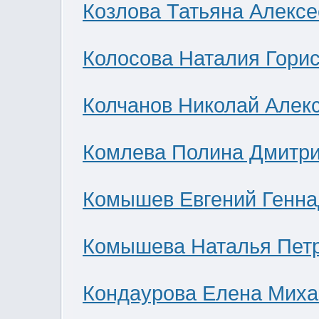
Козлова Татьяна Алекс
Колосова Наталия Гори
Колчанов Николай Алек
Комлева Полина Дмитр
Комышев Евгений Генна
Комышева Наталья Пет
Кондаурова Елена Мих