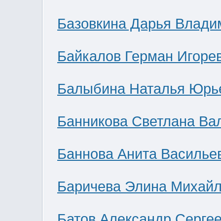
Базовкина Дарья Влади
Байкалов Герман Игоре
Балыбина Наталья Юрь
Банникова Светлана Ва
Баннова Анита Василье
Баричева Элина Михай
Батов Александр Серге