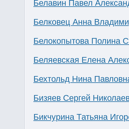
Белавин Павел Алексан
Белковец Анна Владими
Белокопытова Полина С
Беляевская Елена Алек
Бехтольд Нина Павловн
Бизяев Сергей Николае
Бикчурина Татьяна Игор