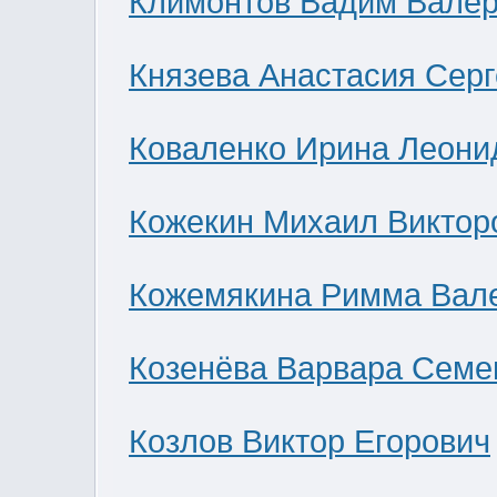
Климонтов Вадим Валер
Князева Анастасия Сер
Коваленко Ирина Леони
Кожекин Михаил Виктор
Кожемякина Римма Вал
Козенёва Варвара Семе
Козлов Виктор Егорович