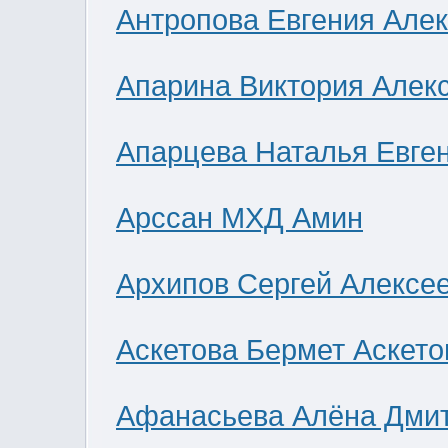
Антропова Евгения Але
Апарина Виктория Алек
Апарцева Наталья Евге
Арссан МХД Амин
Архипов Сергей Алексе
Аскетова Бермет Аскето
Афанасьева Алёна Дми