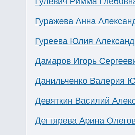
Гулевич Римма Глебовн
Гуражева Анна Алексан
Гуреева Юлия Александ
Дамаров Игорь Сергеев
Данильченко Валерия 
Девяткин Василий Алек
Дегтярева Арина Олего