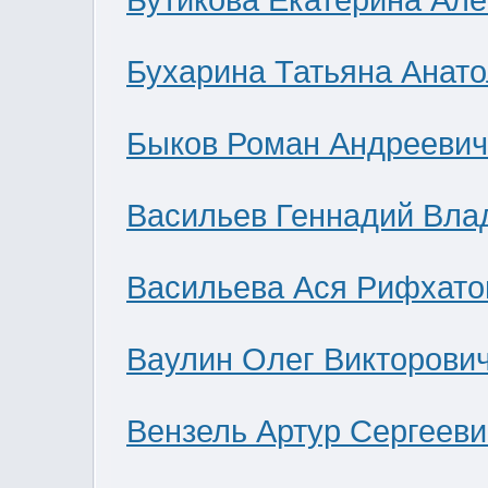
Бутикова Екатерина Ал
Бухарина Татьяна Анат
Быков Роман Андреевич
Васильев Геннадий Вла
Васильева Ася Рифхато
Ваулин Олег Викторови
Вензель Артур Сергееви