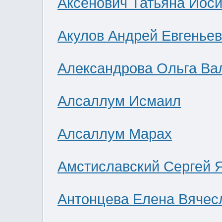
Аксенович Татьяна Иос
Акулов Андрей Евгенье
Александрова Ольга Ва
Алсаллум Исмаил
Алсаллум Марах
Амстиславский Сергей 
Антонцева Елена Вячес