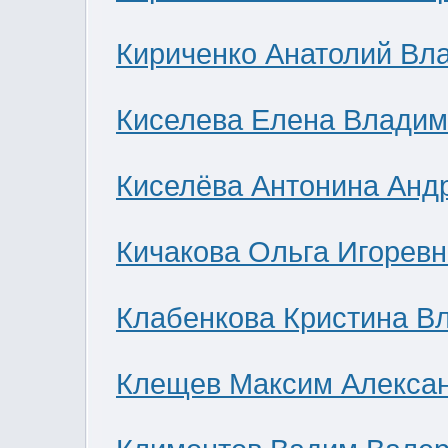
Кириченко Анатолий Вл
Киселева Елена Влади
Киселёва Антонина Анд
Кичакова Ольга Игоревн
Клабенкова Кристина В
Клещев Максим Алекса