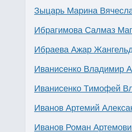
Зыцарь Марина Вячесл
Ибрагимова Салмаз Ма
Ибраева Ажар Жангель
Иванисенко Владимир А
Иванисенко Тимофей В
Иванов Артемий Алекса
Иванов Роман Артемови