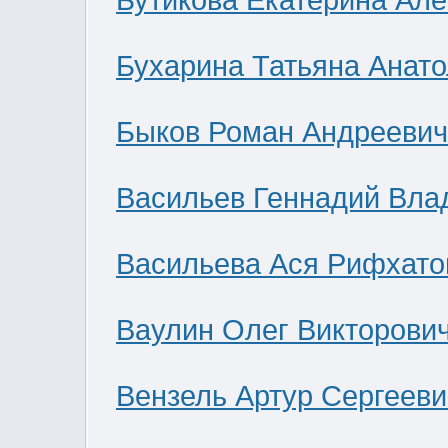
Бутикова Екатерина Ал
Бухарина Татьяна Анат
Быков Роман Андреевич
Васильев Геннадий Вла
Васильева Ася Рифхато
Ваулин Олег Викторови
Вензель Артур Сергееви