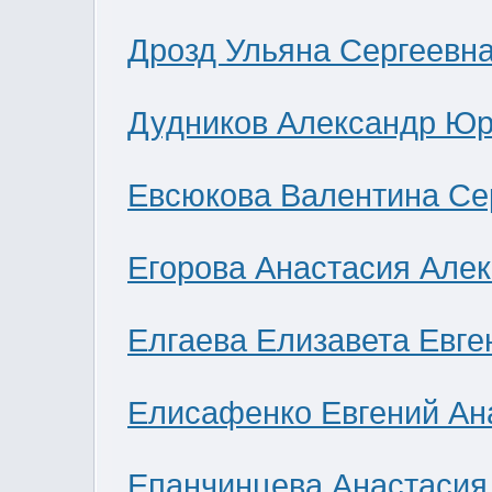
Дрозд Ульяна Сергеевн
Дудников Александр Юр
Евсюкова Валентина Се
Егорова Анастасия Але
Елгаева Елизавета Евге
Елисафенко Евгений Ан
Епанчинцева Анастасия