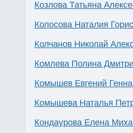
Козлова Татьяна Алекс
Колосова Наталия Гори
Колчанов Николай Алек
Комлева Полина Дмитр
Комышев Евгений Генна
Комышева Наталья Пет
Кондаурова Елена Мих