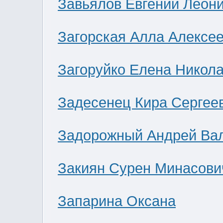
Завьялов Евгений Леон
Загорская Алла Алексе
Загоруйко Елена Никол
Задесенец Кира Сергее
Задорожный Андрей Ва
Закиян Сурен Минасови
Запарина Оксана