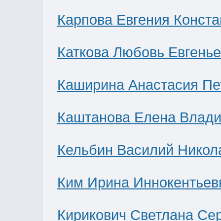
Карпова Евгения Конст
Каткова Любовь Евгень
Каширина Анастасия Пе
Каштанова Елена Влад
Кельбин Василий Никол
Ким Ирина Иннокентьев
Кирикович Светлана Се