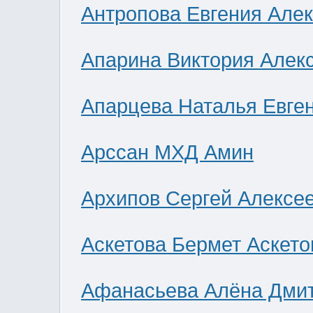
Антропова Евгения Але
Апарина Виктория Алек
Апарцева Наталья Евге
Арссан МХД Амин
Архипов Сергей Алексе
Аскетова Бермет Аскето
Афанасьева Алёна Дми