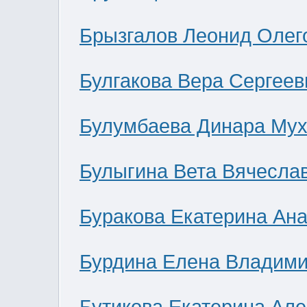
Брызгалов Леонид Олег
Булгакова Вера Сергеев
Булумбаева Динара Мух
Булыгина Вета Вячесла
Буракова Екатерина Ан
Бурдина Елена Владим