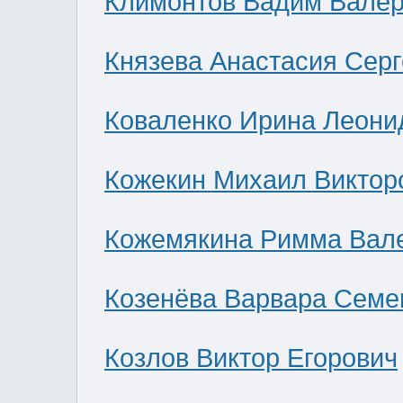
Климонтов Вадим Валер
Князева Анастасия Сер
Коваленко Ирина Леони
Кожекин Михаил Виктор
Кожемякина Римма Вал
Козенёва Варвара Семе
Козлов Виктор Егорович