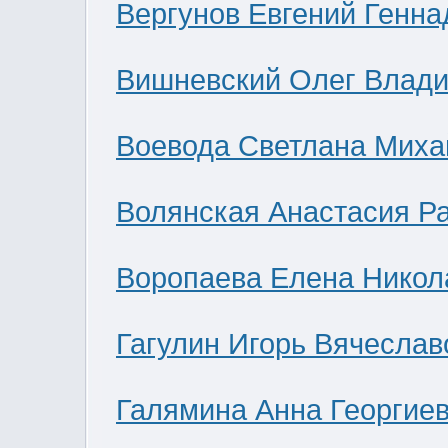
Вергунов Евгений Генна
Вишневский Олег Влад
Воевода Светлана Миха
Волянская Анастасия Р
Воропаева Елена Никол
Гагулин Игорь Вячеслав
Галямина Анна Георгие