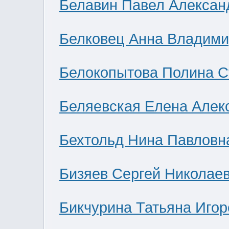
Белавин Павел Алексан
Белковец Анна Владими
Белокопытова Полина С
Беляевская Елена Алек
Бехтольд Нина Павловн
Бизяев Сергей Николае
Бикчурина Татьяна Игор