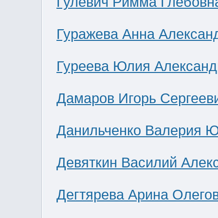
Гулевич Римма Глебовн
Гуражева Анна Алексан
Гуреева Юлия Александ
Дамаров Игорь Сергеев
Данильченко Валерия 
Девяткин Василий Алек
Дегтярева Арина Олего