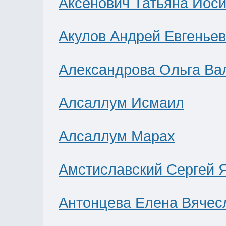
Аксенович Татьяна Иос
Акулов Андрей Евгенье
Александрова Ольга Ва
Алсаллум Исмаил
Алсаллум Марах
Амстиславский Сергей 
Антонцева Елена Вячес