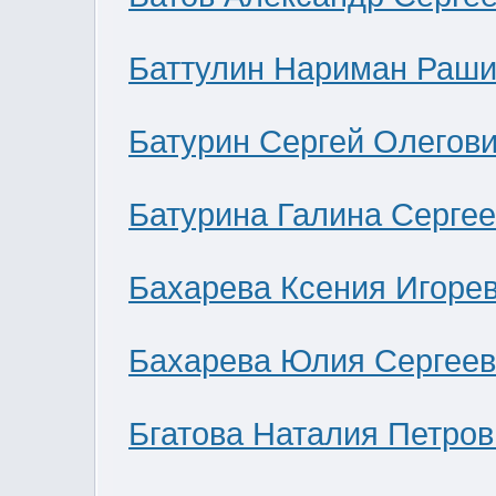
Баттулин Нариман Раши
Батурин Сергей Олегов
Батурина Галина Серге
Бахарева Ксения Игоре
Бахарева Юлия Сергее
Бгатова Наталия Петров