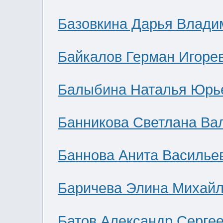
Базовкина Дарья Влади
Байкалов Герман Игоре
Балыбина Наталья Юрь
Банникова Светлана Ва
Баннова Анита Василье
Баричева Элина Михай
Батов Александр Серге