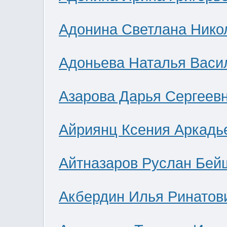
Адонина Светлана Нико
Адоньева Наталья Васи
Азарова Дарья Сергеев
Айриянц Ксения Аркадь
Айтназаров Руслан Бей
Акбердин Илья Ринатов