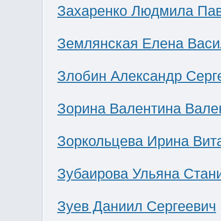
Захаренко Людмила Па
Землянская Елена Васи
Злобин Александр Серг
Зорина Валентина Вале
Зоркольцева Ирина Вит
Зубаирова Ульяна Стан
Зуев Даниил Сергеевич