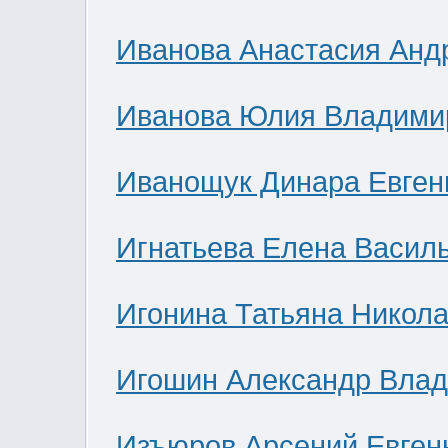
Иванова Анастасия Анд
Иванова Юлия Владими
Иванощук Динара Евген
Игнатьева Елена Васил
Игонина Татьяна Никол
Игошин Александр Вла
Изъюров Арсений Евген