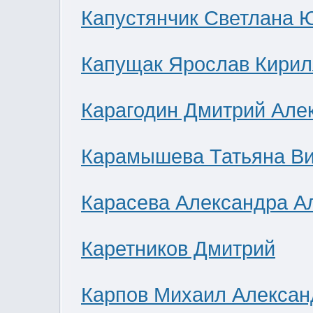
Капустянчик Светлана 
Капущак Ярослав Кирил
Карагодин Дмитрий Але
Карамышева Татьяна В
Карасева Александра А
Каретников Дмитрий
Карпов Михаил Алексан