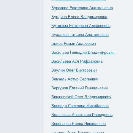
Буракова Екатерина Анатольевна
Бурдина Елена Владимировна
Бутикова Екатерина Алексеевна
Бухарина Татьяна Анатольевна
Быков Роман Андреевич
Васильев Геннадий Владимирович
Васильева Ася Рифхатовна
Ваулин Олег Викторович
Вензель Артур Сергеевич
Вергунов Евгений Геннадьевич
Вишневский Олег Владимирович
Воевода Светлана Михайловна
Волянская Анастасия Рашидовна
Воропаева Елена Николаевна
Гагулин Игорь Вячеславович