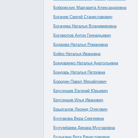
Бобровских Маргарита Александровна
Богачев Сергей Станиславович
Богачева Наталья Владимировна
Богомолов Антон Геннадьевич
Бодрова Наталья Романовна
Бойко Наталья Ивановна
Бондаренко Наталья Анатольевна
Бондарь Наталья Петровна
Бородин Павел Михайлович
Брусенцев Евгений Юрьевич
Брусенцов Илья Иванович
Брызгалов Леонид Олегович
Булгакова Вера Сергеевна
Булумбаева Динара Мухтаровна
Булыгина Вета Вячеславовна