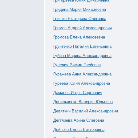
Григорьева Юлия Дмитриевна
Гридина Мария Михайловна
Гришко Екатерина Олеговна
Громов Андрей Александрович
Громова Елена Алексеевна
Грунтенко Наталия Евгеньевна
Губина Марина Александровна
Гулевич Римма Глебовна
Гуражева Анна Александровна
Гуреева Юлия Александровна
Дамаров Игорь Сергеевич
Данильченко Валерия Юрьевна
Девяткин Василий Александрович
Дегтярева Арина Олеговна
Дейнеко Елена Викторовна