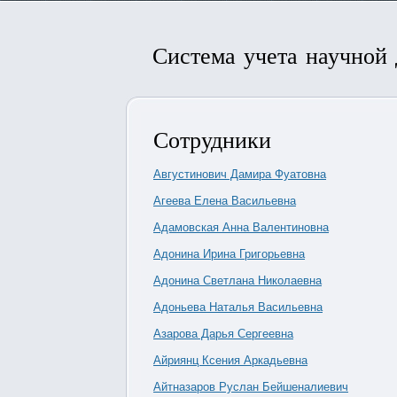
Система учета научной
Сотрудники
Августинович Дамира Фуатовна
Агеева Елена Васильевна
Адамовская Анна Валентиновна
Адонина Ирина Григорьевна
Адонина Светлана Николаевна
Адоньева Наталья Васильевна
Азарова Дарья Сергеевна
Айриянц Ксения Аркадьевна
Айтназаров Руслан Бейшеналиевич