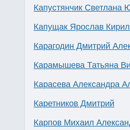
Капустянчик Светлана 
Капущак Ярослав Кирил
Карагодин Дмитрий Але
Карамышева Татьяна В
Карасева Александра А
Каретников Дмитрий
Карпов Михаил Алексан