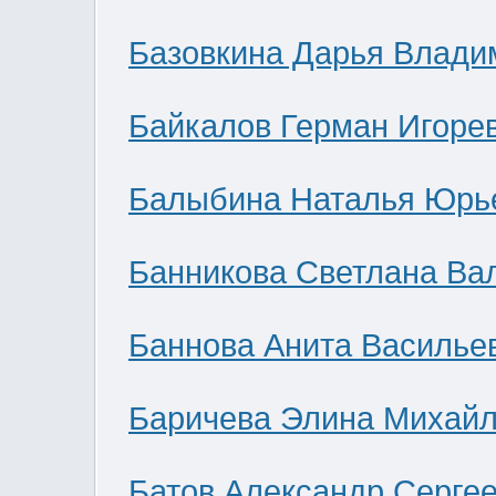
Базовкина Дарья Влади
Байкалов Герман Игоре
Балыбина Наталья Юрь
Банникова Светлана Ва
Баннова Анита Василье
Баричева Элина Михай
Батов Александр Серге