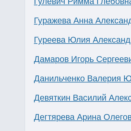
Гулевич Римма Глебовн
Гуражева Анна Алексан
Гуреева Юлия Александ
Дамаров Игорь Сергеев
Данильченко Валерия 
Девяткин Василий Алек
Дегтярева Арина Олего