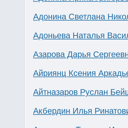
Адонина Светлана Нико
Адоньева Наталья Васи
Азарова Дарья Сергеев
Айриянц Ксения Аркадь
Айтназаров Руслан Бей
Акбердин Илья Ринатов