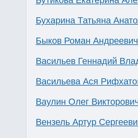
Бутикова Екатерина Ал
Бухарина Татьяна Анат
Быков Роман Андреевич
Васильев Геннадий Вла
Васильева Ася Рифхато
Ваулин Олег Викторови
Вензель Артур Сергееви