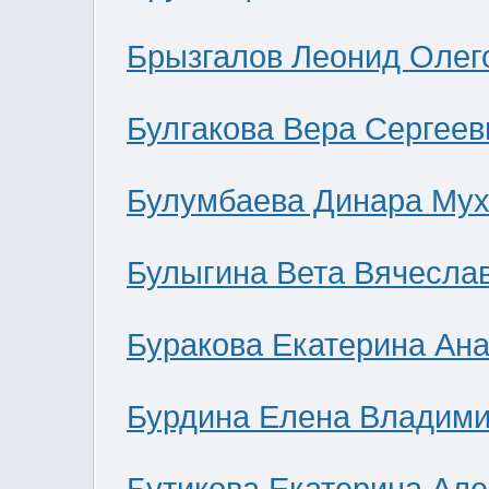
Брызгалов Леонид Олег
Булгакова Вера Сергеев
Булумбаева Динара Мух
Булыгина Вета Вячесла
Буракова Екатерина Ан
Бурдина Елена Владим