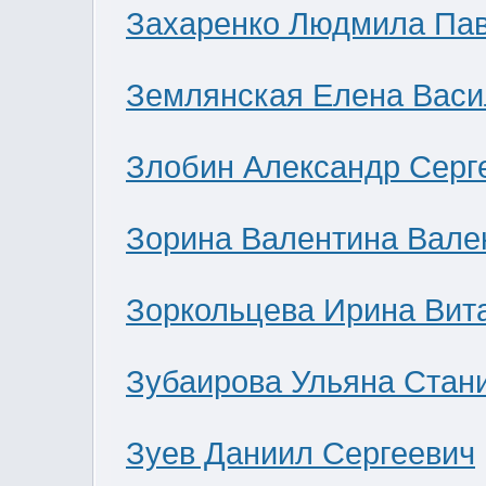
Захаренко Людмила Па
Землянская Елена Васи
Злобин Александр Серг
Зорина Валентина Вале
Зоркольцева Ирина Вит
Зубаирова Ульяна Стан
Зуев Даниил Сергеевич