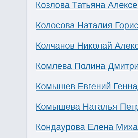
Козлова Татьяна Алекс
Колосова Наталия Гори
Колчанов Николай Алек
Комлева Полина Дмитр
Комышев Евгений Генна
Комышева Наталья Пет
Кондаурова Елена Мих