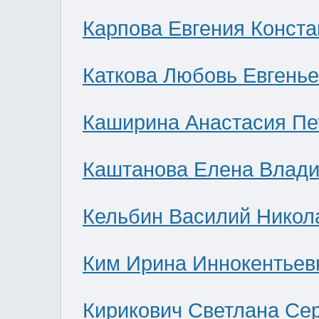
Карпова Евгения Конст
Каткова Любовь Евгень
Каширина Анастасия Пе
Каштанова Елена Влад
Кельбин Василий Никол
Ким Ирина Иннокентьев
Кирикович Светлана Се