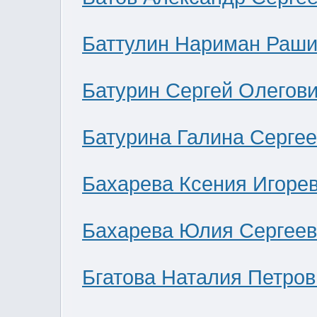
Баттулин Нариман Раши
Батурин Сергей Олегов
Батурина Галина Серге
Бахарева Ксения Игоре
Бахарева Юлия Сергее
Бгатова Наталия Петров