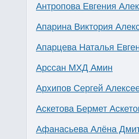
Антропова Евгения Але
Апарина Виктория Алек
Апарцева Наталья Евге
Арссан МХД Амин
Архипов Сергей Алексе
Аскетова Бермет Аскето
Афанасьева Алёна Дми