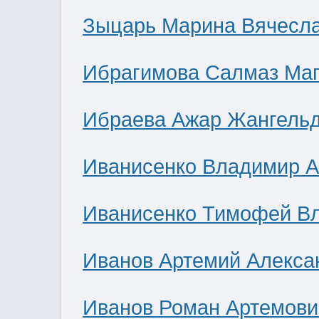
Зыцарь Марина Вячесл
Ибрагимова Салмаз Ма
Ибраева Ажар Жангель
Иванисенко Владимир А
Иванисенко Тимофей В
Иванов Артемий Алекса
Иванов Роман Артемови