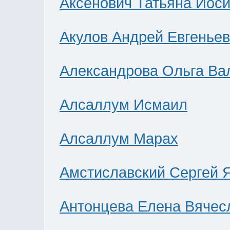
Аксенович Татьяна Иос
Акулов Андрей Евгенье
Александрова Ольга Ва
Алсаллум Исмаил
Алсаллум Марах
Амстиславский Сергей 
Антонцева Елена Вячес