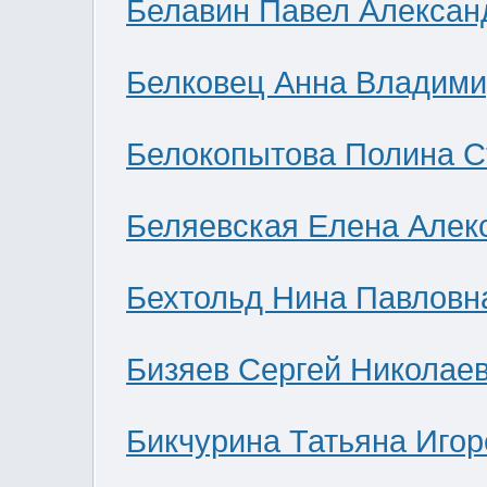
Белавин Павел Алексан
Белковец Анна Владими
Белокопытова Полина С
Беляевская Елена Алек
Бехтольд Нина Павловн
Бизяев Сергей Николае
Бикчурина Татьяна Игор