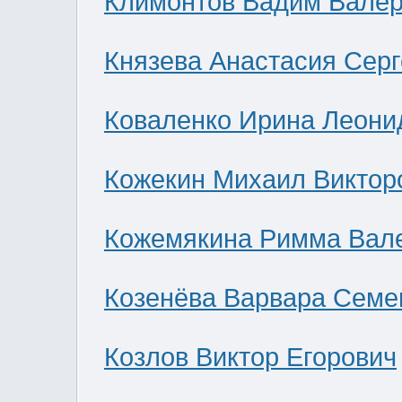
Климонтов Вадим Валер
Князева Анастасия Сер
Коваленко Ирина Леони
Кожекин Михаил Виктор
Кожемякина Римма Вал
Козенёва Варвара Семе
Козлов Виктор Егорович