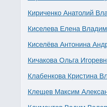
Кириченко Анатолий Вл
Киселева Елена Влади
Киселёва Антонина Анд
Кичакова Ольга Игоревн
Клабенкова Кристина В
Клещев Максим Алекса