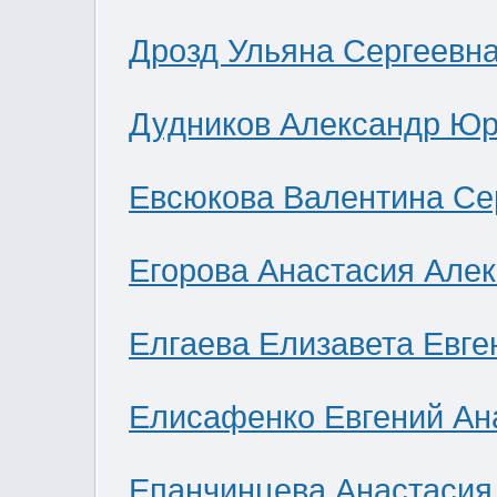
Дрозд Ульяна Сергеевн
Дудников Александр Юр
Евсюкова Валентина Се
Егорова Анастасия Але
Елгаева Елизавета Евге
Елисафенко Евгений Ан
Епанчинцева Анастасия