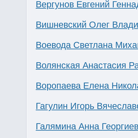
Вергунов Евгений Генна
Вишневский Олег Влад
Воевода Светлана Миха
Волянская Анастасия Р
Воропаева Елена Никол
Гагулин Игорь Вячеслав
Галямина Анна Георгие