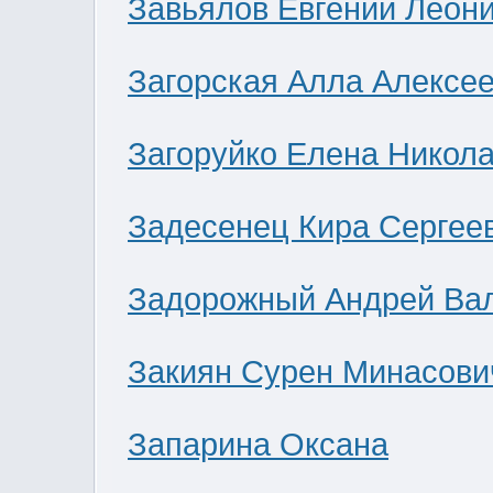
Завьялов Евгений Леон
Загорская Алла Алексе
Загоруйко Елена Никол
Задесенец Кира Сергее
Задорожный Андрей Ва
Закиян Сурен Минасови
Запарина Оксана