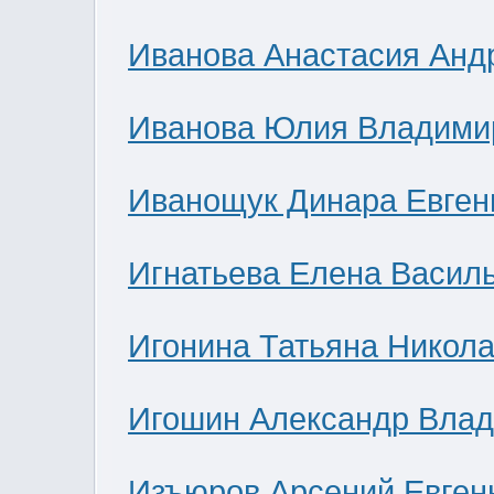
Иванова Анастасия Анд
Иванова Юлия Владими
Иванощук Динара Евген
Игнатьева Елена Васил
Игонина Татьяна Никол
Игошин Александр Вла
Изъюров Арсений Евген