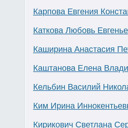
Карпова Евгения Конст
Каткова Любовь Евгень
Каширина Анастасия Пе
Каштанова Елена Влад
Кельбин Василий Никол
Ким Ирина Иннокентьев
Кирикович Светлана Се