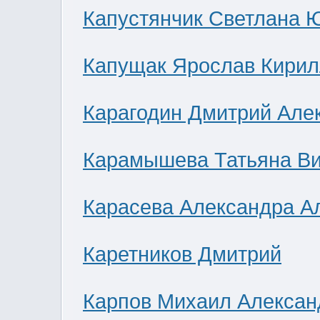
Капустянчик Светлана 
Капущак Ярослав Кирил
Карагодин Дмитрий Але
Карамышева Татьяна В
Карасева Александра А
Каретников Дмитрий
Карпов Михаил Алексан