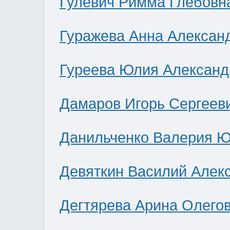
Гулевич Римма Глебовн
Гуражева Анна Алексан
Гуреева Юлия Александ
Дамаров Игорь Сергеев
Данильченко Валерия 
Девяткин Василий Алек
Дегтярева Арина Олего