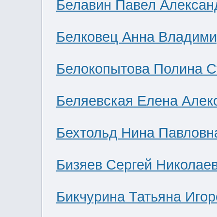
Белавин Павел Алексан
Белковец Анна Владими
Белокопытова Полина С
Беляевская Елена Алек
Бехтольд Нина Павловн
Бизяев Сергей Николае
Бикчурина Татьяна Игор