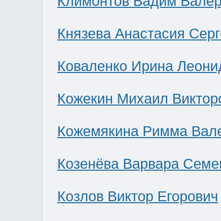
Климонтов Вадим Валер
Князева Анастасия Сер
Коваленко Ирина Леони
Кожекин Михаил Виктор
Кожемякина Римма Вал
Козенёва Варвара Семе
Козлов Виктор Егорович