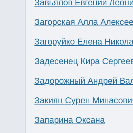
Завьялов Евгений Леон
Загорская Алла Алексе
Загоруйко Елена Никол
Задесенец Кира Сергее
Задорожный Андрей Ва
Закиян Сурен Минасови
Запарина Оксана