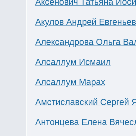
Аксенович Татьяна Иос
Акулов Андрей Евгенье
Александрова Ольга Ва
Алсаллум Исмаил
Алсаллум Марах
Амстиславский Сергей 
Антонцева Елена Вячес