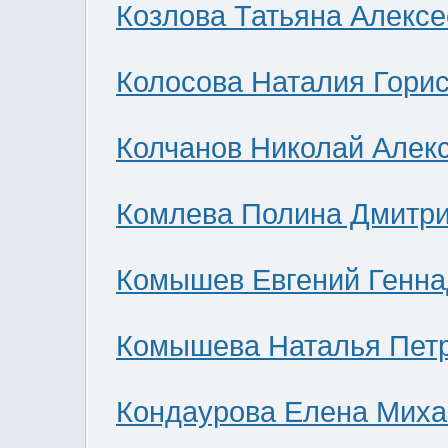
Козлова Татьяна Алекс
Колосова Наталия Гори
Колчанов Николай Алек
Комлева Полина Дмитр
Комышев Евгений Генна
Комышева Наталья Пет
Кондаурова Елена Мих