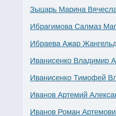
Зыцарь Марина Вячесл
Ибрагимова Салмаз Ма
Ибраева Ажар Жангель
Иванисенко Владимир А
Иванисенко Тимофей В
Иванов Артемий Алекса
Иванов Роман Артемови