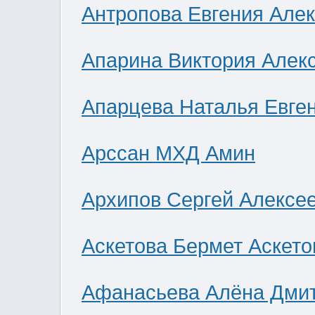
Антропова Евгения Але
Апарина Виктория Алек
Апарцева Наталья Евге
Арссан МХД Амин
Архипов Сергей Алексе
Аскетова Бермет Аскето
Афанасьева Алёна Дми