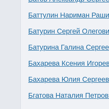
Баттулин Нариман Раши
Батурин Сергей Олегов
Батурина Галина Серге
Бахарева Ксения Игоре
Бахарева Юлия Сергее
Бгатова Наталия Петров