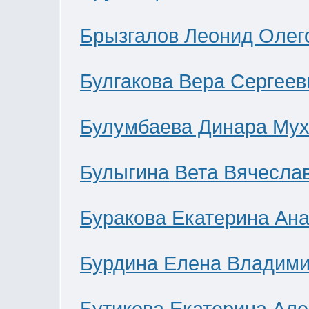
Брызгалов Леонид Олег
Булгакова Вера Сергеев
Булумбаева Динара Мух
Булыгина Вета Вячесла
Буракова Екатерина Ан
Бурдина Елена Владим