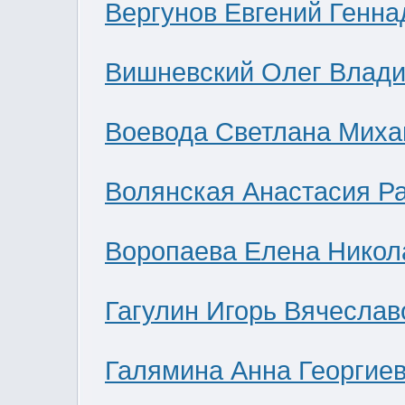
Вергунов Евгений Генна
Вишневский Олег Влад
Воевода Светлана Миха
Волянская Анастасия Р
Воропаева Елена Никол
Гагулин Игорь Вячеслав
Галямина Анна Георгие