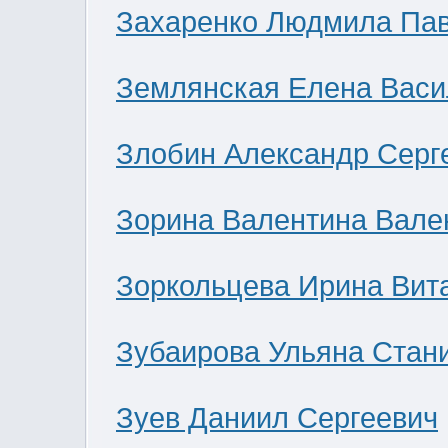
Захаренко Людмила Па
Землянская Елена Васи
Злобин Александр Серг
Зорина Валентина Вале
Зоркольцева Ирина Вит
Зубаирова Ульяна Стан
Зуев Даниил Сергеевич