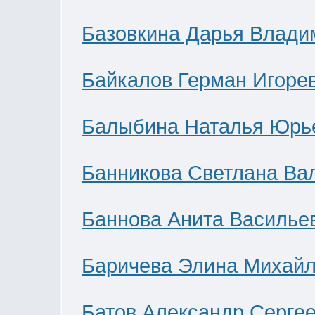
Базовкина Дарья Влади
Байкалов Герман Игоре
Балыбина Наталья Юрь
Банникова Светлана Ва
Баннова Анита Василье
Баричева Элина Михай
Батов Александр Серге