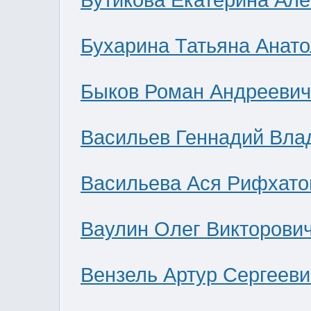
Бутикова Екатерина Ал
Бухарина Татьяна Анат
Быков Роман Андреевич
Васильев Геннадий Вла
Васильева Ася Рифхато
Ваулин Олег Викторови
Вензель Артур Сергееви