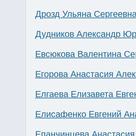
Дрозд Ульяна Сергеевн
Дудников Александр Юр
Евсюкова Валентина Се
Егорова Анастасия Але
Елгаева Елизавета Евге
Елисафенко Евгений Ан
Епанчинцева Анастасия