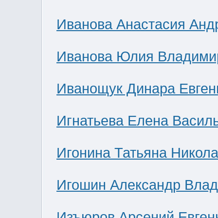
Иванова Анастасия Анд
Иванова Юлия Владими
Иванощук Динара Евген
Игнатьева Елена Васил
Игонина Татьяна Никол
Игошин Александр Вла
Изъюров Арсений Евген