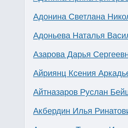
Адонина Светлана Нико
Адоньева Наталья Васи
Азарова Дарья Сергеев
Айриянц Ксения Аркадь
Айтназаров Руслан Бей
Акбердин Илья Ринатов