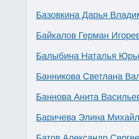
Базовкина Дарья Влади
Байкалов Герман Игоре
Балыбина Наталья Юрь
Банникова Светлана Ва
Баннова Анита Василье
Баричева Элина Михай
Батов Александр Серге