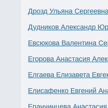
Дрозд Ульяна Сергеевн
Дудников Александр Юр
Евсюкова Валентина Се
Егорова Анастасия Але
Елгаева Елизавета Евге
Елисафенко Евгений Ан
Епанчинцева Анастасия