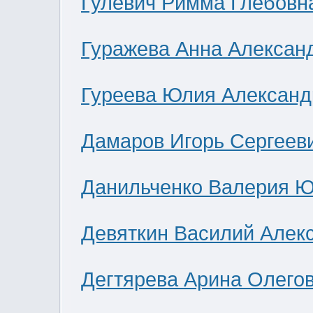
Гулевич Римма Глебовн
Гуражева Анна Алексан
Гуреева Юлия Александ
Дамаров Игорь Сергеев
Данильченко Валерия 
Девяткин Василий Алек
Дегтярева Арина Олего