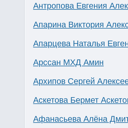
Антропова Евгения Але
Апарина Виктория Алек
Апарцева Наталья Евге
Арссан МХД Амин
Архипов Сергей Алексе
Аскетова Бермет Аскето
Афанасьева Алёна Дми