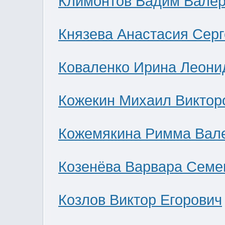
Климонтов Вадим Валер
Князева Анастасия Сер
Коваленко Ирина Леони
Кожекин Михаил Виктор
Кожемякина Римма Вал
Козенёва Варвара Семе
Козлов Виктор Егорович