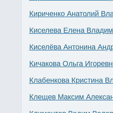
Кириченко Анатолий Вл
Киселева Елена Влади
Киселёва Антонина Анд
Кичакова Ольга Игоревн
Клабенкова Кристина В
Клещев Максим Алекса