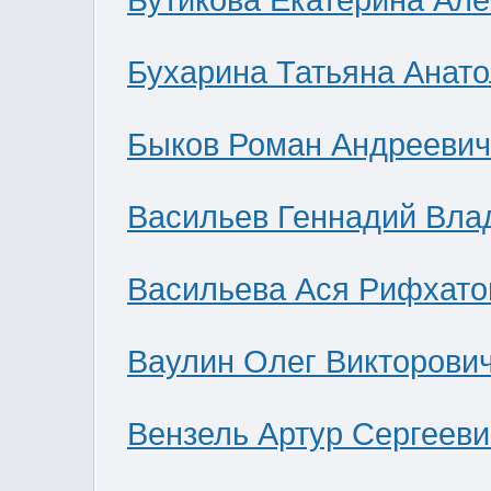
Бутикова Екатерина Ал
Бухарина Татьяна Анат
Быков Роман Андреевич
Васильев Геннадий Вла
Васильева Ася Рифхато
Ваулин Олег Викторови
Вензель Артур Сергееви