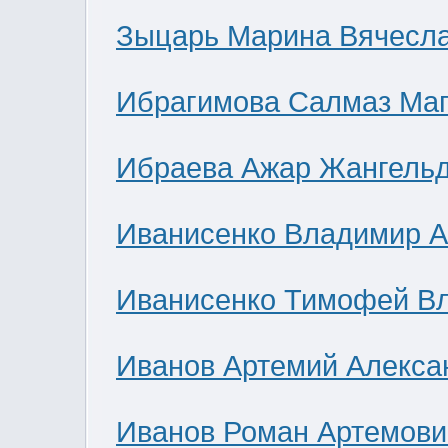
Зыцарь Марина Вячесл
Ибрагимова Салмаз Ма
Ибраева Ажар Жангель
Иванисенко Владимир А
Иванисенко Тимофей В
Иванов Артемий Алекса
Иванов Роман Артемови