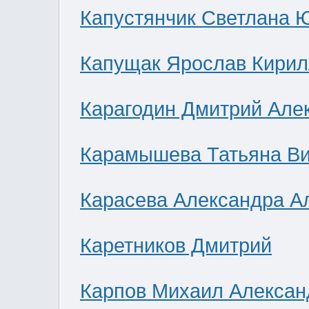
Капустянчик Светлана 
Капущак Ярослав Кирил
Карагодин Дмитрий Але
Карамышева Татьяна В
Карасева Александра А
Каретников Дмитрий
Карпов Михаил Алексан