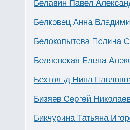
Белавин Павел Алексан
Белковец Анна Владими
Белокопытова Полина С
Беляевская Елена Алек
Бехтольд Нина Павловн
Бизяев Сергей Николае
Бикчурина Татьяна Игор