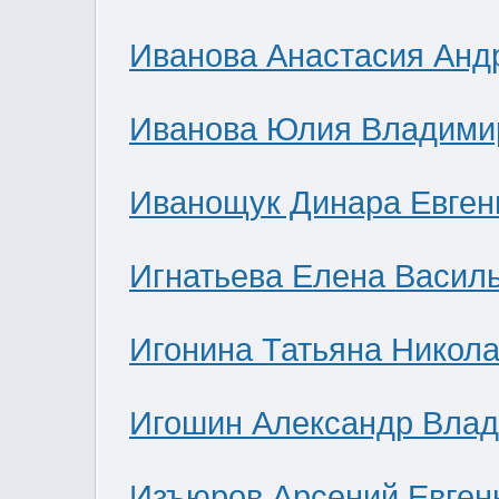
Иванова Анастасия Анд
Иванова Юлия Владими
Иванощук Динара Евген
Игнатьева Елена Васил
Игонина Татьяна Никол
Игошин Александр Вла
Изъюров Арсений Евген