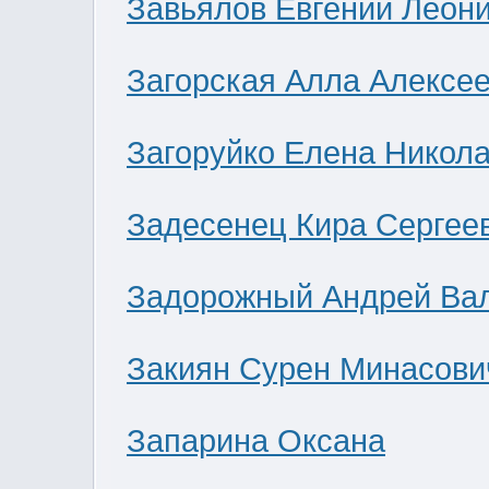
Завьялов Евгений Леон
Загорская Алла Алексе
Загоруйко Елена Никол
Задесенец Кира Сергее
Задорожный Андрей Ва
Закиян Сурен Минасови
Запарина Оксана