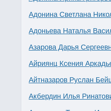
Адонина Светлана Нико
Адоньева Наталья Васи
Азарова Дарья Сергеев
Айриянц Ксения Аркадь
Айтназаров Руслан Бей
Акбердин Илья Ринатов