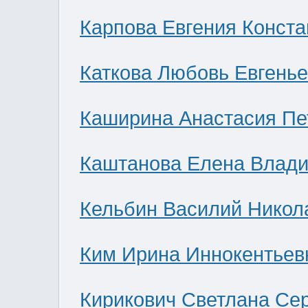
Карпова Евгения Конст
Каткова Любовь Евгень
Каширина Анастасия Пе
Каштанова Елена Влад
Кельбин Василий Никол
Ким Ирина Иннокентьев
Кирикович Светлана Се