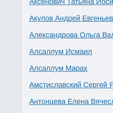
Аксенович Татьяна Иос
Акулов Андрей Евгенье
Александрова Ольга Ва
Алсаллум Исмаил
Алсаллум Марах
Амстиславский Сергей 
Антонцева Елена Вячес