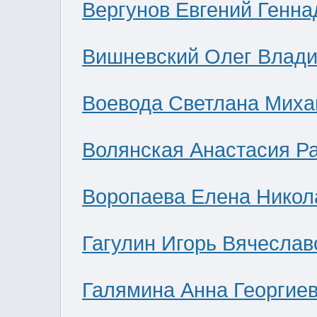
Вергунов Евгений Генна
Вишневский Олег Влад
Воевода Светлана Миха
Волянская Анастасия Р
Воропаева Елена Никол
Гагулин Игорь Вячеслав
Галямина Анна Георгие