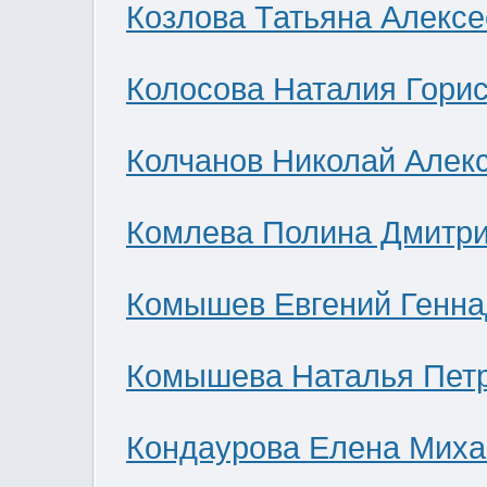
Козлова Татьяна Алекс
Колосова Наталия Гори
Колчанов Николай Алек
Комлева Полина Дмитр
Комышев Евгений Генна
Комышева Наталья Пет
Кондаурова Елена Мих