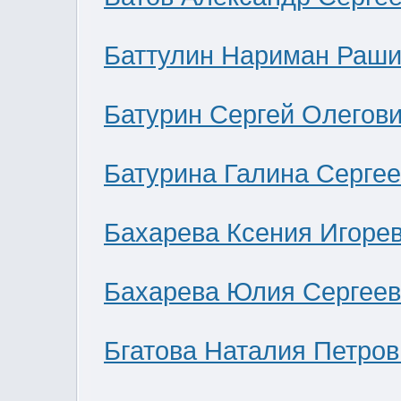
Баттулин Нариман Раши
Батурин Сергей Олегов
Батурина Галина Серге
Бахарева Ксения Игоре
Бахарева Юлия Сергее
Бгатова Наталия Петров