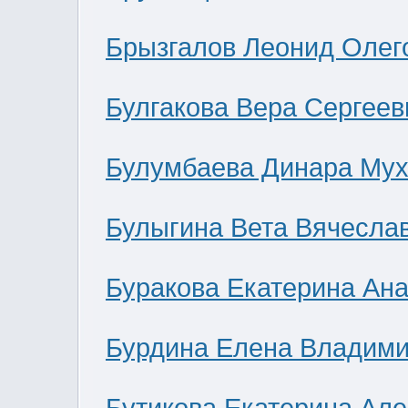
Брызгалов Леонид Олег
Булгакова Вера Сергеев
Булумбаева Динара Мух
Булыгина Вета Вячесла
Буракова Екатерина Ан
Бурдина Елена Владим