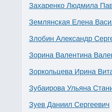
Захаренко Людмила Па
Землянская Елена Васи
Злобин Александр Серг
Зорина Валентина Вале
Зоркольцева Ирина Вит
Зубаирова Ульяна Стан
Зуев Даниил Сергеевич