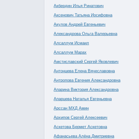
Акбердин Илья Ринатович
Аксенович Татьяна Иосифовна
Акулов Андрей Евгеньевич
Александрова Ольга Валерьевна
Алсаллум Исмаил
Алсаллум Марах
Амстиславский Сергей Яковлевич
Антонцева Елена Вячеславовна
Антропова Евгения Александровна
Апарина Виктория Александровна
Апарцева Наталья Евгеньевна
Арссан МХД Амин
Архипов Сергей Алексеевич
Аскетова Бермет Аскетовна
Афанасьева Алёна Дмитриевна