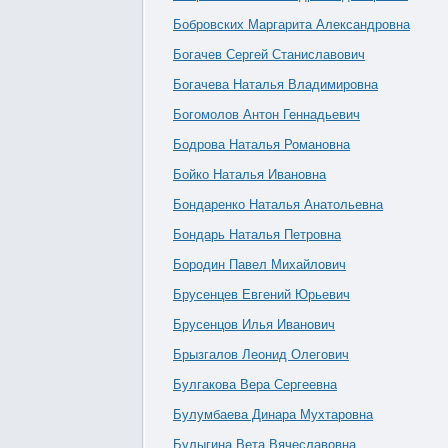
Бобровских Маргарита Александровна
Богачев Сергей Станиславович
Богачева Наталья Владимировна
Богомолов Антон Геннадьевич
Бодрова Наталья Романовна
Бойко Наталья Ивановна
Бондаренко Наталья Анатольевна
Бондарь Наталья Петровна
Бородин Павел Михайлович
Брусенцев Евгений Юрьевич
Брусенцов Илья Иванович
Брызгалов Леонид Олегович
Булгакова Вера Сергеевна
Булумбаева Динара Мухтаровна
Булыгина Вета Вячеславовна