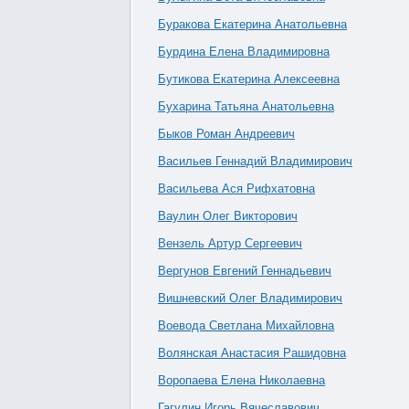
Буракова Екатерина Анатольевна
Бурдина Елена Владимировна
Бутикова Екатерина Алексеевна
Бухарина Татьяна Анатольевна
Быков Роман Андреевич
Васильев Геннадий Владимирович
Васильева Ася Рифхатовна
Ваулин Олег Викторович
Вензель Артур Сергеевич
Вергунов Евгений Геннадьевич
Вишневский Олег Владимирович
Воевода Светлана Михайловна
Волянская Анастасия Рашидовна
Воропаева Елена Николаевна
Гагулин Игорь Вячеславович