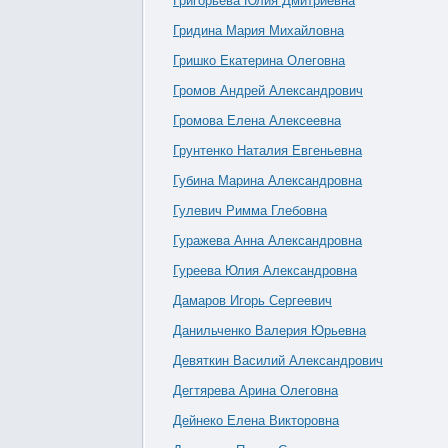
Григорьева Юлия Дмитриевна
Гридина Мария Михайловна
Гришко Екатерина Олеговна
Громов Андрей Александрович
Громова Елена Алексеевна
Грунтенко Наталия Евгеньевна
Губина Марина Александровна
Гулевич Римма Глебовна
Гуражева Анна Александровна
Гуреева Юлия Александровна
Дамаров Игорь Сергеевич
Данильченко Валерия Юрьевна
Девяткин Василий Александрович
Дегтярева Арина Олеговна
Дейнеко Елена Викторовна