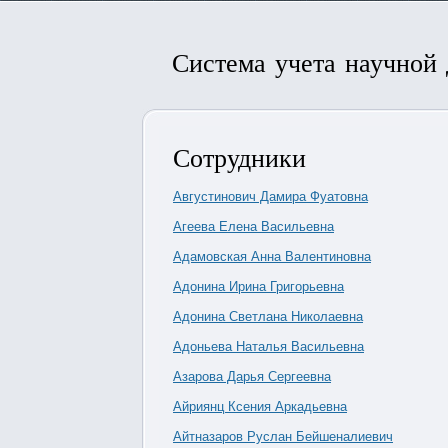
Система учета научной
Сотрудники
Августинович Дамира Фуатовна
Агеева Елена Васильевна
Адамовская Анна Валентиновна
Адонина Ирина Григорьевна
Адонина Светлана Николаевна
Адоньева Наталья Васильевна
Азарова Дарья Сергеевна
Айриянц Ксения Аркадьевна
Айтназаров Руслан Бейшеналиевич