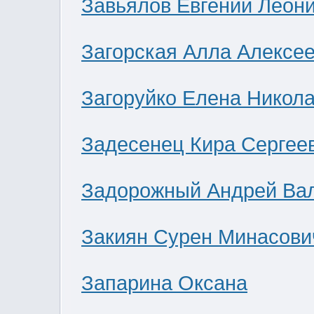
Завьялов Евгений Леон
Загорская Алла Алексе
Загоруйко Елена Никол
Задесенец Кира Сергее
Задорожный Андрей Ва
Закиян Сурен Минасови
Запарина Оксана