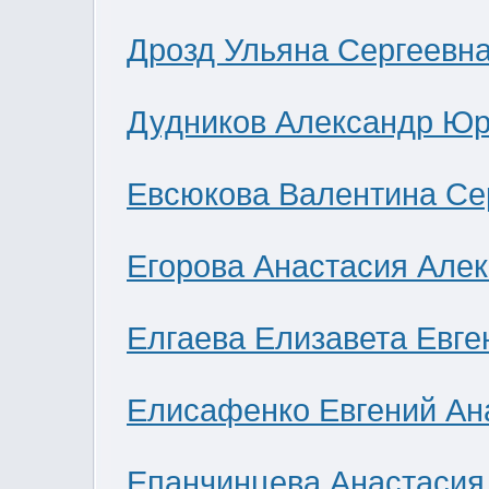
Дрозд Ульяна Сергеевн
Дудников Александр Юр
Евсюкова Валентина Се
Егорова Анастасия Але
Елгаева Елизавета Евге
Елисафенко Евгений Ан
Епанчинцева Анастасия