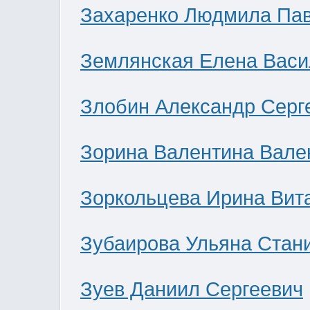
Захаренко Людмила Па
Землянская Елена Васи
Злобин Александр Серг
Зорина Валентина Вале
Зоркольцева Ирина Вит
Зубаирова Ульяна Стан
Зуев Даниил Сергеевич