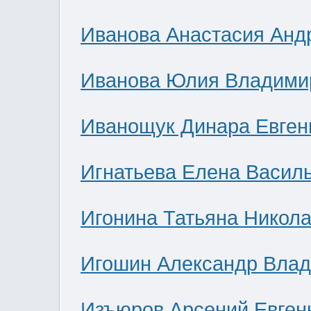
Иванова Анастасия Анд
Иванова Юлия Владими
Иванощук Динара Евген
Игнатьева Елена Васил
Игонина Татьяна Никол
Игошин Александр Вла
Изъюров Арсений Евген