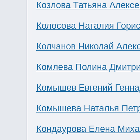
Козлова Татьяна Алекс
Колосова Наталия Гори
Колчанов Николай Алек
Комлева Полина Дмитр
Комышев Евгений Генна
Комышева Наталья Пет
Кондаурова Елена Мих