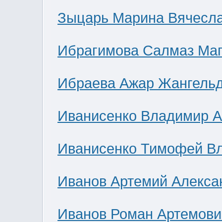
Зыцарь Марина Вячесл
Ибрагимова Салмаз Ма
Ибраева Ажар Жангель
Иванисенко Владимир А
Иванисенко Тимофей В
Иванов Артемий Алекса
Иванов Роман Артемови