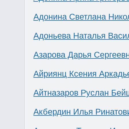
Адонина Светлана Нико
Адоньева Наталья Васи
Азарова Дарья Сергеев
Айриянц Ксения Аркадь
Айтназаров Руслан Бей
Акбердин Илья Ринатов