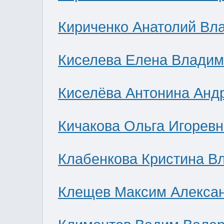
Кириченко Анатолий Вл
Киселева Елена Влади
Киселёва Антонина Анд
Кичакова Ольга Игоревн
Клабенкова Кристина В
Клещев Максим Алекса