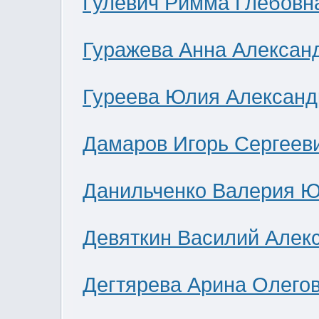
Гулевич Римма Глебовн
Гуражева Анна Алексан
Гуреева Юлия Александ
Дамаров Игорь Сергеев
Данильченко Валерия 
Девяткин Василий Алек
Дегтярева Арина Олего