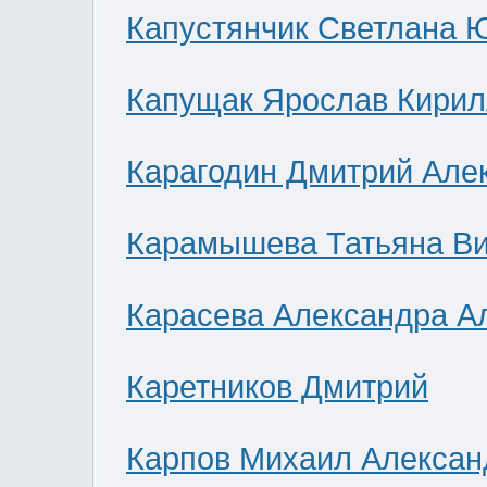
Капустянчик Светлана 
Капущак Ярослав Кирил
Карагодин Дмитрий Але
Карамышева Татьяна В
Карасева Александра А
Каретников Дмитрий
Карпов Михаил Алексан