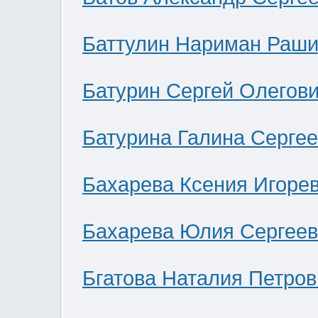
Баттулин Нариман Раши
Батурин Сергей Олегов
Батурина Галина Серге
Бахарева Ксения Игоре
Бахарева Юлия Сергее
Бгатова Наталия Петров