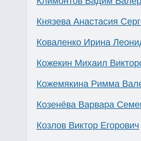
Климонтов Вадим Валер
Князева Анастасия Сер
Коваленко Ирина Леони
Кожекин Михаил Виктор
Кожемякина Римма Вал
Козенёва Варвара Семе
Козлов Виктор Егорович