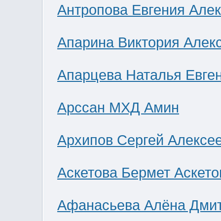
Антропова Евгения Але
Апарина Виктория Алек
Апарцева Наталья Евге
Арссан МХД Амин
Архипов Сергей Алексе
Аскетова Бермет Аскето
Афанасьева Алёна Дми