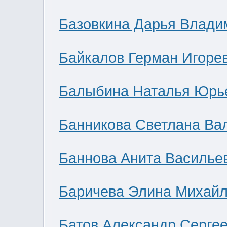
Базовкина Дарья Влади
Байкалов Герман Игоре
Балыбина Наталья Юрь
Банникова Светлана Ва
Баннова Анита Василье
Баричева Элина Михай
Батов Александр Серге