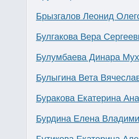
Брызгалов Леонид Олег
Булгакова Вера Сергеев
Булумбаева Динара Мух
Булыгина Вета Вячесла
Буракова Екатерина Ан
Бурдина Елена Владим