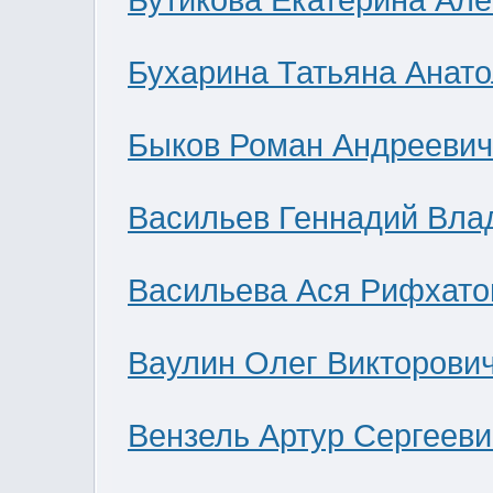
Бутикова Екатерина Ал
Бухарина Татьяна Анат
Быков Роман Андреевич
Васильев Геннадий Вла
Васильева Ася Рифхато
Ваулин Олег Викторови
Вензель Артур Сергееви