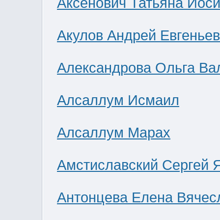
Аксенович Татьяна Иос
Акулов Андрей Евгенье
Александрова Ольга Ва
Алсаллум Исмаил
Алсаллум Марах
Амстиславский Сергей 
Антонцева Елена Вячес