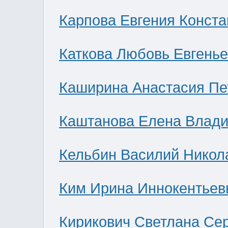
Карпова Евгения Конст
Каткова Любовь Евгень
Каширина Анастасия Пе
Каштанова Елена Влад
Кельбин Василий Никол
Ким Ирина Иннокентьев
Кирикович Светлана Се