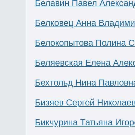
Белавин Павел Алексан
Белковец Анна Владими
Белокопытова Полина С
Беляевская Елена Алек
Бехтольд Нина Павловн
Бизяев Сергей Николае
Бикчурина Татьяна Игор