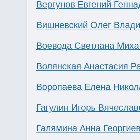
Вергунов Евгений Генна
Вишневский Олег Влад
Воевода Светлана Миха
Волянская Анастасия Р
Воропаева Елена Никол
Гагулин Игорь Вячеслав
Галямина Анна Георгие