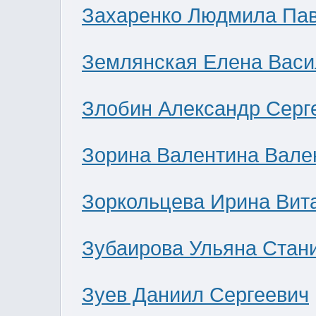
Захаренко Людмила Па
Землянская Елена Васи
Злобин Александр Серг
Зорина Валентина Вале
Зоркольцева Ирина Вит
Зубаирова Ульяна Стан
Зуев Даниил Сергеевич