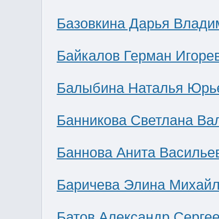
Базовкина Дарья Влади
Байкалов Герман Игоре
Балыбина Наталья Юрь
Банникова Светлана Ва
Баннова Анита Василье
Баричева Элина Михай
Батов Александр Серге