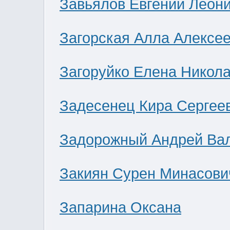
Завьялов Евгений Леон
Загорская Алла Алексе
Загоруйко Елена Никол
Задесенец Кира Сергее
Задорожный Андрей Ва
Закиян Сурен Минасови
Запарина Оксана