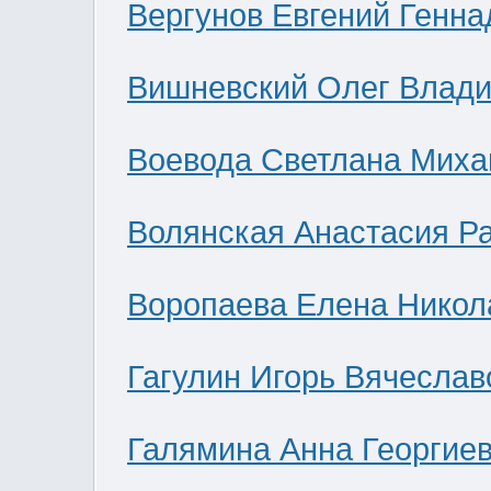
Вергунов Евгений Генна
Вишневский Олег Влад
Воевода Светлана Миха
Волянская Анастасия Р
Воропаева Елена Никол
Гагулин Игорь Вячеслав
Галямина Анна Георгие