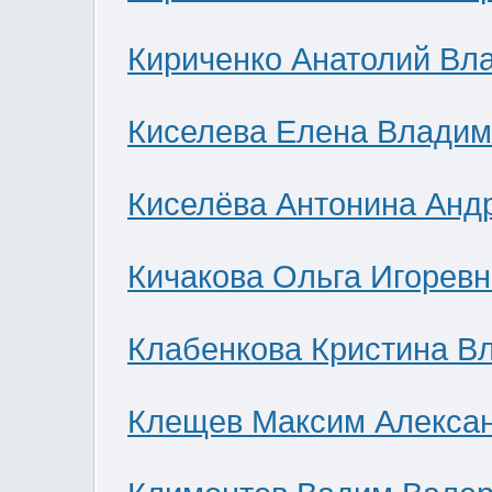
Кириченко Анатолий Вл
Киселева Елена Влади
Киселёва Антонина Анд
Кичакова Ольга Игоревн
Клабенкова Кристина В
Клещев Максим Алекса