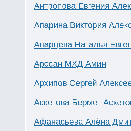
Антропова Евгения Але
Апарина Виктория Алек
Апарцева Наталья Евге
Арссан МХД Амин
Архипов Сергей Алексе
Аскетова Бермет Аскето
Афанасьева Алёна Дми