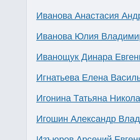
Иванова Анастасия Анд
Иванова Юлия Владими
Иванощук Динара Евген
Игнатьева Елена Васил
Игонина Татьяна Никол
Игошин Александр Вла
Изъюров Арсений Евген