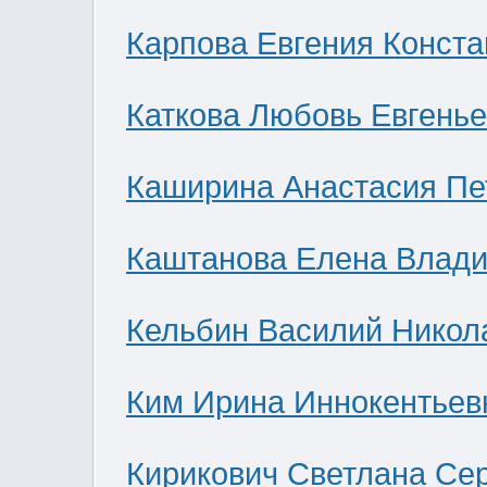
Карпова Евгения Конст
Каткова Любовь Евгень
Каширина Анастасия Пе
Каштанова Елена Влад
Кельбин Василий Никол
Ким Ирина Иннокентьев
Кирикович Светлана Се