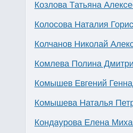
Козлова Татьяна Алекс
Колосова Наталия Гори
Колчанов Николай Алек
Комлева Полина Дмитр
Комышев Евгений Генна
Комышева Наталья Пет
Кондаурова Елена Мих