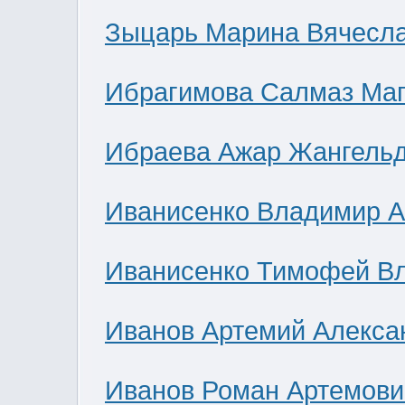
Зыцарь Марина Вячесл
Ибрагимова Салмаз Ма
Ибраева Ажар Жангель
Иванисенко Владимир А
Иванисенко Тимофей В
Иванов Артемий Алекса
Иванов Роман Артемови