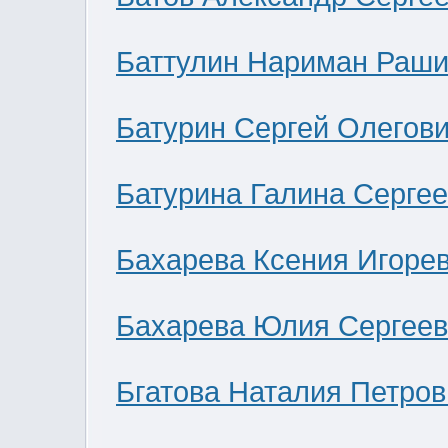
Баттулин Нариман Раши
Батурин Сергей Олегов
Батурина Галина Серге
Бахарева Ксения Игоре
Бахарева Юлия Сергее
Бгатова Наталия Петров