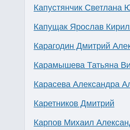
Капустянчик Светлана 
Капущак Ярослав Кирил
Карагодин Дмитрий Але
Карамышева Татьяна В
Карасева Александра А
Каретников Дмитрий
Карпов Михаил Алексан