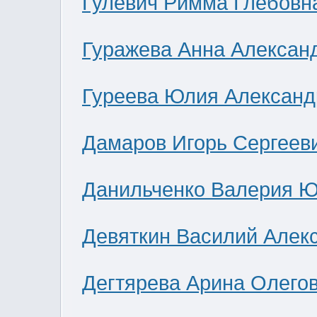
Гулевич Римма Глебовн
Гуражева Анна Алексан
Гуреева Юлия Александ
Дамаров Игорь Сергеев
Данильченко Валерия 
Девяткин Василий Алек
Дегтярева Арина Олего