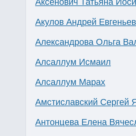
Аксенович Татьяна Иос
Акулов Андрей Евгенье
Александрова Ольга Ва
Алсаллум Исмаил
Алсаллум Марах
Амстиславский Сергей 
Антонцева Елена Вячес