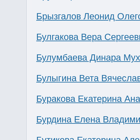
Брызгалов Леонид Олег
Булгакова Вера Сергеев
Булумбаева Динара Мух
Булыгина Вета Вячесла
Буракова Екатерина Ан
Бурдина Елена Владим