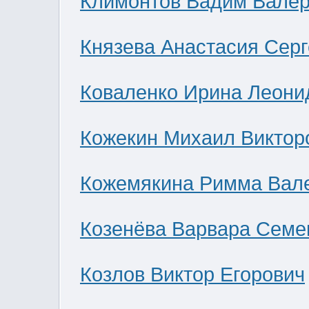
Климонтов Вадим Валер
Князева Анастасия Сер
Коваленко Ирина Леони
Кожекин Михаил Виктор
Кожемякина Римма Вал
Козенёва Варвара Семе
Козлов Виктор Егорович