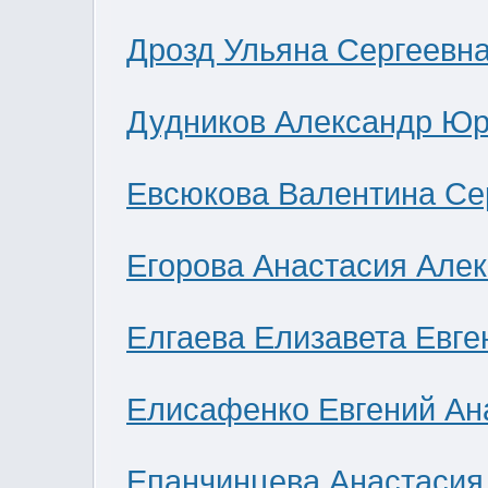
Дрозд Ульяна Сергеевн
Дудников Александр Юр
Евсюкова Валентина Се
Егорова Анастасия Але
Елгаева Елизавета Евге
Елисафенко Евгений Ан
Епанчинцева Анастасия