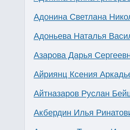
Адонина Светлана Нико
Адоньева Наталья Васи
Азарова Дарья Сергеев
Айриянц Ксения Аркадь
Айтназаров Руслан Бей
Акбердин Илья Ринатов