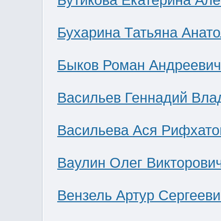
Бутикова Екатерина Ал
Бухарина Татьяна Анат
Быков Роман Андреевич
Васильев Геннадий Вла
Васильева Ася Рифхато
Ваулин Олег Викторови
Вензель Артур Сергееви