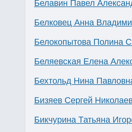
Белавин Павел Алексан
Белковец Анна Владими
Белокопытова Полина С
Беляевская Елена Алек
Бехтольд Нина Павловн
Бизяев Сергей Николае
Бикчурина Татьяна Игор