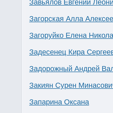
Завьялов Евгений Леон
Загорская Алла Алексе
Загоруйко Елена Никол
Задесенец Кира Сергее
Задорожный Андрей Ва
Закиян Сурен Минасови
Запарина Оксана