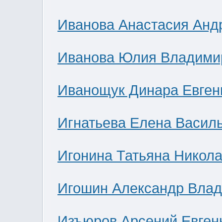
Иванова Анастасия Анд
Иванова Юлия Владими
Иванощук Динара Евген
Игнатьева Елена Васил
Игонина Татьяна Никол
Игошин Александр Вла
Изъюров Арсений Евген