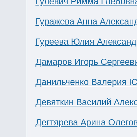
Гулевич Римма Глебовн
Гуражева Анна Алексан
Гуреева Юлия Александ
Дамаров Игорь Сергеев
Данильченко Валерия 
Девяткин Василий Алек
Дегтярева Арина Олего