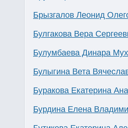
Брызгалов Леонид Олег
Булгакова Вера Сергеев
Булумбаева Динара Мух
Булыгина Вета Вячесла
Буракова Екатерина Ан
Бурдина Елена Владим