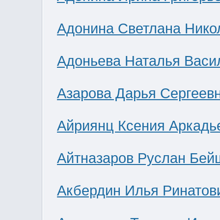
Адонина Светлана Нико
Адоньева Наталья Васи
Азарова Дарья Сергеев
Айриянц Ксения Аркадь
Айтназаров Руслан Бей
Акбердин Илья Ринатов