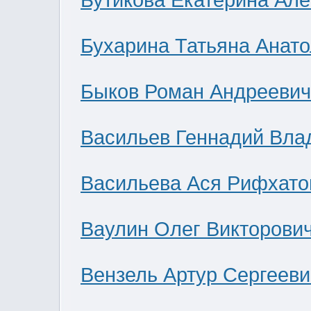
Бутикова Екатерина Ал
Бухарина Татьяна Анат
Быков Роман Андреевич
Васильев Геннадий Вла
Васильева Ася Рифхато
Ваулин Олег Викторови
Вензель Артур Сергееви