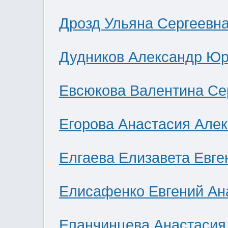
Дрозд Ульяна Сергеевн
Дудников Александр Юр
Евсюкова Валентина Се
Егорова Анастасия Але
Елгаева Елизавета Евге
Елисафенко Евгений Ан
Епанчинцева Анастасия