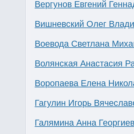
Вергунов Евгений Генна
Вишневский Олег Влад
Воевода Светлана Миха
Волянская Анастасия Р
Воропаева Елена Никол
Гагулин Игорь Вячеслав
Галямина Анна Георгие