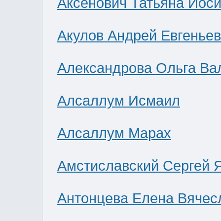
Аксенович Татьяна Иос
Акулов Андрей Евгенье
Александрова Ольга Ва
Алсаллум Исмаил
Алсаллум Марах
Амстиславский Сергей 
Антонцева Елена Вячес