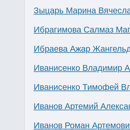
Зыцарь Марина Вячесл
Ибрагимова Салмаз Ма
Ибраева Ажар Жангель
Иванисенко Владимир А
Иванисенко Тимофей В
Иванов Артемий Алекса
Иванов Роман Артемови