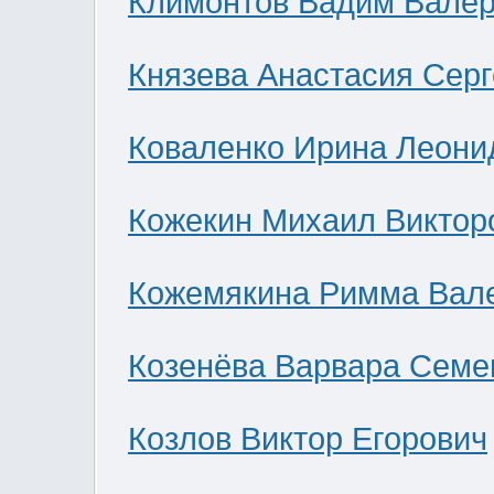
Климонтов Вадим Валер
Князева Анастасия Сер
Коваленко Ирина Леони
Кожекин Михаил Виктор
Кожемякина Римма Вал
Козенёва Варвара Семе
Козлов Виктор Егорович