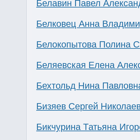
Белавин Павел Алексан
Белковец Анна Владими
Белокопытова Полина С
Беляевская Елена Алек
Бехтольд Нина Павловн
Бизяев Сергей Николае
Бикчурина Татьяна Игор