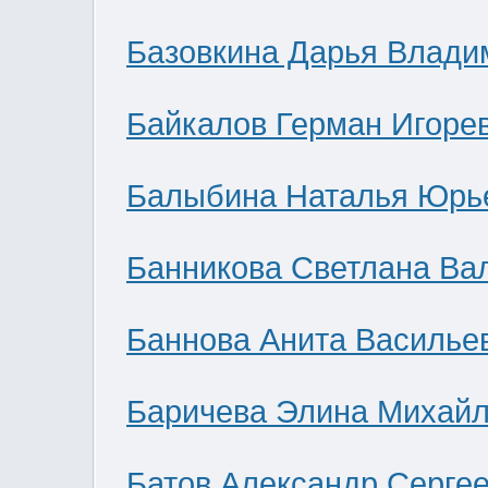
Базовкина Дарья Влади
Байкалов Герман Игоре
Балыбина Наталья Юрь
Банникова Светлана Ва
Баннова Анита Василье
Баричева Элина Михай
Батов Александр Серге