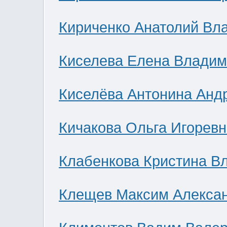
Кириченко Анатолий Вл
Киселева Елена Влади
Киселёва Антонина Анд
Кичакова Ольга Игоревн
Клабенкова Кристина В
Клещев Максим Алекса