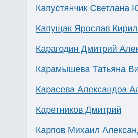
Капустянчик Светлана 
Капущак Ярослав Кирил
Карагодин Дмитрий Але
Карамышева Татьяна В
Карасева Александра А
Каретников Дмитрий
Карпов Михаил Алексан