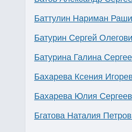
Баттулин Нариман Раши
Батурин Сергей Олегов
Батурина Галина Серге
Бахарева Ксения Игоре
Бахарева Юлия Сергее
Бгатова Наталия Петров