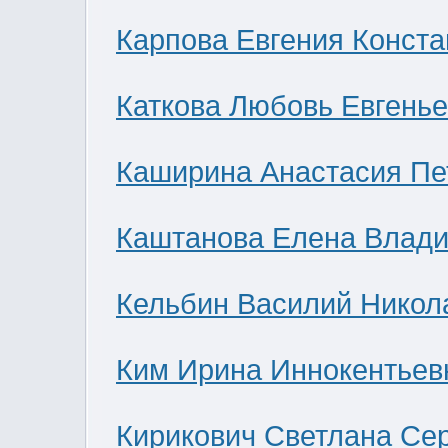
Карпова Евгения Конст
Каткова Любовь Евгень
Каширина Анастасия Пе
Каштанова Елена Влад
Кельбин Василий Никол
Ким Ирина Иннокентьев
Кирикович Светлана Се