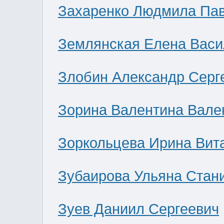
Захаренко Людмила Па
Землянская Елена Васи
Злобин Александр Серг
Зорина Валентина Вале
Зоркольцева Ирина Вит
Зубаирова Ульяна Стан
Зуев Даниил Сергеевич