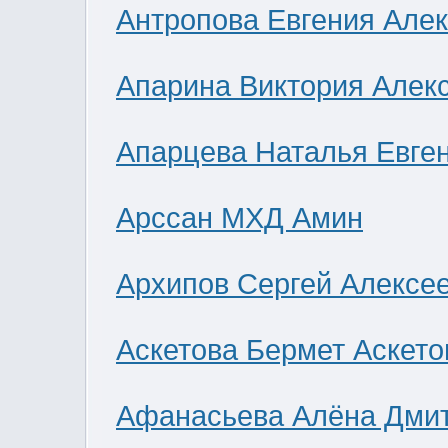
Антропова Евгения Але
Апарина Виктория Алек
Апарцева Наталья Евге
Арссан МХД Амин
Архипов Сергей Алексе
Аскетова Бермет Аскето
Афанасьева Алёна Дми