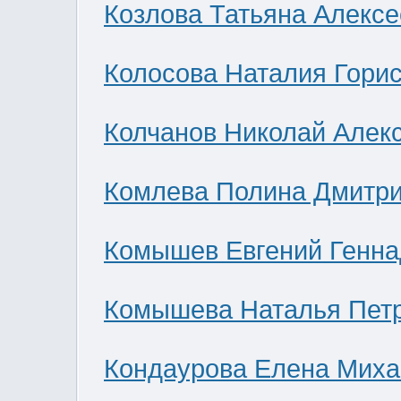
Козлова Татьяна Алекс
Колосова Наталия Гори
Колчанов Николай Алек
Комлева Полина Дмитр
Комышев Евгений Генна
Комышева Наталья Пет
Кондаурова Елена Мих