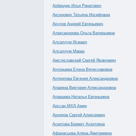
Акбердин Илья Ринатович
Аксенович Татьяна Иосифовна
Акулов Андрей Евгеньевич
Александрова Ольга Валерьевна
Алсаллум Исмаил
Алсаллум Марах
Амстиславский Сергей Яковлевич
Антонцева Елена Вячеславовна
Антропова Евгения Александровна
Апарина Виктория Александровна
Апарцева Наталья Евгеньевна
Арссан МХД Амин
Архипов Сергей Алексеевич
Аскетова Бермет Аскетовна
Афанасьева Алёна Дмитриевна