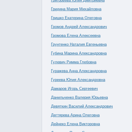
Григорьева Юлия Дмитриевна
Гридина Мария Михайловна
Гришко Екатерина Олеговна
Громов Андрей Александрович
Громова Елена Алексеевна
Грунтенко Наталия Евгеньевна
Губина Марина Александровна
Гулевич Римма Глебовна
Гуражева Анна Александровна
Гуреева Юлия Александровна
Дамаров Игорь Сергеевич
Данильченко Валерия Юрьевна
Девяткин Василий Александрович
Дегтярева Арина Олеговна
Дейнеко Елена Викторовна