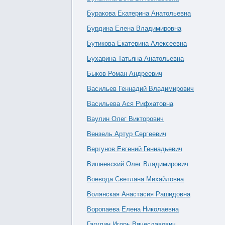
Буракова Екатерина Анатольевна
Бурдина Елена Владимировна
Бутикова Екатерина Алексеевна
Бухарина Татьяна Анатольевна
Быков Роман Андреевич
Васильев Геннадий Владимирович
Васильева Ася Рифхатовна
Ваулин Олег Викторович
Вензель Артур Сергеевич
Вергунов Евгений Геннадьевич
Вишневский Олег Владимирович
Воевода Светлана Михайловна
Волянская Анастасия Рашидовна
Воропаева Елена Николаевна
Гагулин Игорь Вячеславович