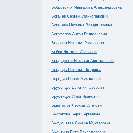
Бобровских Маргарита Александровна
Богачев Сергей Станиславович
Богачева Наталья Владимировна
Богомолов Антон Геннадьевич
Бодрова Наталья Романовна
Бойко Наталья Ивановна
Бондаренко Наталья Анатольевна
Бондарь Наталья Петровна
Бородин Павел Михайлович
Брусенцев Евгений Юрьевич
Брусенцов Илья Иванович
Брызгалов Леонид Олегович
Булгакова Вера Сергеевна
Булумбаева Динара Мухтаровна
Булыгина Вета Вячеславовна