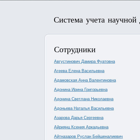
Система учета научной
Сотрудники
Августинович Дамира Фуатовна
Агеева Елена Васильевна
Адамовская Анна Валентиновна
Адонина Ирина Григорьевна
Адонина Светлана Николаевна
Адоньева Наталья Васильевна
Азарова Дарья Сергеевна
Айриянц Ксения Аркадьевна
Айтназаров Руслан Бейшеналиевич