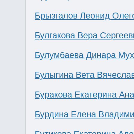
Брызгалов Леонид Олег
Булгакова Вера Сергеев
Булумбаева Динара Мух
Булыгина Вета Вячесла
Буракова Екатерина Ан
Бурдина Елена Владим