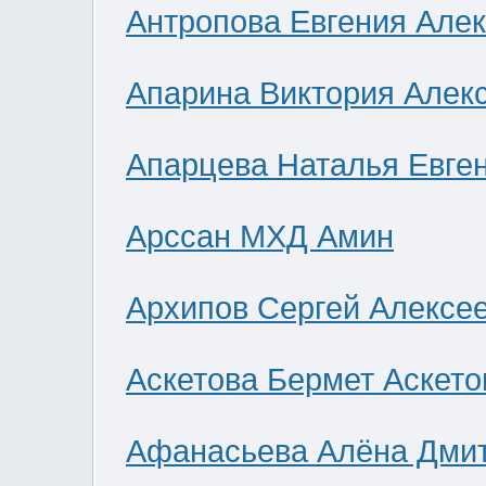
Антропова Евгения Але
Апарина Виктория Алек
Апарцева Наталья Евге
Арссан МХД Амин
Архипов Сергей Алексе
Аскетова Бермет Аскето
Афанасьева Алёна Дми