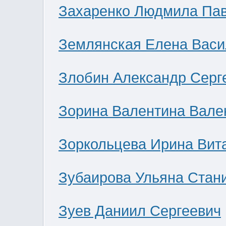
Захаренко Людмила Па
Землянская Елена Васи
Злобин Александр Серг
Зорина Валентина Вале
Зоркольцева Ирина Вит
Зубаирова Ульяна Стан
Зуев Даниил Сергеевич