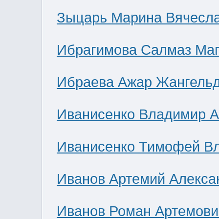
Зыцарь Марина Вячесл
Ибрагимова Салмаз Ма
Ибраева Ажар Жангель
Иванисенко Владимир А
Иванисенко Тимофей В
Иванов Артемий Алекса
Иванов Роман Артемови