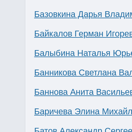
Базовкина Дарья Влади
Байкалов Герман Игоре
Балыбина Наталья Юрь
Банникова Светлана Ва
Баннова Анита Василье
Баричева Элина Михай
Батов Александр Серге