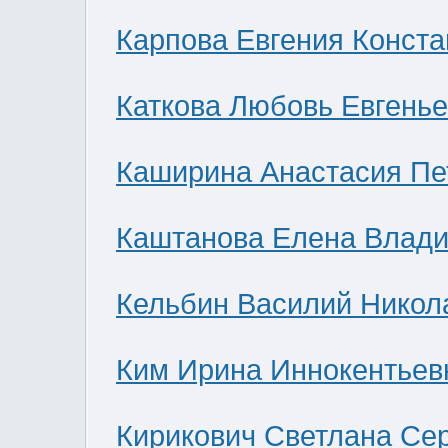
Карпова Евгения Конст
Каткова Любовь Евгень
Каширина Анастасия Пе
Каштанова Елена Влад
Кельбин Василий Никол
Ким Ирина Иннокентьев
Кирикович Светлана Се