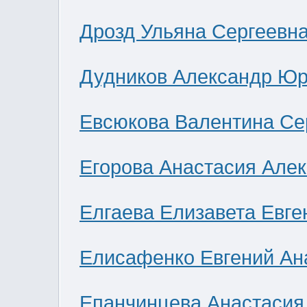
Дрозд Ульяна Сергеевн
Дудников Александр Юр
Евсюкова Валентина Се
Егорова Анастасия Але
Елгаева Елизавета Евге
Елисафенко Евгений Ан
Епанчинцева Анастасия