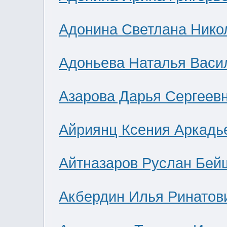
Адонина Светлана Нико
Адоньева Наталья Васи
Азарова Дарья Сергеев
Айриянц Ксения Аркадь
Айтназаров Руслан Бей
Акбердин Илья Ринатов