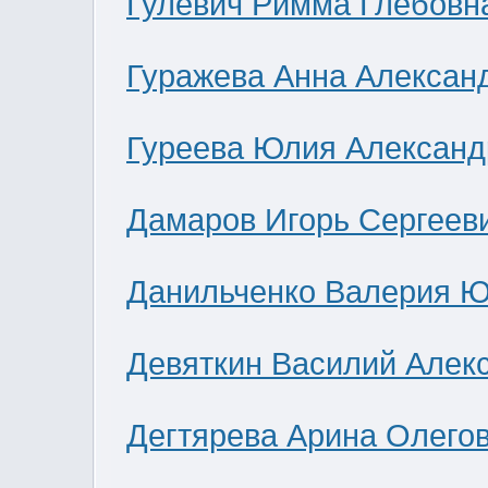
Гулевич Римма Глебовн
Гуражева Анна Алексан
Гуреева Юлия Александ
Дамаров Игорь Сергеев
Данильченко Валерия 
Девяткин Василий Алек
Дегтярева Арина Олего