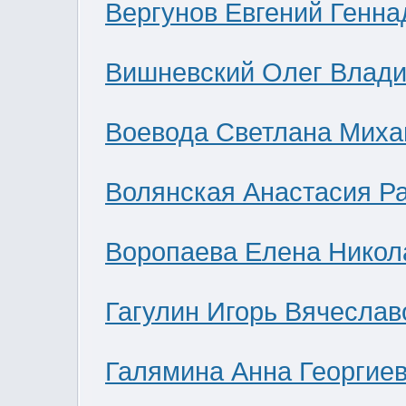
Вергунов Евгений Генна
Вишневский Олег Влад
Воевода Светлана Миха
Волянская Анастасия Р
Воропаева Елена Никол
Гагулин Игорь Вячеслав
Галямина Анна Георгие