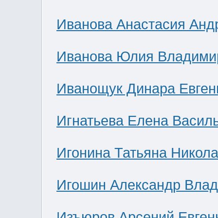
Иванова Анастасия Анд
Иванова Юлия Владими
Иванощук Динара Евген
Игнатьева Елена Васил
Игонина Татьяна Никол
Игошин Александр Вла
Изъюров Арсений Евген