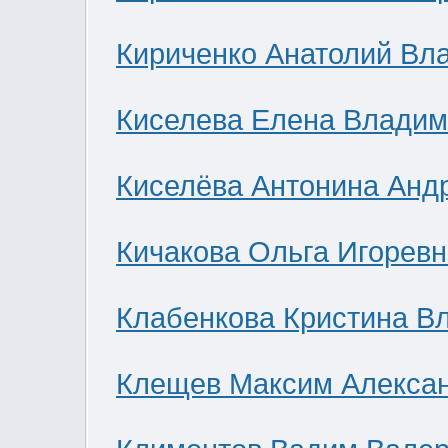
Кириченко Анатолий Вл
Киселева Елена Влади
Киселёва Антонина Анд
Кичакова Ольга Игоревн
Клабенкова Кристина В
Клещев Максим Алекса