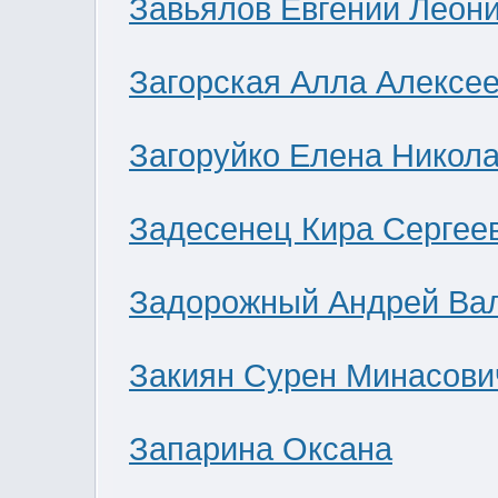
Завьялов Евгений Леон
Загорская Алла Алексе
Загоруйко Елена Никол
Задесенец Кира Сергее
Задорожный Андрей Ва
Закиян Сурен Минасови
Запарина Оксана