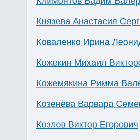
Климонтов Вадим Валер
Князева Анастасия Сер
Коваленко Ирина Леони
Кожекин Михаил Виктор
Кожемякина Римма Вал
Козенёва Варвара Семе
Козлов Виктор Егорович