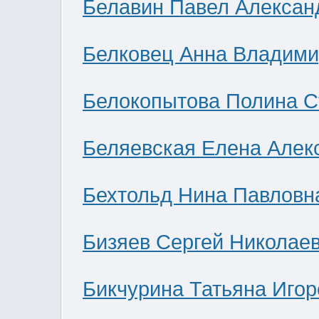
Белавин Павел Алексан
Белковец Анна Владими
Белокопытова Полина С
Беляевская Елена Алек
Бехтольд Нина Павловн
Бизяев Сергей Николае
Бикчурина Татьяна Игор