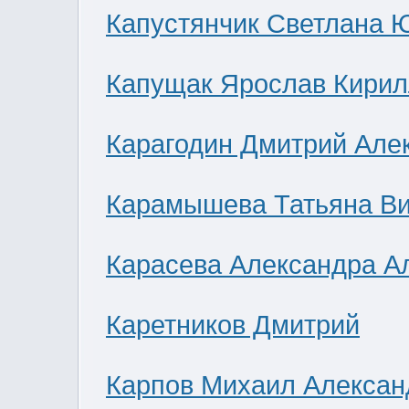
Капустянчик Светлана 
Капущак Ярослав Кирил
Карагодин Дмитрий Але
Карамышева Татьяна В
Карасева Александра А
Каретников Дмитрий
Карпов Михаил Алексан