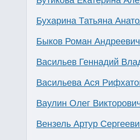
Бутикова Екатерина Ал
Бухарина Татьяна Анат
Быков Роман Андреевич
Васильев Геннадий Вла
Васильева Ася Рифхато
Ваулин Олег Викторови
Вензель Артур Сергееви