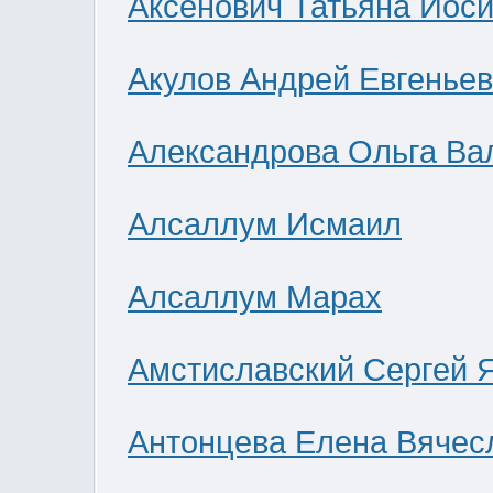
Аксенович Татьяна Иос
Акулов Андрей Евгенье
Александрова Ольга Ва
Алсаллум Исмаил
Алсаллум Марах
Амстиславский Сергей 
Антонцева Елена Вячес