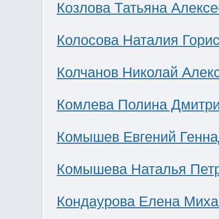
Козлова Татьяна Алекс
Колосова Наталия Гори
Колчанов Николай Алек
Комлева Полина Дмитр
Комышев Евгений Генна
Комышева Наталья Пет
Кондаурова Елена Мих