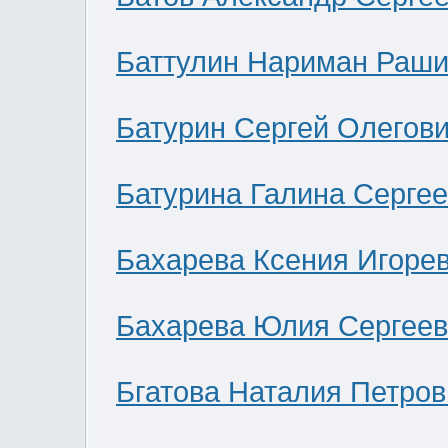
Баттулин Нариман Раши
Батурин Сергей Олегов
Батурина Галина Серге
Бахарева Ксения Игоре
Бахарева Юлия Сергее
Бгатова Наталия Петров