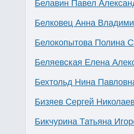
Белавин Павел Алексан
Белковец Анна Владими
Белокопытова Полина С
Беляевская Елена Алек
Бехтольд Нина Павловн
Бизяев Сергей Николае
Бикчурина Татьяна Игор