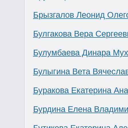
Брызгалов Леонид Олег
Булгакова Вера Сергеев
Булумбаева Динара Мух
Булыгина Вета Вячесла
Буракова Екатерина Ан
Бурдина Елена Владим