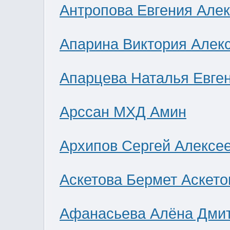
Антропова Евгения Але
Апарина Виктория Алек
Апарцева Наталья Евге
Арссан МХД Амин
Архипов Сергей Алексе
Аскетова Бермет Аскето
Афанасьева Алёна Дми