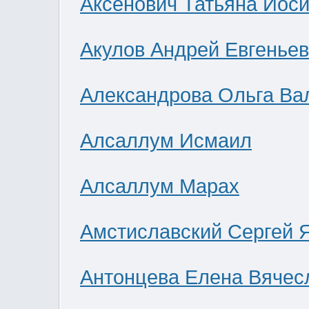
Аксенович Татьяна Иос
Акулов Андрей Евгенье
Александрова Ольга Ва
Алсаллум Исмаил
Алсаллум Марах
Амстиславский Сергей 
Антонцева Елена Вячес