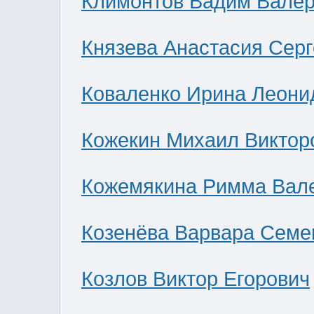
Климонтов Вадим Валер
Князева Анастасия Сер
Коваленко Ирина Леони
Кожекин Михаил Виктор
Кожемякина Римма Вал
Козенёва Варвара Семе
Козлов Виктор Егорович