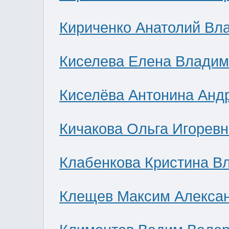
Кириченко Анатолий Вл
Киселева Елена Влади
Киселёва Антонина Анд
Кичакова Ольга Игоревн
Клабенкова Кристина В
Клещев Максим Алекса