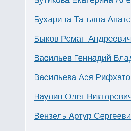
Бутикова Екатерина Ал
Бухарина Татьяна Анат
Быков Роман Андреевич
Васильев Геннадий Вла
Васильева Ася Рифхато
Ваулин Олег Викторови
Вензель Артур Сергееви