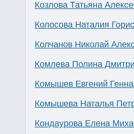
Козлова Татьяна Алекс
Колосова Наталия Гори
Колчанов Николай Алек
Комлева Полина Дмитр
Комышев Евгений Генна
Комышева Наталья Пет
Кондаурова Елена Мих