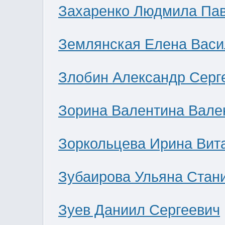
Захаренко Людмила Па
Землянская Елена Васи
Злобин Александр Серг
Зорина Валентина Вале
Зоркольцева Ирина Вит
Зубаирова Ульяна Стан
Зуев Даниил Сергеевич