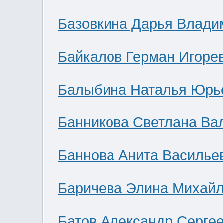
Базовкина Дарья Влади
Байкалов Герман Игоре
Балыбина Наталья Юрь
Банникова Светлана Ва
Баннова Анита Василье
Баричева Элина Михай
Батов Александр Серге