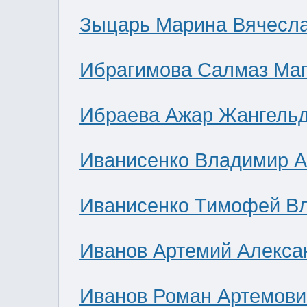
Зыцарь Марина Вячесл
Ибрагимова Салмаз Ма
Ибраева Ажар Жангель
Иванисенко Владимир А
Иванисенко Тимофей В
Иванов Артемий Алекса
Иванов Роман Артемови