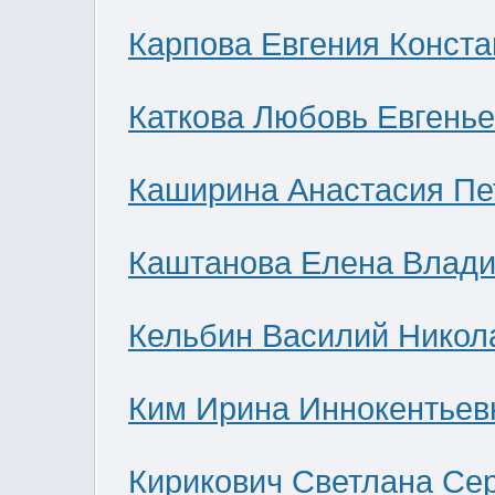
Карпова Евгения Конст
Каткова Любовь Евгень
Каширина Анастасия Пе
Каштанова Елена Влад
Кельбин Василий Никол
Ким Ирина Иннокентьев
Кирикович Светлана Се