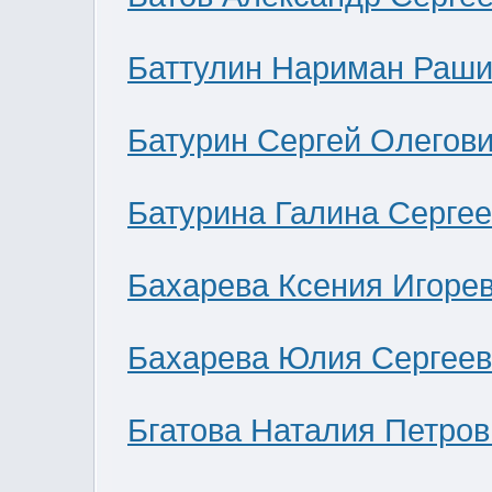
Баттулин Нариман Раши
Батурин Сергей Олегов
Батурина Галина Серге
Бахарева Ксения Игоре
Бахарева Юлия Сергее
Бгатова Наталия Петров