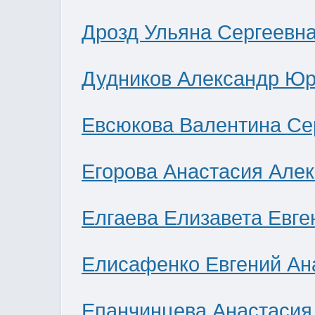
Дрозд Ульяна Сергеевн
Дудников Александр Юр
Евсюкова Валентина Се
Егорова Анастасия Але
Елгаева Елизавета Евге
Елисафенко Евгений Ан
Епанчинцева Анастасия