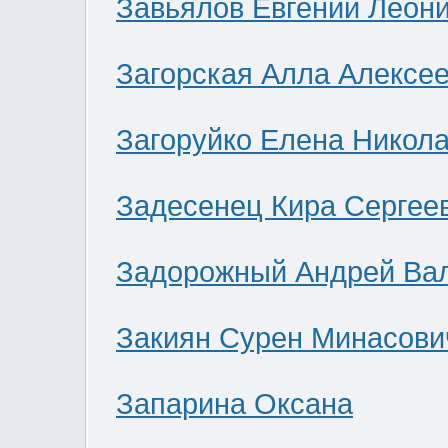
Завьялов Евгений Леон
Загорская Алла Алексе
Загоруйко Елена Никол
Задесенец Кира Сергее
Задорожный Андрей Ва
Закиян Сурен Минасови
Запарина Оксана