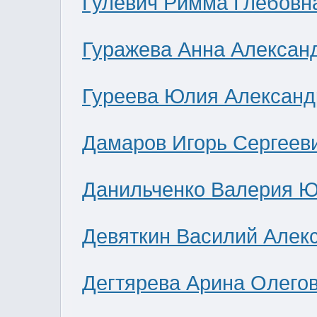
Гулевич Римма Глебовн
Гуражева Анна Алексан
Гуреева Юлия Александ
Дамаров Игорь Сергеев
Данильченко Валерия 
Девяткин Василий Алек
Дегтярева Арина Олего