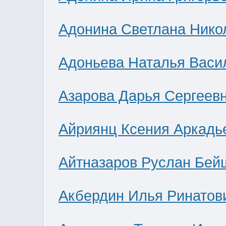
Адонина Светлана Нико
Адоньева Наталья Васи
Азарова Дарья Сергеев
Айриянц Ксения Аркадь
Айтназаров Руслан Бей
Акбердин Илья Ринатов