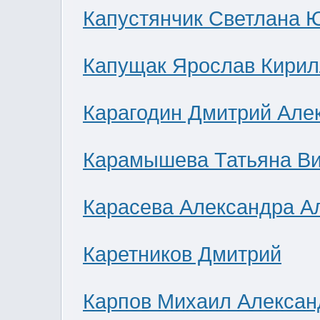
Капустянчик Светлана 
Капущак Ярослав Кирил
Карагодин Дмитрий Але
Карамышева Татьяна В
Карасева Александра А
Каретников Дмитрий
Карпов Михаил Алексан