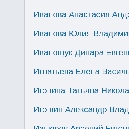
Иванова Анастасия Анд
Иванова Юлия Владими
Иванощук Динара Евген
Игнатьева Елена Васил
Игонина Татьяна Никол
Игошин Александр Вла
Изъюров Арсений Евген