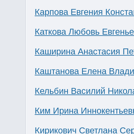
Карпова Евгения Конст
Каткова Любовь Евгень
Каширина Анастасия Пе
Каштанова Елена Влад
Кельбин Василий Никол
Ким Ирина Иннокентьев
Кирикович Светлана Се