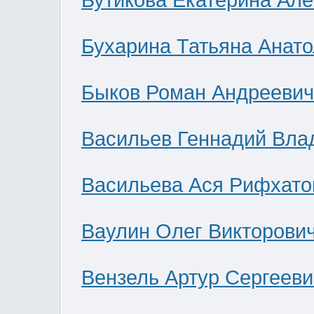
Бутикова Екатерина Ал
Бухарина Татьяна Анат
Быков Роман Андреевич
Васильев Геннадий Вла
Васильева Ася Рифхато
Ваулин Олег Викторови
Вензель Артур Сергееви