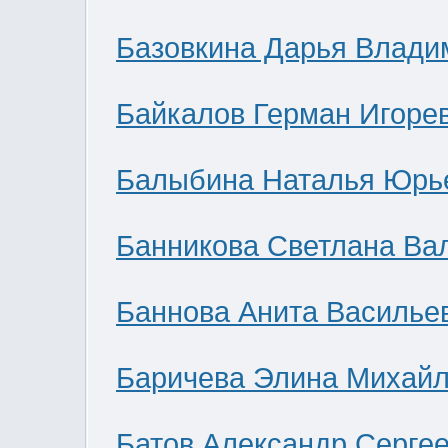
Базовкина Дарья Влади
Байкалов Герман Игоре
Балыбина Наталья Юрь
Банникова Светлана Ва
Баннова Анита Василье
Баричева Элина Михай
Батов Александр Серге