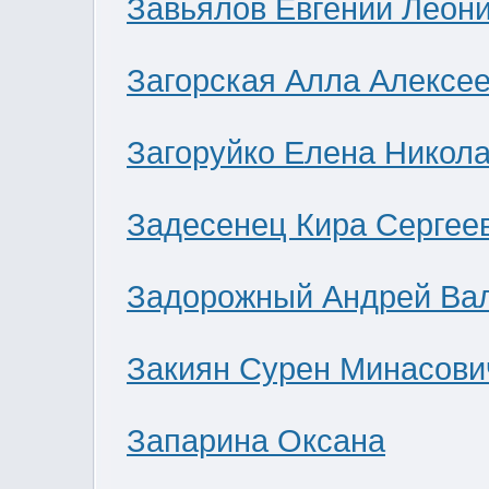
Завьялов Евгений Леон
Загорская Алла Алексе
Загоруйко Елена Никол
Задесенец Кира Сергее
Задорожный Андрей Ва
Закиян Сурен Минасови
Запарина Оксана