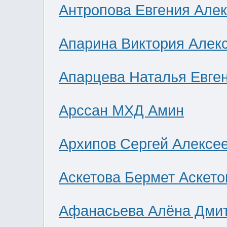
Антропова Евгения Але
Апарина Виктория Алек
Апарцева Наталья Евге
Арссан МХД Амин
Архипов Сергей Алексе
Аскетова Бермет Аскето
Афанасьева Алёна Дми