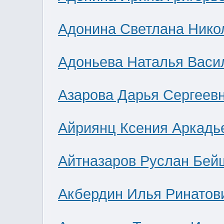
Адонина Светлана Нико
Адоньева Наталья Васи
Азарова Дарья Сергеев
Айриянц Ксения Аркадь
Айтназаров Руслан Бей
Акбердин Илья Ринатов