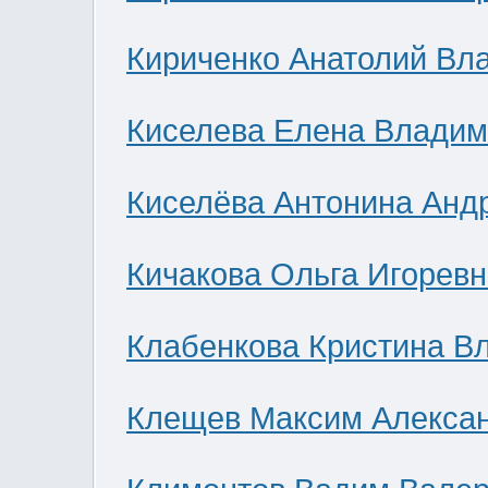
Кириченко Анатолий Вл
Киселева Елена Влади
Киселёва Антонина Анд
Кичакова Ольга Игоревн
Клабенкова Кристина В
Клещев Максим Алекса