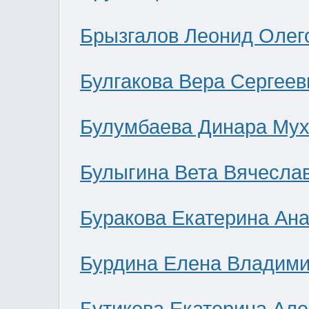
Брызгалов Леонид Олег
Булгакова Вера Сергеев
Булумбаева Динара Мух
Булыгина Вета Вячесла
Буракова Екатерина Ан
Бурдина Елена Владим