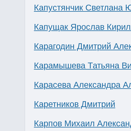
Капустянчик Светлана 
Капущак Ярослав Кирил
Карагодин Дмитрий Але
Карамышева Татьяна В
Карасева Александра А
Каретников Дмитрий
Карпов Михаил Алексан