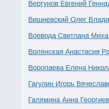
Вергунов Евгений Генна
Вишневский Олег Влад
Воевода Светлана Миха
Волянская Анастасия Р
Воропаева Елена Никол
Гагулин Игорь Вячеслав
Галямина Анна Георгие