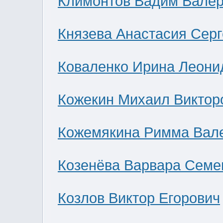
Климонтов Вадим Валер
Князева Анастасия Сер
Коваленко Ирина Леони
Кожекин Михаил Виктор
Кожемякина Римма Вал
Козенёва Варвара Семе
Козлов Виктор Егорович