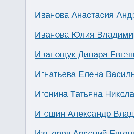
Иванова Анастасия Анд
Иванова Юлия Владими
Иванощук Динара Евген
Игнатьева Елена Васил
Игонина Татьяна Никол
Игошин Александр Вла
Изъюров Арсений Евген