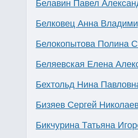
Белавин Павел Алексан
Белковец Анна Владими
Белокопытова Полина С
Беляевская Елена Алек
Бехтольд Нина Павловн
Бизяев Сергей Николае
Бикчурина Татьяна Игор