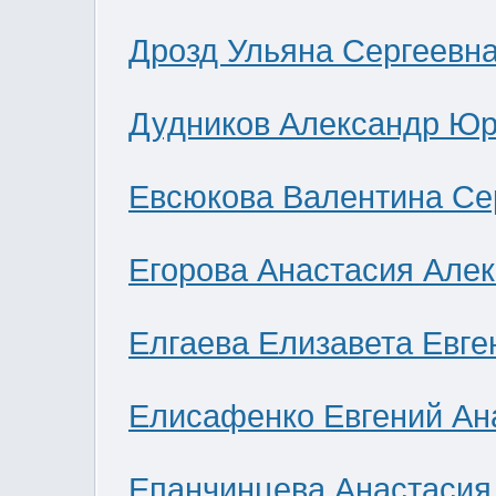
Дрозд Ульяна Сергеевн
Дудников Александр Юр
Евсюкова Валентина Се
Егорова Анастасия Але
Елгаева Елизавета Евге
Елисафенко Евгений Ан
Епанчинцева Анастасия