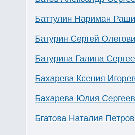
Баттулин Нариман Раши
Батурин Сергей Олегов
Батурина Галина Серге
Бахарева Ксения Игоре
Бахарева Юлия Сергее
Бгатова Наталия Петров