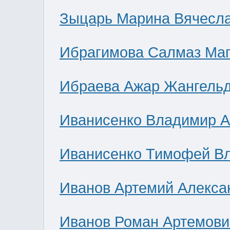
Зыцарь Марина Вячесл
Ибрагимова Салмаз Ма
Ибраева Ажар Жангель
Иванисенко Владимир А
Иванисенко Тимофей В
Иванов Артемий Алекса
Иванов Роман Артемови