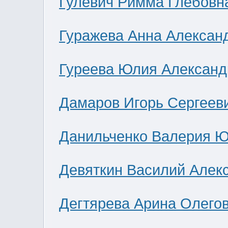
Гулевич Римма Глебовн
Гуражева Анна Алексан
Гуреева Юлия Александ
Дамаров Игорь Сергеев
Данильченко Валерия 
Девяткин Василий Алек
Дегтярева Арина Олего