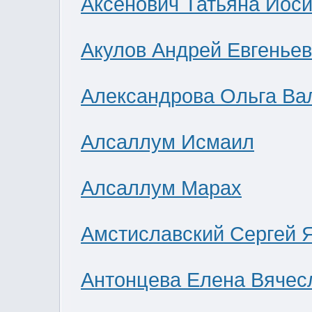
Аксенович Татьяна Иос
Акулов Андрей Евгенье
Александрова Ольга Ва
Алсаллум Исмаил
Алсаллум Марах
Амстиславский Сергей 
Антонцева Елена Вячес