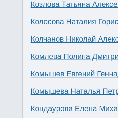
Козлова Татьяна Алекс
Колосова Наталия Гори
Колчанов Николай Алек
Комлева Полина Дмитр
Комышев Евгений Генна
Комышева Наталья Пет
Кондаурова Елена Мих