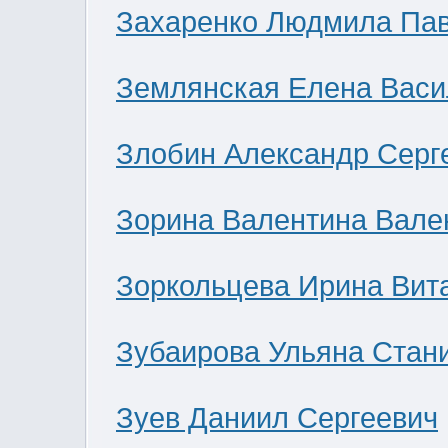
Захаренко Людмила Па
Землянская Елена Васи
Злобин Александр Серг
Зорина Валентина Вале
Зоркольцева Ирина Вит
Зубаирова Ульяна Стан
Зуев Даниил Сергеевич