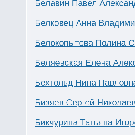
Белавин Павел Алексан
Белковец Анна Владими
Белокопытова Полина С
Беляевская Елена Алек
Бехтольд Нина Павловн
Бизяев Сергей Николае
Бикчурина Татьяна Игор