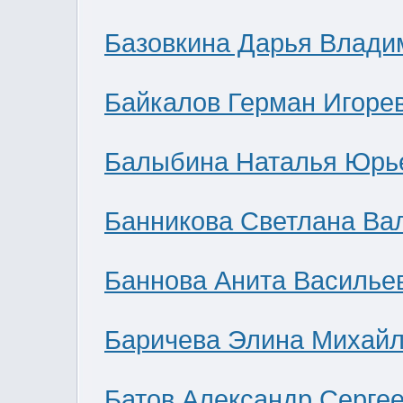
Базовкина Дарья Влади
Байкалов Герман Игоре
Балыбина Наталья Юрь
Банникова Светлана Ва
Баннова Анита Василье
Баричева Элина Михай
Батов Александр Серге