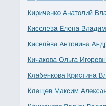
Кириченко Анатолий Вл
Киселева Елена Влади
Киселёва Антонина Анд
Кичакова Ольга Игоревн
Клабенкова Кристина В
Клещев Максим Алекса