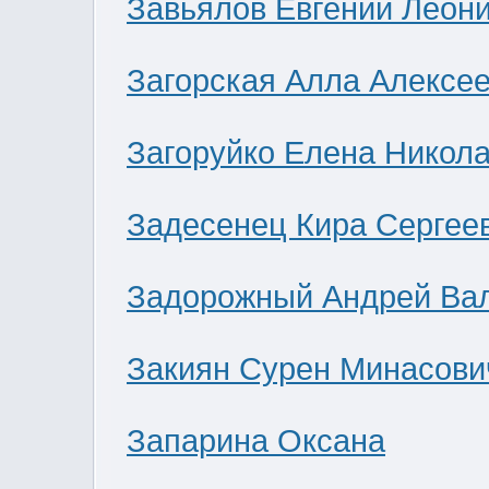
Завьялов Евгений Леон
Загорская Алла Алексе
Загоруйко Елена Никол
Задесенец Кира Сергее
Задорожный Андрей Ва
Закиян Сурен Минасови
Запарина Оксана