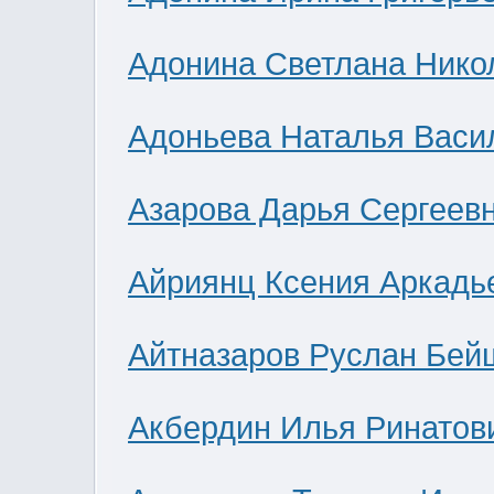
Адонина Светлана Нико
Адоньева Наталья Васи
Азарова Дарья Сергеев
Айриянц Ксения Аркадь
Айтназаров Руслан Бей
Акбердин Илья Ринатов