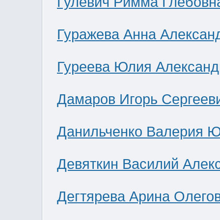
Гулевич Римма Глебовн
Гуражева Анна Алексан
Гуреева Юлия Александ
Дамаров Игорь Сергеев
Данильченко Валерия 
Девяткин Василий Алек
Дегтярева Арина Олего