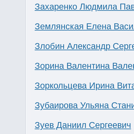
Захаренко Людмила Па
Землянская Елена Васи
Злобин Александр Серг
Зорина Валентина Вале
Зоркольцева Ирина Вит
Зубаирова Ульяна Стан
Зуев Даниил Сергеевич