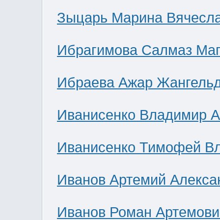
Зыцарь Марина Вячесл
Ибрагимова Салмаз Ма
Ибраева Ажар Жангель
Иванисенко Владимир А
Иванисенко Тимофей В
Иванов Артемий Алекса
Иванов Роман Артемови