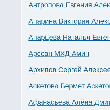
Антропова Евгения Але
Апарина Виктория Алек
Апарцева Наталья Евге
Арссан МХД Амин
Архипов Сергей Алексе
Аскетова Бермет Аскето
Афанасьева Алёна Дми