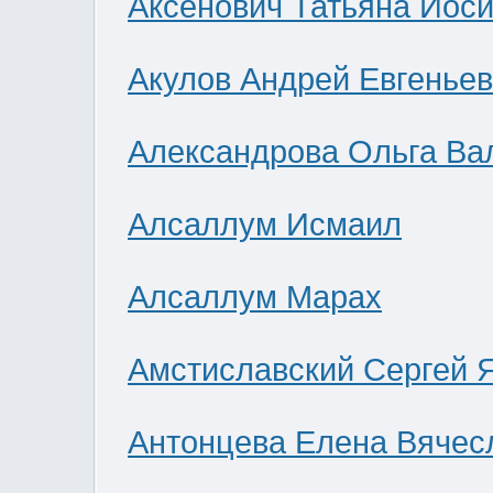
Аксенович Татьяна Иос
Акулов Андрей Евгенье
Александрова Ольга Ва
Алсаллум Исмаил
Алсаллум Марах
Амстиславский Сергей 
Антонцева Елена Вячес