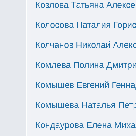
Козлова Татьяна Алекс
Колосова Наталия Гори
Колчанов Николай Алек
Комлева Полина Дмитр
Комышев Евгений Генна
Комышева Наталья Пет
Кондаурова Елена Мих