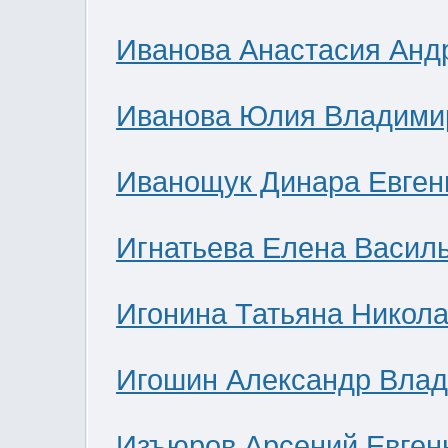
Иванова Анастасия Анд
Иванова Юлия Владими
Иванощук Динара Евген
Игнатьева Елена Васил
Игонина Татьяна Никол
Игошин Александр Вла
Изъюров Арсений Евген