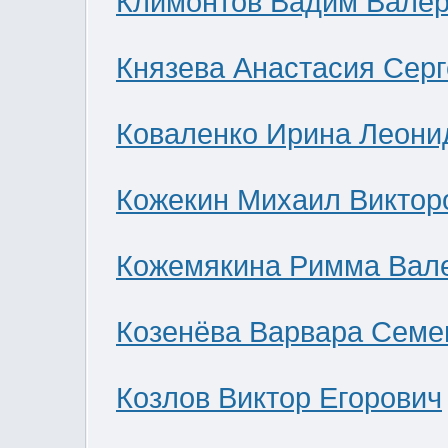
Климонтов Вадим Валер
Князева Анастасия Сер
Коваленко Ирина Леони
Кожекин Михаил Виктор
Кожемякина Римма Вал
Козенёва Варвара Семе
Козлов Виктор Егорович