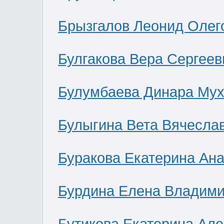
Брызгалов Леонид Олег
Булгакова Вера Сергеев
Булумбаева Динара Мух
Булыгина Вета Вячесла
Буракова Екатерина Ан
Бурдина Елена Владим