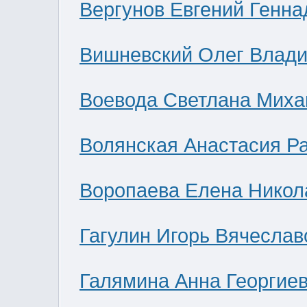
Вергунов Евгений Генна
Вишневский Олег Влад
Воевода Светлана Миха
Волянская Анастасия Р
Воропаева Елена Никол
Гагулин Игорь Вячеслав
Галямина Анна Георгие