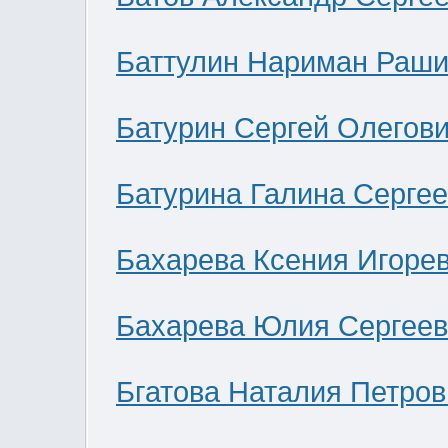
Баттулин Нариман Раши
Батурин Сергей Олегов
Батурина Галина Серге
Бахарева Ксения Игоре
Бахарева Юлия Сергее
Бгатова Наталия Петров