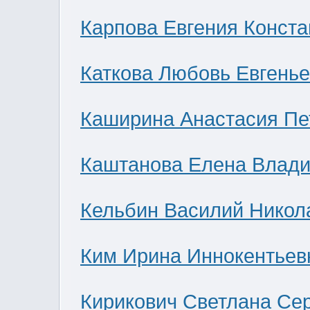
Карпова Евгения Конст
Каткова Любовь Евгень
Каширина Анастасия Пе
Каштанова Елена Влад
Кельбин Василий Никол
Ким Ирина Иннокентьев
Кирикович Светлана Се