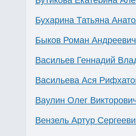
Бутикова Екатерина Ал
Бухарина Татьяна Анат
Быков Роман Андреевич
Васильев Геннадий Вла
Васильева Ася Рифхато
Ваулин Олег Викторови
Вензель Артур Сергееви