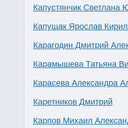
Капустянчик Светлана 
Капущак Ярослав Кирил
Карагодин Дмитрий Але
Карамышева Татьяна В
Карасева Александра А
Каретников Дмитрий
Карпов Михаил Алексан