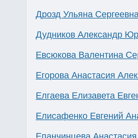
Дрозд Ульяна Сергеевн
Дудников Александр Юр
Евсюкова Валентина Се
Егорова Анастасия Але
Елгаева Елизавета Евге
Елисафенко Евгений Ан
Епанчинцева Анастасия