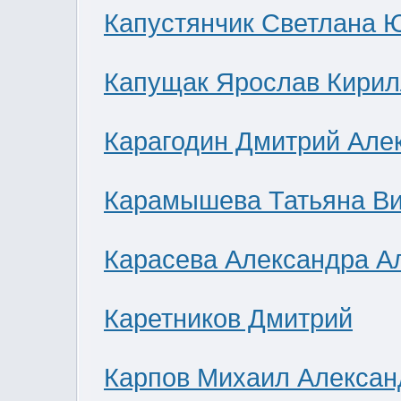
Капустянчик Светлана 
Капущак Ярослав Кирил
Карагодин Дмитрий Але
Карамышева Татьяна В
Карасева Александра А
Каретников Дмитрий
Карпов Михаил Алексан