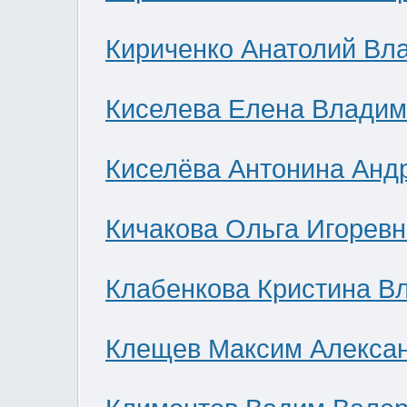
Кириченко Анатолий Вл
Киселева Елена Влади
Киселёва Антонина Анд
Кичакова Ольга Игоревн
Клабенкова Кристина В
Клещев Максим Алекса