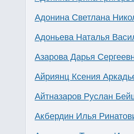
Адонина Светлана Нико
Адоньева Наталья Васи
Азарова Дарья Сергеев
Айриянц Ксения Аркадь
Айтназаров Руслан Бей
Акбердин Илья Ринатов