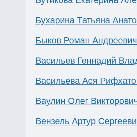
Бутикова Екатерина Ал
Бухарина Татьяна Анат
Быков Роман Андреевич
Васильев Геннадий Вла
Васильева Ася Рифхато
Ваулин Олег Викторови
Вензель Артур Сергееви