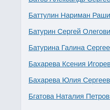
Баттулин Нариман Раши
Батурин Сергей Олегов
Батурина Галина Серге
Бахарева Ксения Игоре
Бахарева Юлия Сергее
Бгатова Наталия Петров