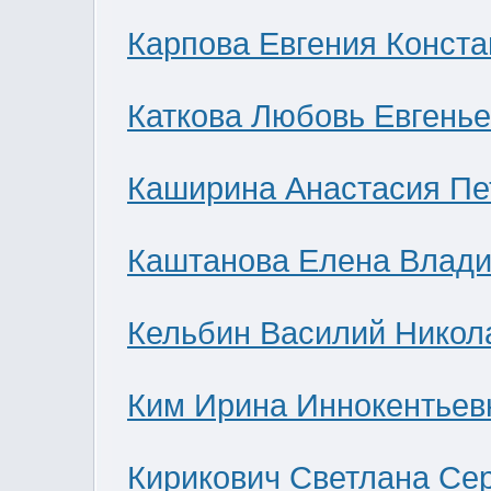
Карпова Евгения Конст
Каткова Любовь Евгень
Каширина Анастасия Пе
Каштанова Елена Влад
Кельбин Василий Никол
Ким Ирина Иннокентьев
Кирикович Светлана Се