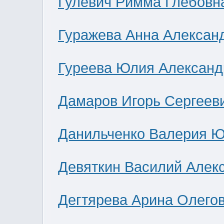
Гулевич Римма Глебовн
Гуражева Анна Алексан
Гуреева Юлия Александ
Дамаров Игорь Сергеев
Данильченко Валерия 
Девяткин Василий Алек
Дегтярева Арина Олего