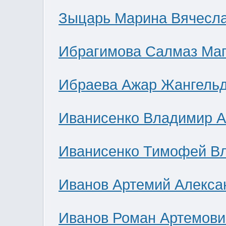
Зыцарь Марина Вячесл
Ибрагимова Салмаз Ма
Ибраева Ажар Жангель
Иванисенко Владимир А
Иванисенко Тимофей В
Иванов Артемий Алекса
Иванов Роман Артемови