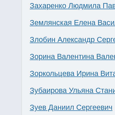
Захаренко Людмила Па
Землянская Елена Васи
Злобин Александр Серг
Зорина Валентина Вале
Зоркольцева Ирина Вит
Зубаирова Ульяна Стан
Зуев Даниил Сергеевич