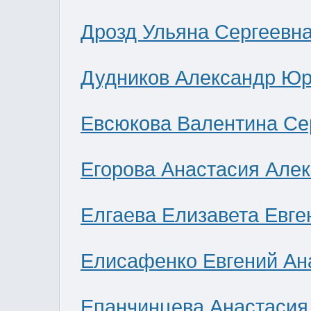
Дрозд Ульяна Сергеевн
Дудников Александр Юр
Евсюкова Валентина Се
Егорова Анастасия Але
Елгаева Елизавета Евге
Елисафенко Евгений Ан
Епанчинцева Анастасия