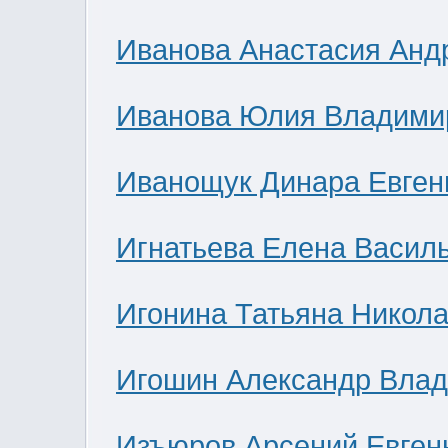
Иванова Анастасия Анд
Иванова Юлия Владими
Иванощук Динара Евген
Игнатьева Елена Васил
Игонина Татьяна Никол
Игошин Александр Вла
Изъюров Арсений Евген