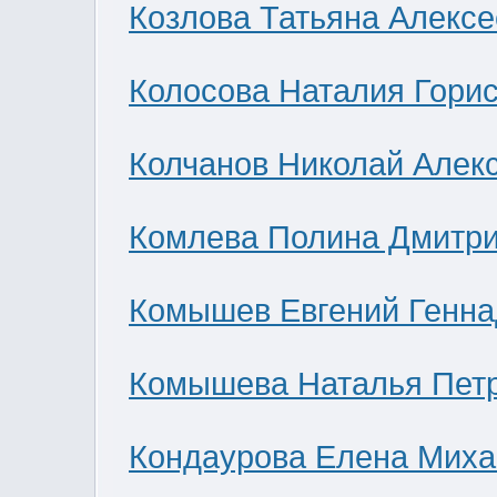
Козлова Татьяна Алекс
Колосова Наталия Гори
Колчанов Николай Алек
Комлева Полина Дмитр
Комышев Евгений Генна
Комышева Наталья Пет
Кондаурова Елена Мих