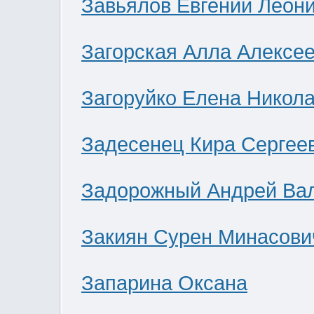
Завьялов Евгений Леон
Загорская Алла Алексе
Загоруйко Елена Никол
Задесенец Кира Сергее
Задорожный Андрей Ва
Закиян Сурен Минасови
Запарина Оксана