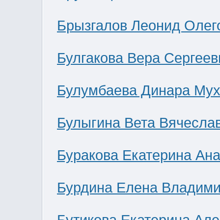
Брызгалов Леонид Олег
Булгакова Вера Сергеев
Булумбаева Динара Мух
Булыгина Вета Вячесла
Буракова Екатерина Ан
Бурдина Елена Владим