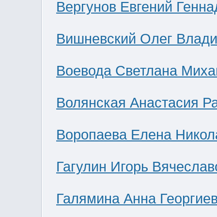
Вергунов Евгений Генна
Вишневский Олег Влад
Воевода Светлана Миха
Волянская Анастасия Р
Воропаева Елена Никол
Гагулин Игорь Вячеслав
Галямина Анна Георгие