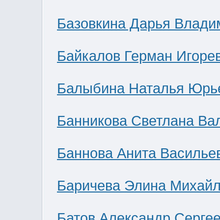
Базовкина Дарья Влади
Байкалов Герман Игоре
Балыбина Наталья Юрь
Банникова Светлана Ва
Баннова Анита Василье
Баричева Элина Михай
Батов Александр Серге