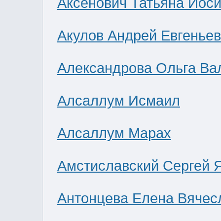
Аксенович Татьяна Иос
Акулов Андрей Евгенье
Александрова Ольга Ва
Алсаллум Исмаил
Алсаллум Марах
Амстиславский Сергей 
Антонцева Елена Вячес