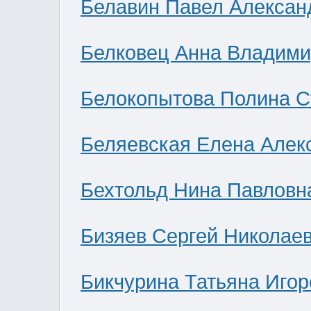
Белавин Павел Алексан
Белковец Анна Владими
Белокопытова Полина С
Беляевская Елена Алек
Бехтольд Нина Павловн
Бизяев Сергей Николае
Бикчурина Татьяна Игор