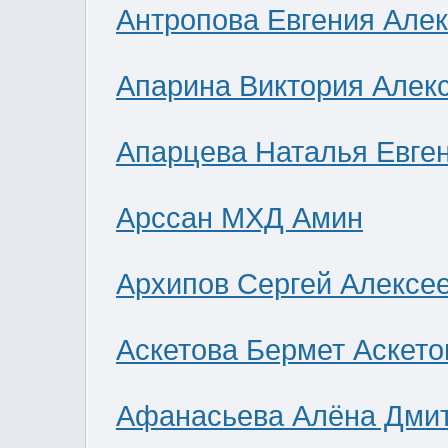
Антропова Евгения Але
Апарина Виктория Алек
Апарцева Наталья Евге
Арссан МХД Амин
Архипов Сергей Алексе
Аскетова Бермет Аскето
Афанасьева Алёна Дми