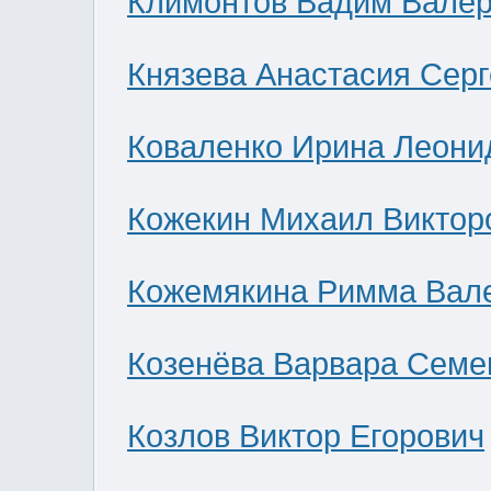
Климонтов Вадим Валер
Князева Анастасия Сер
Коваленко Ирина Леони
Кожекин Михаил Виктор
Кожемякина Римма Вал
Козенёва Варвара Семе
Козлов Виктор Егорович