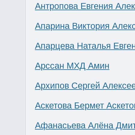
Антропова Евгения Але
Апарина Виктория Алек
Апарцева Наталья Евге
Арссан МХД Амин
Архипов Сергей Алексе
Аскетова Бермет Аскето
Афанасьева Алёна Дми