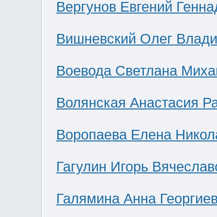
Вергунов Евгений Генна
Вишневский Олег Влад
Воевода Светлана Миха
Волянская Анастасия Р
Воропаева Елена Никол
Гагулин Игорь Вячеслав
Галямина Анна Георгие