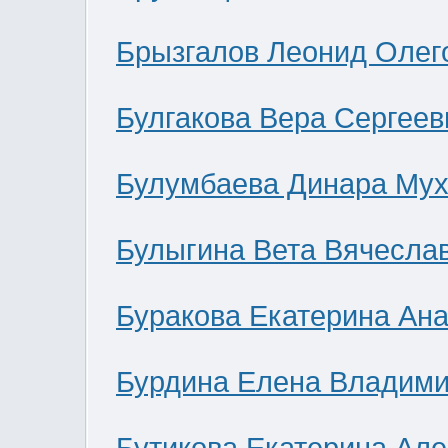
Брызгалов Леонид Олег
Булгакова Вера Сергеев
Булумбаева Динара Мух
Булыгина Вета Вячесла
Буракова Екатерина Ан
Бурдина Елена Владим