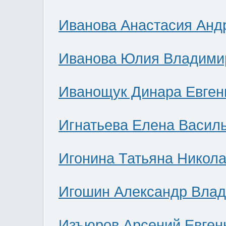
Иванова Анастасия Анд
Иванова Юлия Владими
Иванощук Динара Евген
Игнатьева Елена Васил
Игонина Татьяна Никол
Игошин Александр Вла
Изъюров Арсений Евген