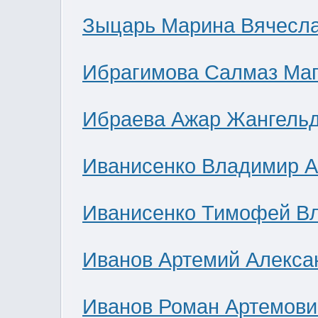
Зыцарь Марина Вячесл
Ибрагимова Салмаз Ма
Ибраева Ажар Жангель
Иванисенко Владимир А
Иванисенко Тимофей В
Иванов Артемий Алекса
Иванов Роман Артемови