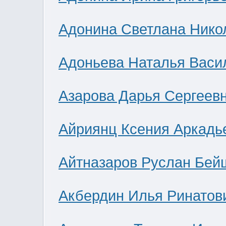
Адонина Светлана Нико
Адоньева Наталья Васи
Азарова Дарья Сергеев
Айриянц Ксения Аркадь
Айтназаров Руслан Бей
Акбердин Илья Ринатов