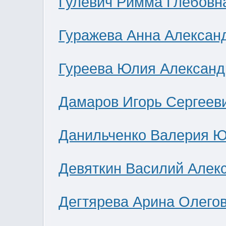
Гулевич Римма Глебовн
Гуражева Анна Алексан
Гуреева Юлия Александ
Дамаров Игорь Сергеев
Данильченко Валерия 
Девяткин Василий Алек
Дегтярева Арина Олего