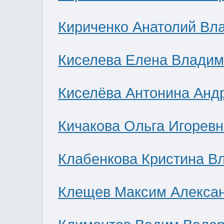
Кириченко Анатолий Вл
Киселева Елена Влади
Киселёва Антонина Анд
Кичакова Ольга Игоревн
Клабенкова Кристина В
Клещев Максим Алекса