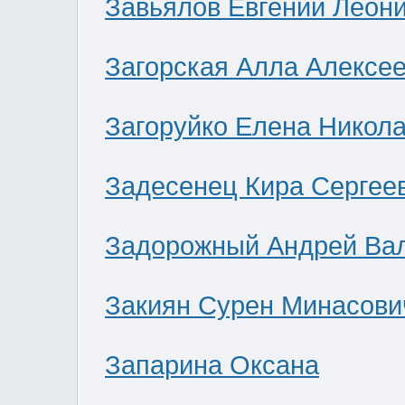
Завьялов Евгений Леон
Загорская Алла Алексе
Загоруйко Елена Никол
Задесенец Кира Сергее
Задорожный Андрей Ва
Закиян Сурен Минасови
Запарина Оксана