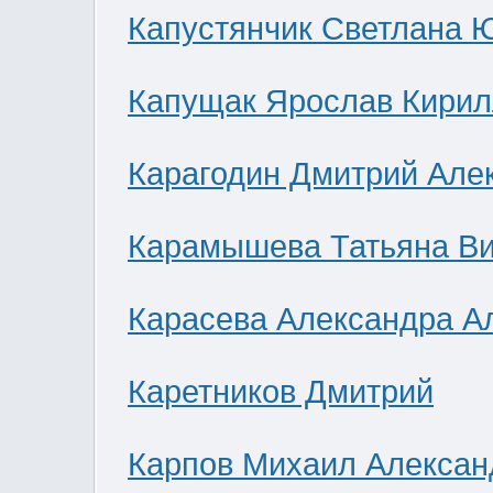
Капустянчик Светлана 
Капущак Ярослав Кирил
Карагодин Дмитрий Але
Карамышева Татьяна В
Карасева Александра А
Каретников Дмитрий
Карпов Михаил Алексан