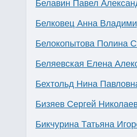
Белавин Павел Алексан
Белковец Анна Владими
Белокопытова Полина С
Беляевская Елена Алек
Бехтольд Нина Павловн
Бизяев Сергей Николае
Бикчурина Татьяна Игор