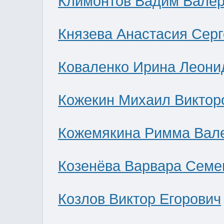
Климонтов Вадим Валер
Князева Анастасия Сер
Коваленко Ирина Леони
Кожекин Михаил Виктор
Кожемякина Римма Вал
Козенёва Варвара Семе
Козлов Виктор Егорович