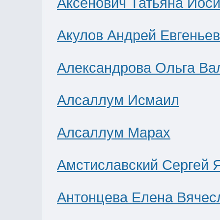
Аксенович Татьяна Иос
Акулов Андрей Евгенье
Александрова Ольга Ва
Алсаллум Исмаил
Алсаллум Марах
Амстиславский Сергей 
Антонцева Елена Вячес