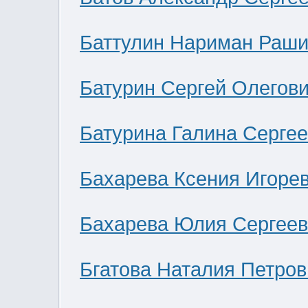
Баттулин Нариман Раши
Батурин Сергей Олегов
Батурина Галина Серге
Бахарева Ксения Игоре
Бахарева Юлия Сергее
Бгатова Наталия Петров