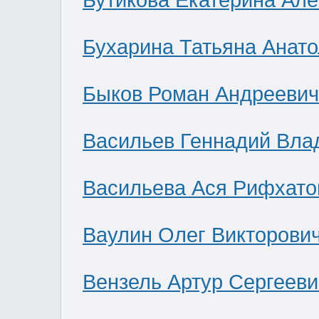
Бутикова Екатерина Ал
Бухарина Татьяна Анат
Быков Роман Андреевич
Васильев Геннадий Вла
Васильева Ася Рифхато
Ваулин Олег Викторови
Вензель Артур Сергееви