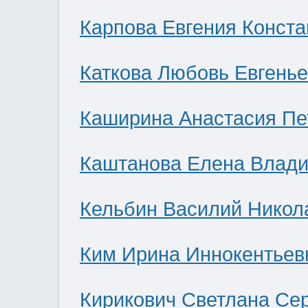
Карпова Евгения Конст
Каткова Любовь Евгень
Каширина Анастасия Пе
Каштанова Елена Влад
Кельбин Василий Никол
Ким Ирина Иннокентьев
Кирикович Светлана Се