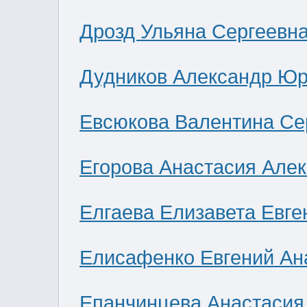
Дрозд Ульяна Сергеевн
Дудников Александр Юр
Евсюкова Валентина Се
Егорова Анастасия Але
Елгаева Елизавета Евге
Елисафенко Евгений Ан
Епанчинцева Анастасия