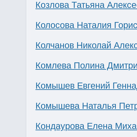
Козлова Татьяна Алекс
Колосова Наталия Гори
Колчанов Николай Алек
Комлева Полина Дмитр
Комышев Евгений Генна
Комышева Наталья Пет
Кондаурова Елена Мих