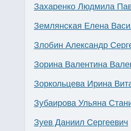
Захаренко Людмила Па
Землянская Елена Васи
Злобин Александр Серг
Зорина Валентина Вале
Зоркольцева Ирина Вит
Зубаирова Ульяна Стан
Зуев Даниил Сергеевич