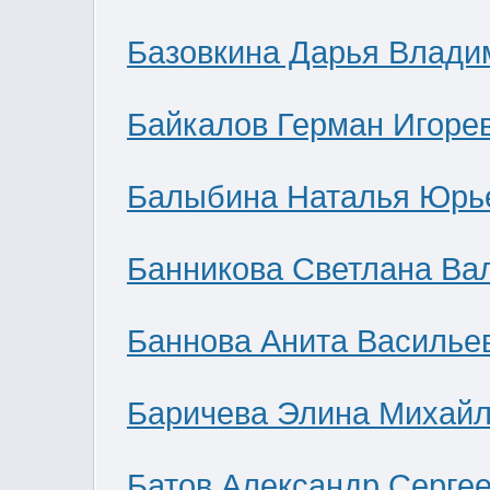
Базовкина Дарья Влади
Байкалов Герман Игоре
Балыбина Наталья Юрь
Банникова Светлана Ва
Баннова Анита Василье
Баричева Элина Михай
Батов Александр Серге