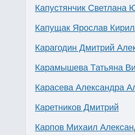
Капустянчик Светлана 
Капущак Ярослав Кирил
Карагодин Дмитрий Але
Карамышева Татьяна В
Карасева Александра А
Каретников Дмитрий
Карпов Михаил Алексан