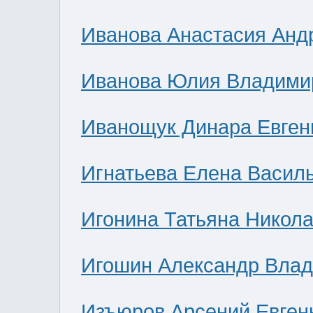
Иванова Анастасия Анд
Иванова Юлия Владими
Иванощук Динара Евген
Игнатьева Елена Васил
Игонина Татьяна Никол
Игошин Александр Вла
Изъюров Арсений Евген