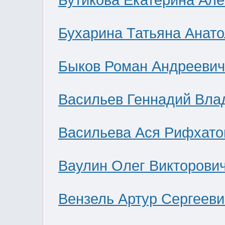
Бутикова Екатерина Ал
Бухарина Татьяна Анат
Быков Роман Андреевич
Васильев Геннадий Вла
Васильева Ася Рифхато
Ваулин Олег Викторови
Вензель Артур Сергееви