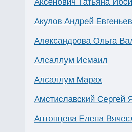
Аксенович Татьяна Иос
Акулов Андрей Евгенье
Александрова Ольга Ва
Алсаллум Исмаил
Алсаллум Марах
Амстиславский Сергей 
Антонцева Елена Вячес