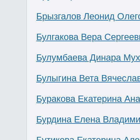
Брызгалов Леонид Олег
Булгакова Вера Сергеев
Булумбаева Динара Мух
Булыгина Вета Вячесла
Буракова Екатерина Ан
Бурдина Елена Владим