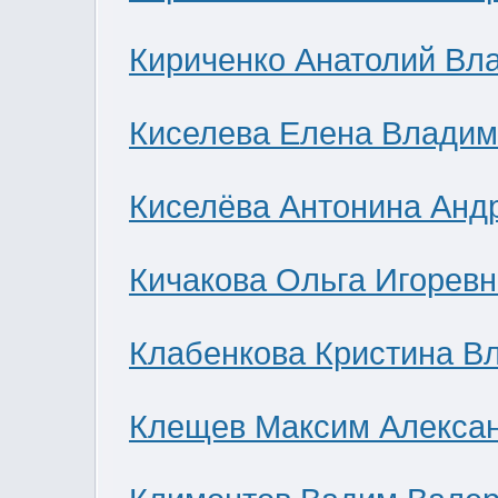
Кириченко Анатолий Вл
Киселева Елена Влади
Киселёва Антонина Анд
Кичакова Ольга Игоревн
Клабенкова Кристина В
Клещев Максим Алекса