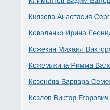
Климонтов Вадим Валер
Князева Анастасия Сер
Коваленко Ирина Леони
Кожекин Михаил Виктор
Кожемякина Римма Вал
Козенёва Варвара Семе
Козлов Виктор Егорович