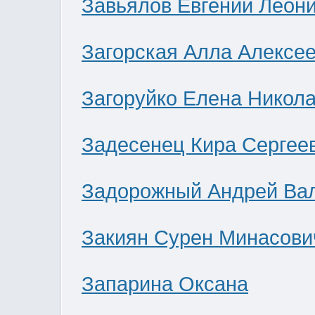
Завьялов Евгений Леон
Загорская Алла Алексе
Загоруйко Елена Никол
Задесенец Кира Сергее
Задорожный Андрей Ва
Закиян Сурен Минасови
Запарина Оксана