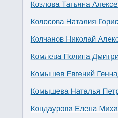
Козлова Татьяна Алекс
Колосова Наталия Гори
Колчанов Николай Алек
Комлева Полина Дмитр
Комышев Евгений Генна
Комышева Наталья Пет
Кондаурова Елена Мих