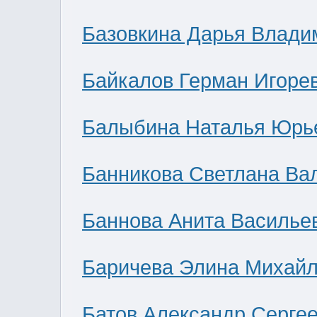
Базовкина Дарья Влади
Байкалов Герман Игоре
Балыбина Наталья Юрь
Банникова Светлана Ва
Баннова Анита Василье
Баричева Элина Михай
Батов Александр Серге