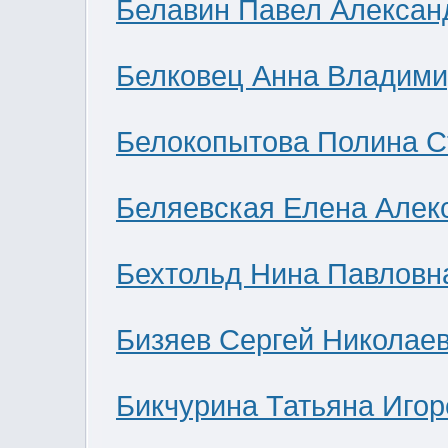
Белавин Павел Алексан
Белковец Анна Владими
Белокопытова Полина С
Беляевская Елена Алек
Бехтольд Нина Павловн
Бизяев Сергей Николае
Бикчурина Татьяна Игор