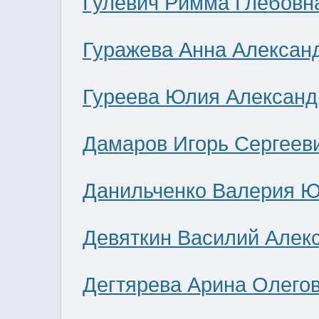
Гулевич Римма Глебовн
Гуражева Анна Алексан
Гуреева Юлия Александ
Дамаров Игорь Сергеев
Данильченко Валерия 
Девяткин Василий Алек
Дегтярева Арина Олего