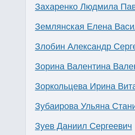
Захаренко Людмила Па
Землянская Елена Васи
Злобин Александр Серг
Зорина Валентина Вале
Зоркольцева Ирина Вит
Зубаирова Ульяна Стан
Зуев Даниил Сергеевич