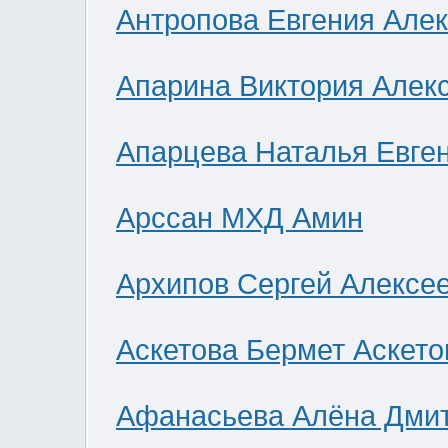
Антропова Евгения Але
Апарина Виктория Алек
Апарцева Наталья Евге
Арссан МХД Амин
Архипов Сергей Алексе
Аскетова Бермет Аскето
Афанасьева Алёна Дми