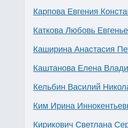
Карпова Евгения Конст
Каткова Любовь Евгень
Каширина Анастасия Пе
Каштанова Елена Влад
Кельбин Василий Никол
Ким Ирина Иннокентьев
Кирикович Светлана Се