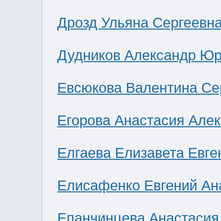
Дрозд Ульяна Сергеевн
Дудников Александр Юр
Евсюкова Валентина Се
Егорова Анастасия Але
Елгаева Елизавета Евге
Елисафенко Евгений Ан
Епанчинцева Анастасия