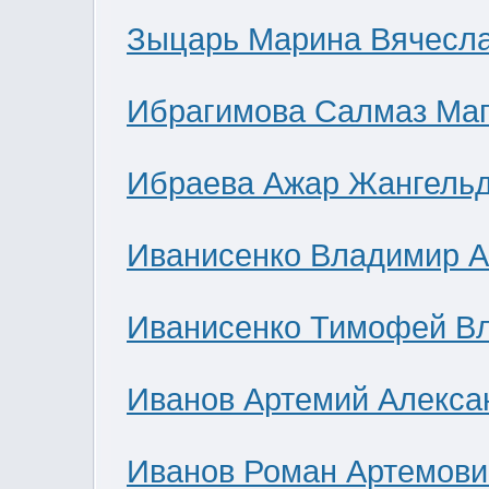
Зыцарь Марина Вячесл
Ибрагимова Салмаз Ма
Ибраева Ажар Жангель
Иванисенко Владимир А
Иванисенко Тимофей В
Иванов Артемий Алекса
Иванов Роман Артемови