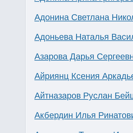
Адонина Светлана Нико
Адоньева Наталья Васи
Азарова Дарья Сергеев
Айриянц Ксения Аркадь
Айтназаров Руслан Бей
Акбердин Илья Ринатов