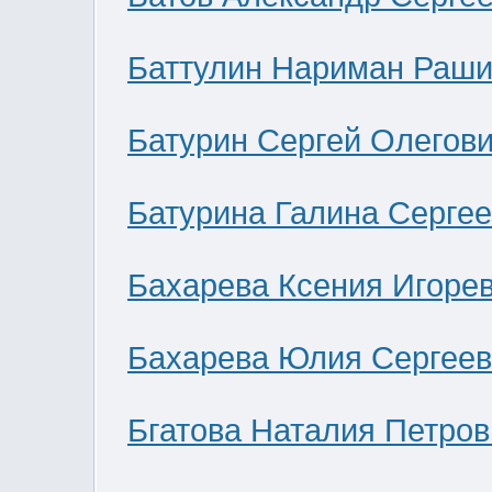
Баттулин Нариман Раши
Батурин Сергей Олегов
Батурина Галина Серге
Бахарева Ксения Игоре
Бахарева Юлия Сергее
Бгатова Наталия Петров