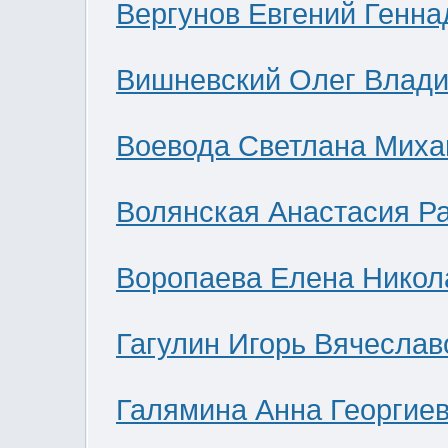
Вергунов Евгений Генна
Вишневский Олег Влад
Воевода Светлана Миха
Волянская Анастасия Р
Воропаева Елена Никол
Гагулин Игорь Вячеслав
Галямина Анна Георгие