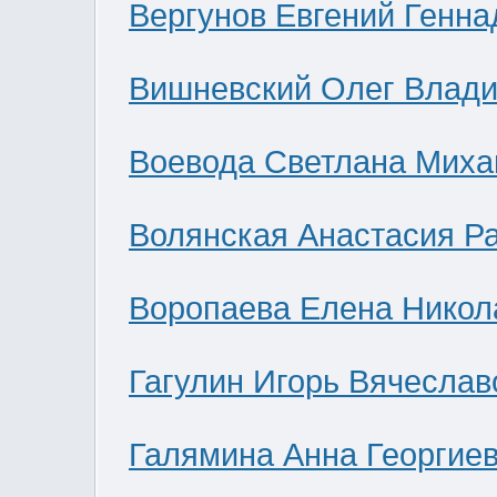
Вергунов Евгений Генна
Вишневский Олег Влад
Воевода Светлана Миха
Волянская Анастасия Р
Воропаева Елена Никол
Гагулин Игорь Вячеслав
Галямина Анна Георгие