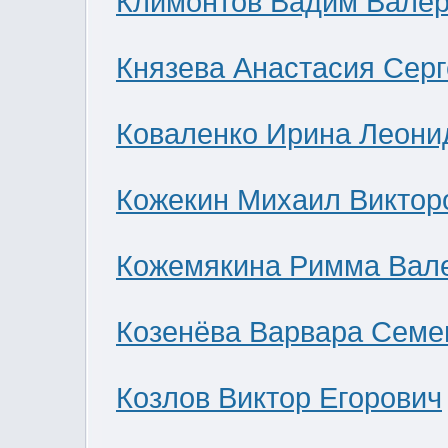
Климонтов Вадим Валер
Князева Анастасия Сер
Коваленко Ирина Леони
Кожекин Михаил Виктор
Кожемякина Римма Вал
Козенёва Варвара Семе
Козлов Виктор Егорович