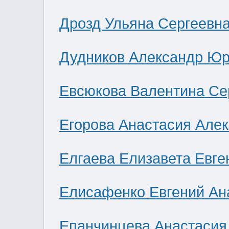
Дрозд Ульяна Сергеевн
Дудников Александр Юр
Евсюкова Валентина Се
Егорова Анастасия Але
Елгаева Елизавета Евге
Елисафенко Евгений Ан
Епанчинцева Анастасия