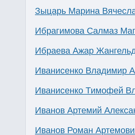
Зыцарь Марина Вячесл
Ибрагимова Салмаз Ма
Ибраева Ажар Жангель
Иванисенко Владимир А
Иванисенко Тимофей В
Иванов Артемий Алекса
Иванов Роман Артемови