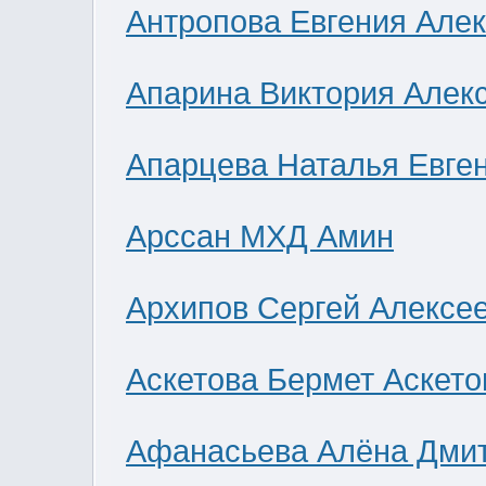
Антропова Евгения Але
Апарина Виктория Алек
Апарцева Наталья Евге
Арссан МХД Амин
Архипов Сергей Алексе
Аскетова Бермет Аскето
Афанасьева Алёна Дми