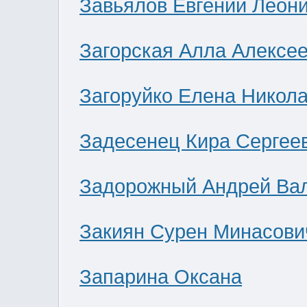
Завьялов Евгений Леон
Загорская Алла Алексе
Загоруйко Елена Никол
Задесенец Кира Сергее
Задорожный Андрей Ва
Закиян Сурен Минасови
Запарина Оксана