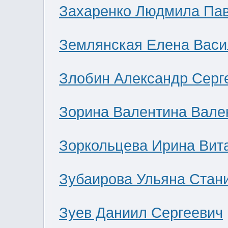
Захаренко Людмила Па
Землянская Елена Васи
Злобин Александр Серг
Зорина Валентина Вале
Зоркольцева Ирина Вит
Зубаирова Ульяна Стан
Зуев Даниил Сергеевич