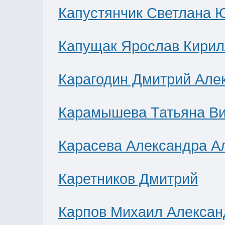
Капустянчик Светлана 
Капущак Ярослав Кирил
Карагодин Дмитрий Але
Карамышева Татьяна В
Карасева Александра А
Каретников Дмитрий
Карпов Михаил Алексан