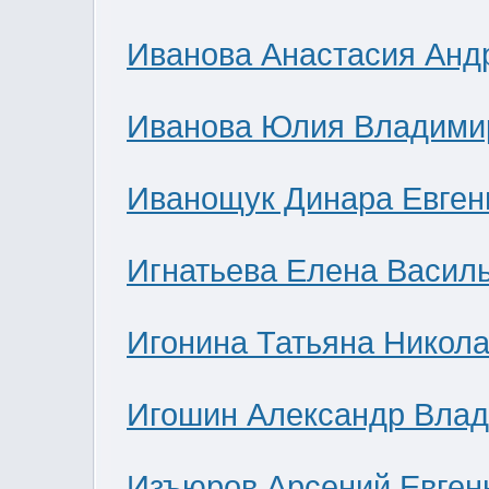
Иванова Анастасия Анд
Иванова Юлия Владими
Иванощук Динара Евген
Игнатьева Елена Васил
Игонина Татьяна Никол
Игошин Александр Вла
Изъюров Арсений Евген