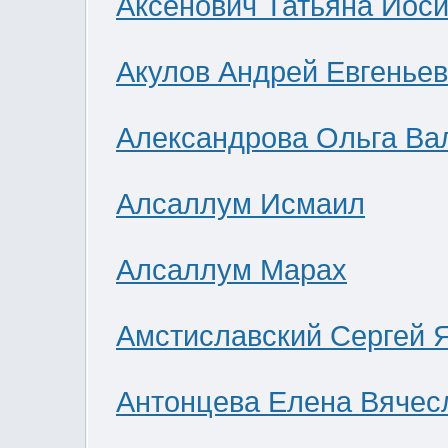
Аксенович Татьяна Иос
Акулов Андрей Евгенье
Александрова Ольга Ва
Алсаллум Исмаил
Алсаллум Марах
Амстиславский Сергей 
Антонцева Елена Вячес