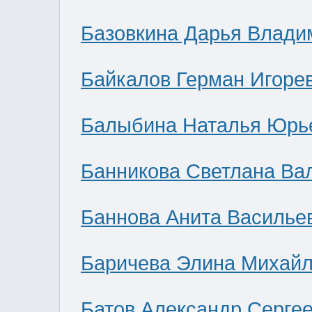
Базовкина Дарья Влади
Байкалов Герман Игоре
Балыбина Наталья Юрь
Банникова Светлана Ва
Баннова Анита Василье
Баричева Элина Михай
Батов Александр Серге