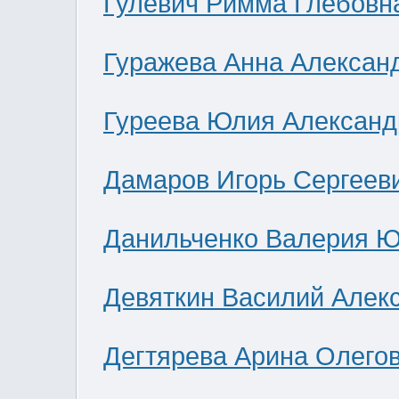
Гулевич Римма Глебовн
Гуражева Анна Алексан
Гуреева Юлия Александ
Дамаров Игорь Сергеев
Данильченко Валерия 
Девяткин Василий Алек
Дегтярева Арина Олего