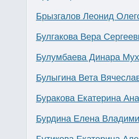
Брызгалов Леонид Олег
Булгакова Вера Сергеев
Булумбаева Динара Мух
Булыгина Вета Вячесла
Буракова Екатерина Ан
Бурдина Елена Владим