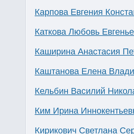
Карпова Евгения Конст
Каткова Любовь Евгень
Каширина Анастасия Пе
Каштанова Елена Влад
Кельбин Василий Никол
Ким Ирина Иннокентьев
Кирикович Светлана Се