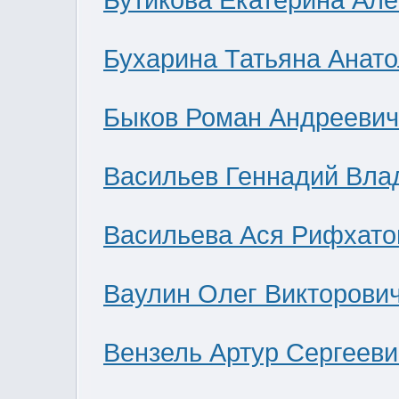
Бутикова Екатерина Ал
Бухарина Татьяна Анат
Быков Роман Андреевич
Васильев Геннадий Вла
Васильева Ася Рифхато
Ваулин Олег Викторови
Вензель Артур Сергееви