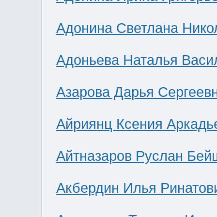
Адонина Светлана Нико
Адоньева Наталья Васи
Азарова Дарья Сергеев
Айриянц Ксения Аркадь
Айтназаров Руслан Бей
Акбердин Илья Ринатов