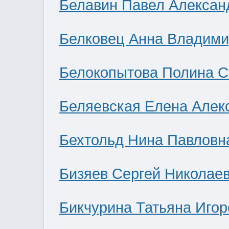
Белавин Павел Алексан
Белковец Анна Владими
Белокопытова Полина С
Беляевская Елена Алек
Бехтольд Нина Павловн
Бизяев Сергей Николае
Бикчурина Татьяна Игор