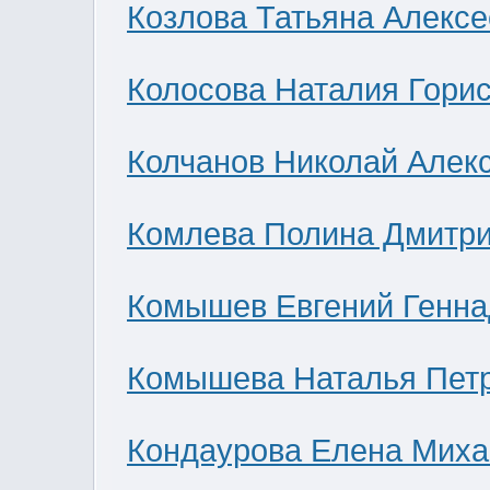
Козлова Татьяна Алекс
Колосова Наталия Гори
Колчанов Николай Алек
Комлева Полина Дмитр
Комышев Евгений Генна
Комышева Наталья Пет
Кондаурова Елена Мих