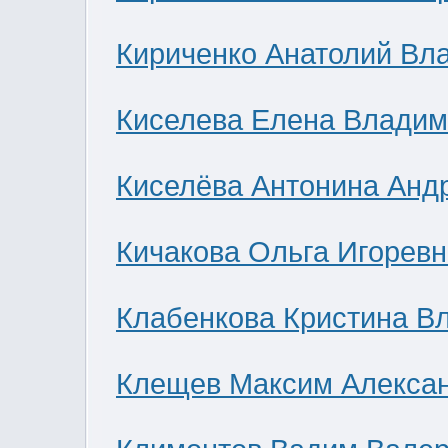
Кириченко Анатолий Вл
Киселева Елена Влади
Киселёва Антонина Анд
Кичакова Ольга Игоревн
Клабенкова Кристина В
Клещев Максим Алекса