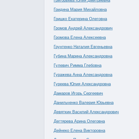
Григорьева Юлия Дмитриевна
Гридина Мария Михайловна
Гришко Екатерина Олеговна
Громов Андрей Александрович
Громова Елена Алексеевна
Грунтенко Наталия Евгеньевна
Губина Марина Александровна
Гулевич Римма Глебовна
Гуражева Анна Александровна
Гуреева Юлия Александровна
Дамаров Игорь Сергеевич
Данильченко Валерия Юрьевна
Девяткин Василий Александрович
Дегтярева Арина Олеговна
Дейнеко Елена Викторовна