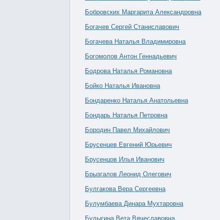
Бобровских Маргарита Александровна
Богачев Сергей Станиславович
Богачева Наталья Владимировна
Богомолов Антон Геннадьевич
Бодрова Наталья Романовна
Бойко Наталья Ивановна
Бондаренко Наталья Анатольевна
Бондарь Наталья Петровна
Бородин Павел Михайлович
Брусенцев Евгений Юрьевич
Брусенцов Илья Иванович
Брызгалов Леонид Олегович
Булгакова Вера Сергеевна
Булумбаева Динара Мухтаровна
Булыгина Вета Вячеславовна