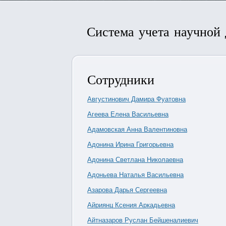
Система учета научной
Сотрудники
Августинович Дамира Фуатовна
Агеева Елена Васильевна
Адамовская Анна Валентиновна
Адонина Ирина Григорьевна
Адонина Светлана Николаевна
Адоньева Наталья Васильевна
Азарова Дарья Сергеевна
Айриянц Ксения Аркадьевна
Айтназаров Руслан Бейшеналиевич