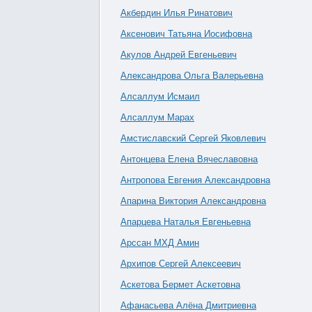
Акбердин Илья Ринатович
Аксенович Татьяна Иосифовна
Акулов Андрей Евгеньевич
Александрова Ольга Валерьевна
Алсаллум Исмаил
Алсаллум Марах
Амстиславский Сергей Яковлевич
Антонцева Елена Вячеславовна
Антропова Евгения Александровна
Апарина Виктория Александровна
Апарцева Наталья Евгеньевна
Арссан МХД Амин
Архипов Сергей Алексеевич
Аскетова Бермет Аскетовна
Афанасьева Алёна Дмитриевна