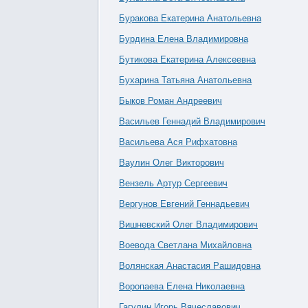
Буракова Екатерина Анатольевна
Бурдина Елена Владимировна
Бутикова Екатерина Алексеевна
Бухарина Татьяна Анатольевна
Быков Роман Андреевич
Васильев Геннадий Владимирович
Васильева Ася Рифхатовна
Ваулин Олег Викторович
Вензель Артур Сергеевич
Вергунов Евгений Геннадьевич
Вишневский Олег Владимирович
Воевода Светлана Михайловна
Волянская Анастасия Рашидовна
Воропаева Елена Николаевна
Гагулин Игорь Вячеславович