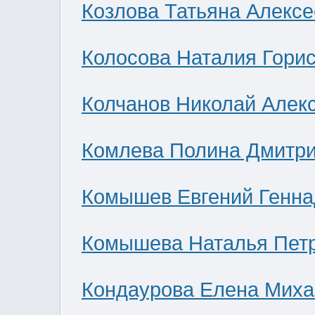
Козлова Татьяна Алекс
Колосова Наталия Гори
Колчанов Николай Алек
Комлева Полина Дмитр
Комышев Евгений Генна
Комышева Наталья Пет
Кондаурова Елена Мих