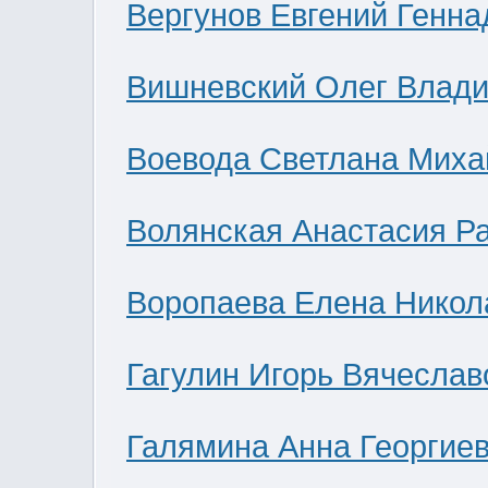
Вергунов Евгений Генна
Вишневский Олег Влад
Воевода Светлана Миха
Волянская Анастасия Р
Воропаева Елена Никол
Гагулин Игорь Вячеслав
Галямина Анна Георгие