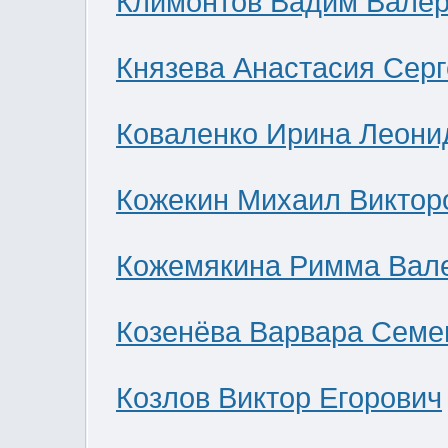
Климонтов Вадим Валер
Князева Анастасия Сер
Коваленко Ирина Леони
Кожекин Михаил Виктор
Кожемякина Римма Вал
Козенёва Варвара Семе
Козлов Виктор Егорович