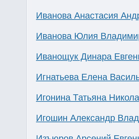
Иванова Анастасия Анд
Иванова Юлия Владими
Иванощук Динара Евген
Игнатьева Елена Васил
Игонина Татьяна Никол
Игошин Александр Вла
Изъюров Арсений Евген