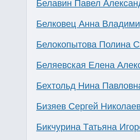
Белавин Павел Алексан
Белковец Анна Владими
Белокопытова Полина С
Беляевская Елена Алек
Бехтольд Нина Павловн
Бизяев Сергей Николае
Бикчурина Татьяна Игор