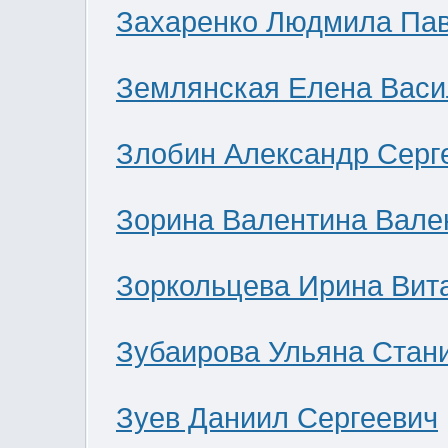
Захаренко Людмила Па
Землянская Елена Васи
Злобин Александр Серг
Зорина Валентина Вале
Зоркольцева Ирина Вит
Зубаирова Ульяна Стан
Зуев Даниил Сергеевич