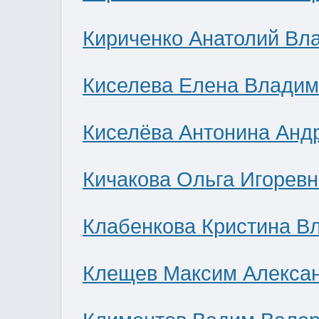
Кириченко Анатолий Вл
Киселева Елена Влади
Киселёва Антонина Анд
Кичакова Ольга Игоревн
Клабенкова Кристина В
Клещев Максим Алекса