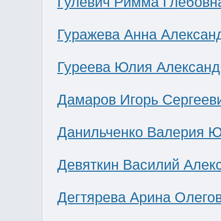
Гулевич Римма Глебовн
Гуражева Анна Алексан
Гуреева Юлия Александ
Дамаров Игорь Сергеев
Данильченко Валерия 
Девяткин Василий Алек
Дегтярева Арина Олего