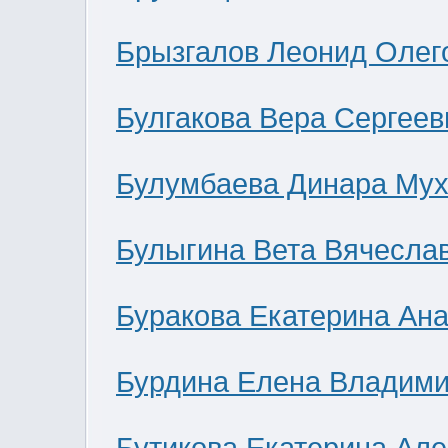
Брызгалов Леонид Олег
Булгакова Вера Сергеев
Булумбаева Динара Мух
Булыгина Вета Вячесла
Буракова Екатерина Ан
Бурдина Елена Владим