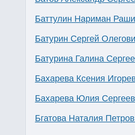
Баттулин Нариман Раши
Батурин Сергей Олегов
Батурина Галина Серге
Бахарева Ксения Игоре
Бахарева Юлия Сергее
Бгатова Наталия Петров