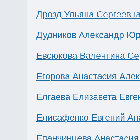
Дрозд Ульяна Сергеевн
Дудников Александр Юр
Евсюкова Валентина Се
Егорова Анастасия Але
Елгаева Елизавета Евге
Елисафенко Евгений Ан
Епанчинцева Анастасия