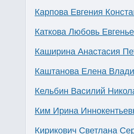
Карпова Евгения Конст
Каткова Любовь Евгень
Каширина Анастасия Пе
Каштанова Елена Влад
Кельбин Василий Никол
Ким Ирина Иннокентьев
Кирикович Светлана Се