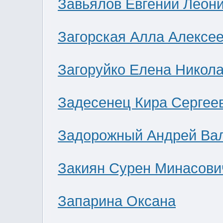
Завьялов Евгений Леон
Загорская Алла Алексе
Загоруйко Елена Никол
Задесенец Кира Сергее
Задорожный Андрей Ва
Закиян Сурен Минасови
Запарина Оксана