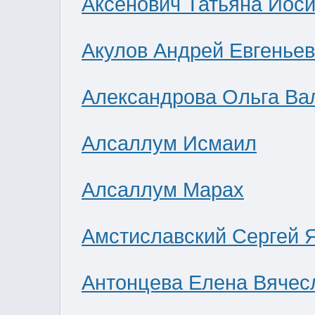
Аксенович Татьяна Иос
Акулов Андрей Евгенье
Александрова Ольга Ва
Алсаллум Исмаил
Алсаллум Марах
Амстиславский Сергей 
Антонцева Елена Вячес