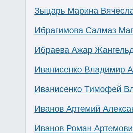
Зыцарь Марина Вячесл
Ибрагимова Салмаз Ма
Ибраева Ажар Жангель
Иванисенко Владимир А
Иванисенко Тимофей В
Иванов Артемий Алекса
Иванов Роман Артемови