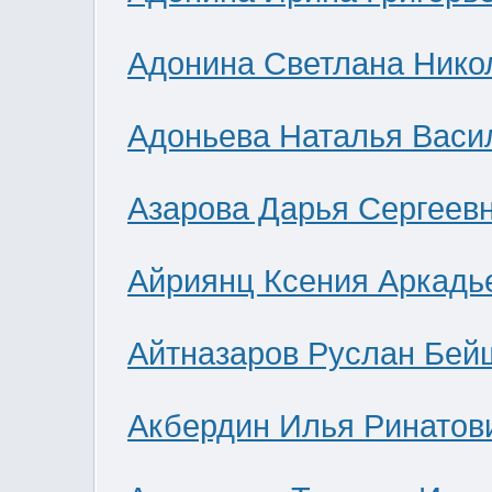
Адонина Светлана Нико
Адоньева Наталья Васи
Азарова Дарья Сергеев
Айриянц Ксения Аркадь
Айтназаров Руслан Бей
Акбердин Илья Ринатов