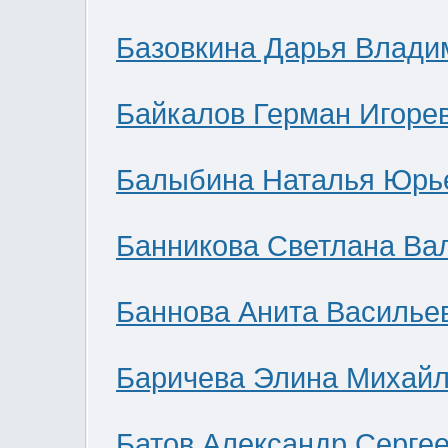
Базовкина Дарья Влади
Байкалов Герман Игоре
Балыбина Наталья Юрь
Банникова Светлана Ва
Баннова Анита Василье
Баричева Элина Михай
Батов Александр Серге