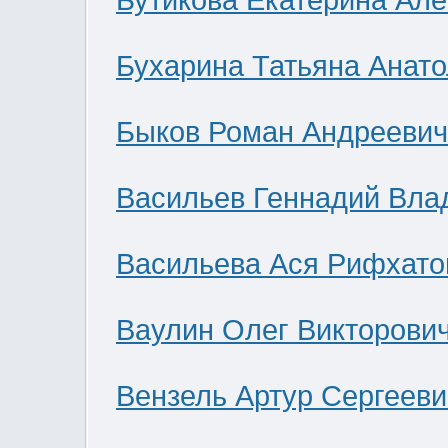
Бутикова Екатерина Ал
Бухарина Татьяна Анат
Быков Роман Андреевич
Васильев Геннадий Вла
Васильева Ася Рифхато
Ваулин Олег Викторови
Вензель Артур Сергееви