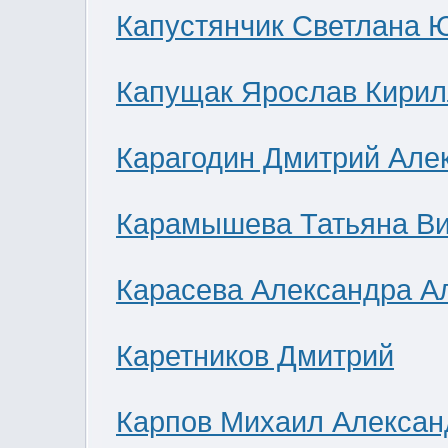
Капустянчик Светлана 
Капущак Ярослав Кирил
Карагодин Дмитрий Але
Карамышева Татьяна В
Карасева Александра А
Каретников Дмитрий
Карпов Михаил Алексан