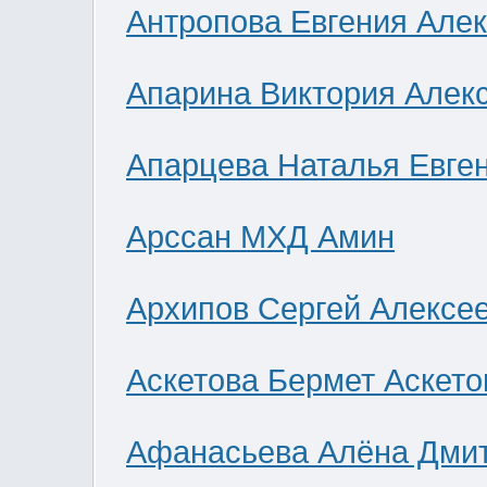
Антропова Евгения Але
Апарина Виктория Алек
Апарцева Наталья Евге
Арссан МХД Амин
Архипов Сергей Алексе
Аскетова Бермет Аскето
Афанасьева Алёна Дми