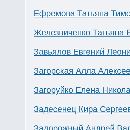
Ефремова Татьяна Тим
Железниченко Татьяна 
Завьялов Евгений Леон
Загорская Алла Алексе
Загоруйко Елена Никол
Задесенец Кира Сергее
Задорожный Андрей Ва