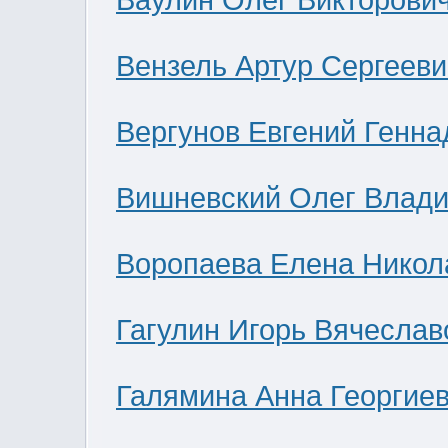
Ваулин Олег Викторови
Вензель Артур Сергееви
Вергунов Евгений Генна
Вишневский Олег Влад
Воропаева Елена Никол
Гагулин Игорь Вячеслав
Галямина Анна Георгие