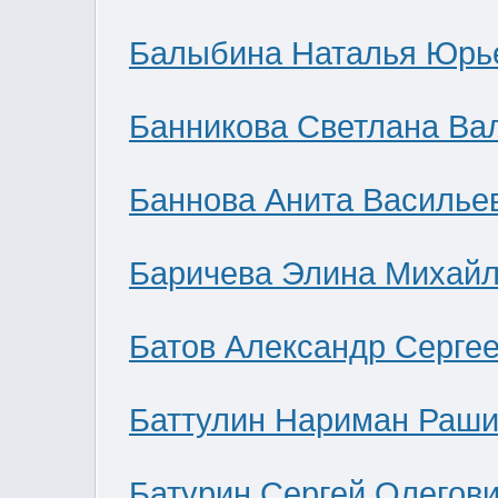
Балыбина Наталья Юрь
Банникова Светлана Ва
Баннова Анита Василье
Баричева Элина Михай
Батов Александр Серге
Баттулин Нариман Раши
Батурин Сергей Олегов