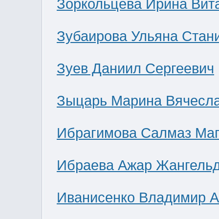
Зоркольцева Ирина Вит
Зубаирова Ульяна Стан
Зуев Даниил Сергеевич
Зыцарь Марина Вячесл
Ибрагимова Салмаз Ма
Ибраева Ажар Жангель
Иванисенко Владимир А