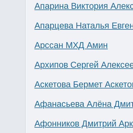
Апарина Виктория Алек
Апарцева Наталья Евге
Арссан МХД Амин
Архипов Сергей Алексе
Аскетова Бермет Аскето
Афанасьева Алёна Дми
Афонников Дмитрий Ар