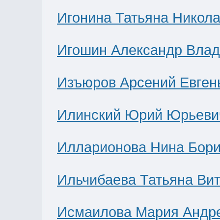
Игонина Татьяна Никол
Игошин Александр Вла
Изъюров Арсений Евген
Илинский Юрий Юрьеви
Илларионова Нина Бор
Ильчибаева Татьяна Ви
Исмаилова Мария Андр