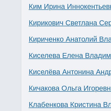
Ким Ирина Иннокентьев
Кирикович Светлана Се
Кириченко Анатолий Вл
Киселева Елена Влади
Киселёва Антонина Анд
Кичакова Ольга Игоревн
Клабенкова Кристина В