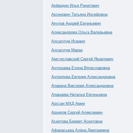
Акбердин Илья Ринатович
Аксенович Татьяна Иосифовна
Акулов Андрей Евгеньевич
Александрова Ольга Валерьевна
Алсаллум Исмаил
Алсаллум Марах
Амстиславский Сергей Яковлевич
Антонцева Елена Вячеславовна
Антропова Евгения Александровна
Апарина Виктория Александровна
Апарцева Наталья Евгеньевна
Арссан МХД Амин
Архипов Сергей Алексеевич
Аскетова Бермет Аскетовна
Афанасьева Алёна Дмитриевна