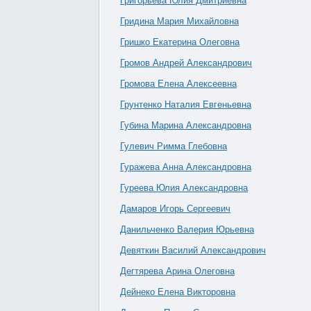
Григорьева Юлия Дмитриевна
Гридина Мария Михайловна
Гришко Екатерина Олеговна
Громов Андрей Александрович
Громова Елена Алексеевна
Грунтенко Наталия Евгеньевна
Губина Марина Александровна
Гулевич Римма Глебовна
Гуражева Анна Александровна
Гуреева Юлия Александровна
Дамаров Игорь Сергеевич
Данильченко Валерия Юрьевна
Девяткин Василий Александрович
Дегтярева Арина Олеговна
Дейнеко Елена Викторовна