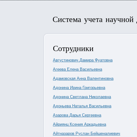
Система учета научной
Сотрудники
Августинович Дамира Фуатовна
Агеева Елена Васильевна
Адамовская Анна Валентиновна
Адонина Ирина Григорьевна
Адонина Светлана Николаевна
Адоньева Наталья Васильевна
Азарова Дарья Сергеевна
Айриянц Ксения Аркадьевна
Айтназаров Руслан Бейшеналиевич