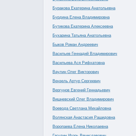
Буракова Екатерина Анатольевна
Бурдина Елена Владимировна
Бутикова Екатерина Алексеевна
Бухарина Татьяна Анатольевна
Быков Роман Андреевич
Васильев Геннадий Владимирович
Васильева Ася Рифхатовна
Ваулин Олег Викторович
Вензель Артур Сергеевич
Вергунов Евгений Геннадьевич
Вишневский Олег Владимирович
Воевода Светлана Михайловна
Волянская Анастасия Рашидовна
Воропаева Елена Николаевна
Гагулин Игорь Вячеславович