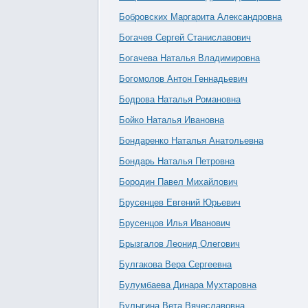
Бобровских Маргарита Александровна
Богачев Сергей Станиславович
Богачева Наталья Владимировна
Богомолов Антон Геннадьевич
Бодрова Наталья Романовна
Бойко Наталья Ивановна
Бондаренко Наталья Анатольевна
Бондарь Наталья Петровна
Бородин Павел Михайлович
Брусенцев Евгений Юрьевич
Брусенцов Илья Иванович
Брызгалов Леонид Олегович
Булгакова Вера Сергеевна
Булумбаева Динара Мухтаровна
Булыгина Вета Вячеславовна