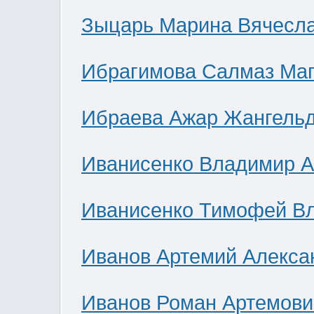
Зыцарь Марина Вячесл
Ибрагимова Салмаз Ма
Ибраева Ажар Жангель
Иванисенко Владимир А
Иванисенко Тимофей В
Иванов Артемий Алекса
Иванов Роман Артемови