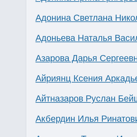
Адонина Светлана Нико
Адоньева Наталья Васи
Азарова Дарья Сергеев
Айриянц Ксения Аркадь
Айтназаров Руслан Бей
Акбердин Илья Ринатов