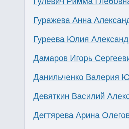
Гулевич Римма Глебовн
Гуражева Анна Алексан
Гуреева Юлия Александ
Дамаров Игорь Сергеев
Данильченко Валерия 
Девяткин Василий Алек
Дегтярева Арина Олего