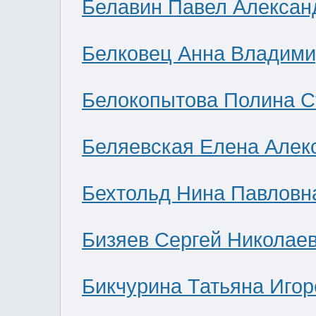
Белавин Павел Алексан
Белковец Анна Владими
Белокопытова Полина С
Беляевская Елена Алек
Бехтольд Нина Павловн
Бизяев Сергей Николае
Бикчурина Татьяна Игор