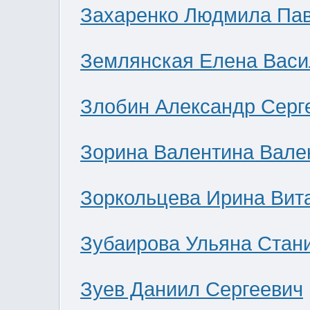
Захаренко Людмила Па
Землянская Елена Васи
Злобин Александр Серг
Зорина Валентина Вале
Зоркольцева Ирина Вит
Зубаирова Ульяна Стан
Зуев Даниил Сергеевич