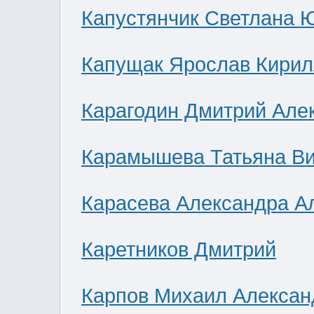
Капустянчик Светлана 
Капущак Ярослав Кирил
Карагодин Дмитрий Але
Карамышева Татьяна В
Карасева Александра А
Каретников Дмитрий
Карпов Михаил Алексан