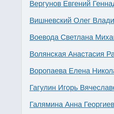
Вергунов Евгений Генна
Вишневский Олег Влад
Воевода Светлана Миха
Волянская Анастасия Р
Воропаева Елена Никол
Гагулин Игорь Вячеслав
Галямина Анна Георгие