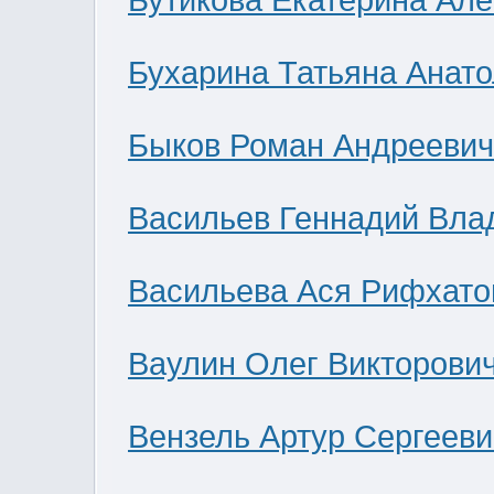
Бутикова Екатерина Ал
Бухарина Татьяна Анат
Быков Роман Андреевич
Васильев Геннадий Вла
Васильева Ася Рифхато
Ваулин Олег Викторови
Вензель Артур Сергееви