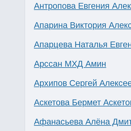
Антропова Евгения Але
Апарина Виктория Алек
Апарцева Наталья Евге
Арссан МХД Амин
Архипов Сергей Алексе
Аскетова Бермет Аскето
Афанасьева Алёна Дми