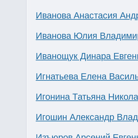
Иванова Анастасия Анд
Иванова Юлия Владими
Иванощук Динара Евген
Игнатьева Елена Васил
Игонина Татьяна Никол
Игошин Александр Вла
Изъюров Арсений Евген