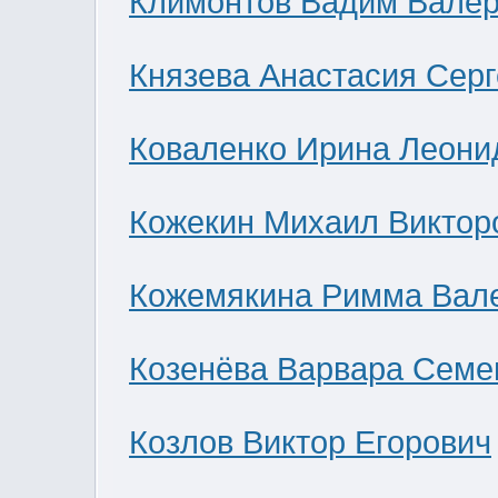
Климонтов Вадим Валер
Князева Анастасия Сер
Коваленко Ирина Леони
Кожекин Михаил Виктор
Кожемякина Римма Вал
Козенёва Варвара Семе
Козлов Виктор Егорович