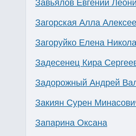
Завьялов Евгений Леон
Загорская Алла Алексе
Загоруйко Елена Никол
Задесенец Кира Сергее
Задорожный Андрей Ва
Закиян Сурен Минасови
Запарина Оксана