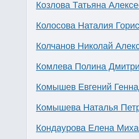
Козлова Татьяна Алекс
Колосова Наталия Гори
Колчанов Николай Алек
Комлева Полина Дмитр
Комышев Евгений Генна
Комышева Наталья Пет
Кондаурова Елена Мих