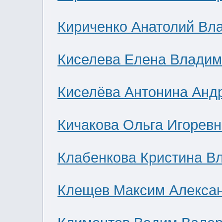
Кириченко Анатолий Вл
Киселева Елена Влади
Киселёва Антонина Анд
Кичакова Ольга Игоревн
Клабенкова Кристина В
Клещев Максим Алекса