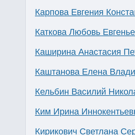
Карпова Евгения Конст
Каткова Любовь Евгень
Каширина Анастасия Пе
Каштанова Елена Влад
Кельбин Василий Никол
Ким Ирина Иннокентьев
Кирикович Светлана Се