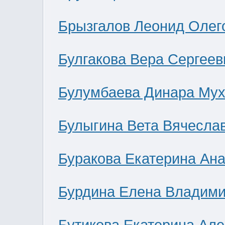
Брызгалов Леонид Олег
Булгакова Вера Сергеев
Булумбаева Динара Мух
Булыгина Вета Вячесла
Буракова Екатерина Ан
Бурдина Елена Владим