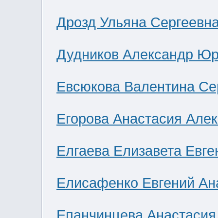
Дрозд Ульяна Сергеевн
Дудников Александр Юр
Евсюкова Валентина Се
Егорова Анастасия Але
Елгаева Елизавета Евге
Елисафенко Евгений Ан
Епанчинцева Анастасия