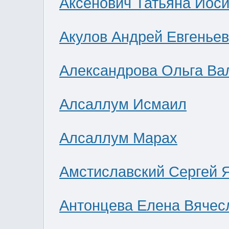
Аксенович Татьяна Иос
Акулов Андрей Евгенье
Александрова Ольга Ва
Алсаллум Исмаил
Алсаллум Марах
Амстиславский Сергей 
Антонцева Елена Вячес