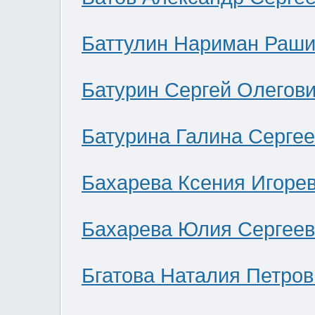
Баттулин Нариман Раши
Батурин Сергей Олегов
Батурина Галина Серге
Бахарева Ксения Игоре
Бахарева Юлия Сергее
Бгатова Наталия Петров