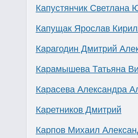
Капустянчик Светлана 
Капущак Ярослав Кирил
Карагодин Дмитрий Але
Карамышева Татьяна В
Карасева Александра А
Каретников Дмитрий
Карпов Михаил Алексан