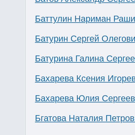
Баттулин Нариман Раши
Батурин Сергей Олегов
Батурина Галина Серге
Бахарева Ксения Игоре
Бахарева Юлия Сергее
Бгатова Наталия Петров