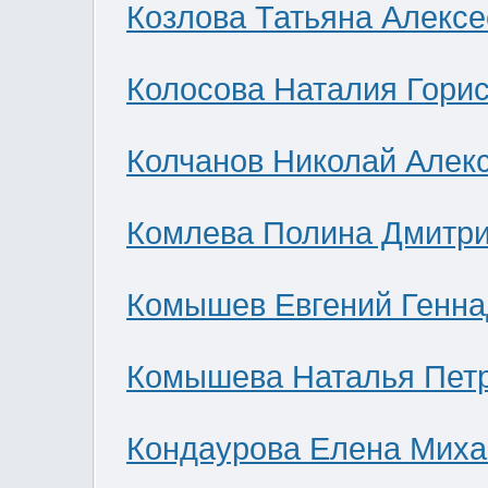
Козлова Татьяна Алекс
Колосова Наталия Гори
Колчанов Николай Алек
Комлева Полина Дмитр
Комышев Евгений Генна
Комышева Наталья Пет
Кондаурова Елена Мих