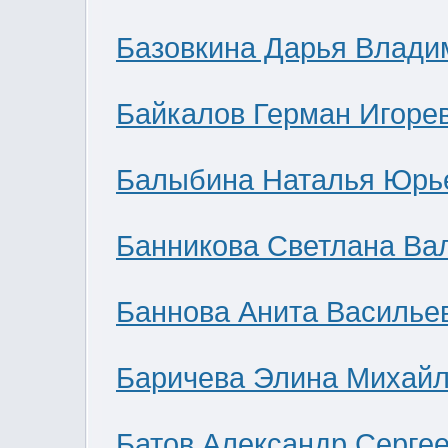
Базовкина Дарья Влади
Байкалов Герман Игоре
Балыбина Наталья Юрь
Банникова Светлана Ва
Баннова Анита Василье
Баричева Элина Михай
Батов Александр Серге