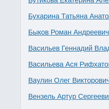
Бутикова Екатерина Ал
Бухарина Татьяна Анат
Быков Роман Андреевич
Васильев Геннадий Вла
Васильева Ася Рифхато
Ваулин Олег Викторови
Вензель Артур Сергееви