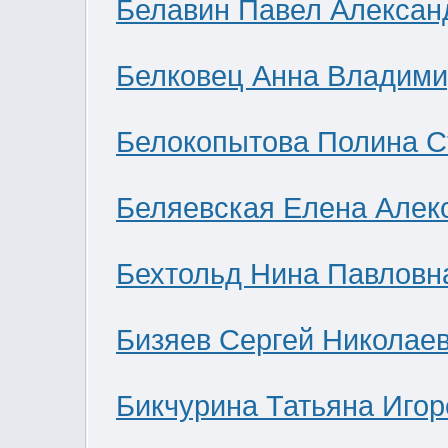
Белавин Павел Алексан
Белковец Анна Владими
Белокопытова Полина С
Беляевская Елена Алек
Бехтольд Нина Павловн
Бизяев Сергей Николае
Бикчурина Татьяна Игор