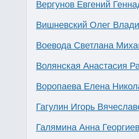
Вергунов Евгений Генна
Вишневский Олег Влад
Воевода Светлана Миха
Волянская Анастасия Р
Воропаева Елена Никол
Гагулин Игорь Вячеслав
Галямина Анна Георгие