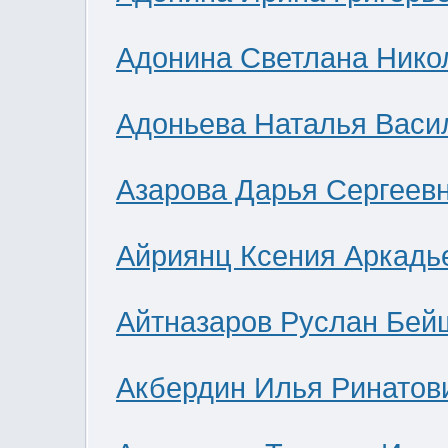
Адонина Светлана Нико
Адоньева Наталья Васи
Азарова Дарья Сергеев
Айриянц Ксения Аркадь
Айтназаров Руслан Бей
Акбердин Илья Ринатов