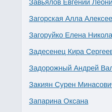
Завьялов Евгений Леон
Загорская Алла Алексе
Загоруйко Елена Никол
Задесенец Кира Сергее
Задорожный Андрей Ва
Закиян Сурен Минасови
Запарина Оксана