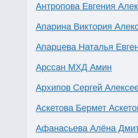
Антропова Евгения Але
Апарина Виктория Алек
Апарцева Наталья Евге
Арссан МХД Амин
Архипов Сергей Алексе
Аскетова Бермет Аскето
Афанасьева Алёна Дми