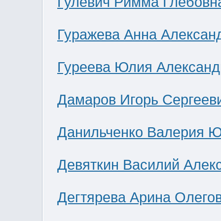
Гулевич Римма Глебовн
Гуражева Анна Алексан
Гуреева Юлия Александ
Дамаров Игорь Сергеев
Данильченко Валерия 
Девяткин Василий Алек
Дегтярева Арина Олего