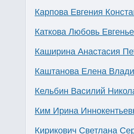
Карпова Евгения Конст
Каткова Любовь Евгень
Каширина Анастасия Пе
Каштанова Елена Влад
Кельбин Василий Никол
Ким Ирина Иннокентьев
Кирикович Светлана Се