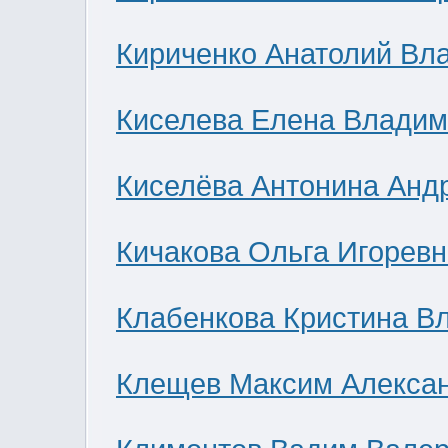
Кириченко Анатолий Вл
Киселева Елена Влади
Киселёва Антонина Анд
Кичакова Ольга Игоревн
Клабенкова Кристина В
Клещев Максим Алекса