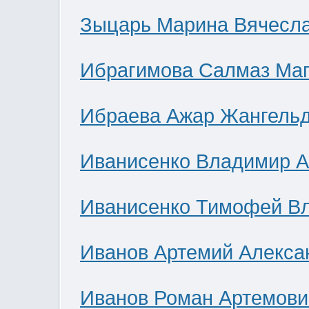
Зыцарь Марина Вячесл
Ибрагимова Салмаз Ма
Ибраева Ажар Жангель
Иванисенко Владимир А
Иванисенко Тимофей В
Иванов Артемий Алекса
Иванов Роман Артемови