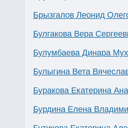
Брызгалов Леонид Олег
Булгакова Вера Сергеев
Булумбаева Динара Мух
Булыгина Вета Вячесла
Буракова Екатерина Ан
Бурдина Елена Владим