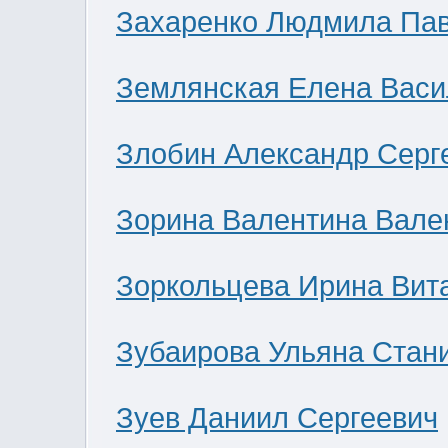
Захаренко Людмила Па
Землянская Елена Васи
Злобин Александр Серг
Зорина Валентина Вале
Зоркольцева Ирина Вит
Зубаирова Ульяна Стан
Зуев Даниил Сергеевич