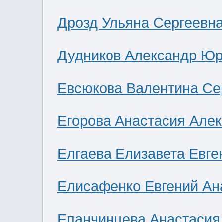
Дрозд Ульяна Сергеевн
Дудников Александр Юр
Евсюкова Валентина Се
Егорова Анастасия Але
Елгаева Елизавета Евге
Елисафенко Евгений Ан
Епанчинцева Анастасия