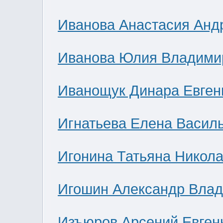
Иванова Анастасия Анд
Иванова Юлия Владими
Иванощук Динара Евген
Игнатьева Елена Васил
Игонина Татьяна Никол
Игошин Александр Вла
Изъюров Арсений Евген