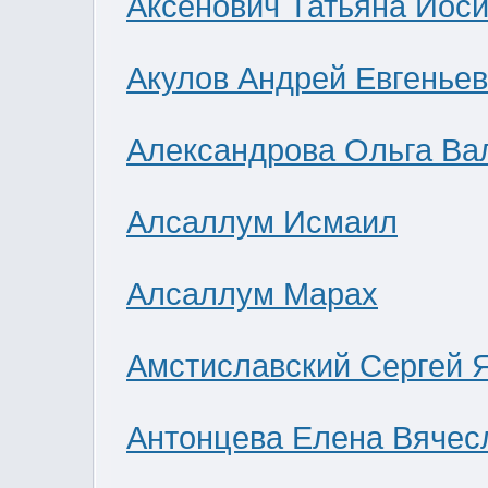
Аксенович Татьяна Иос
Акулов Андрей Евгенье
Александрова Ольга Ва
Алсаллум Исмаил
Алсаллум Марах
Амстиславский Сергей 
Антонцева Елена Вячес