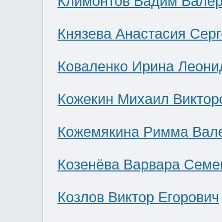
Климонтов Вадим Валер
Князева Анастасия Сер
Коваленко Ирина Леони
Кожекин Михаил Виктор
Кожемякина Римма Вал
Козенёва Варвара Семе
Козлов Виктор Егорович