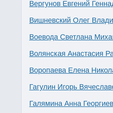
Вергунов Евгений Генна
Вишневский Олег Влад
Воевода Светлана Миха
Волянская Анастасия Р
Воропаева Елена Никол
Гагулин Игорь Вячеслав
Галямина Анна Георгие