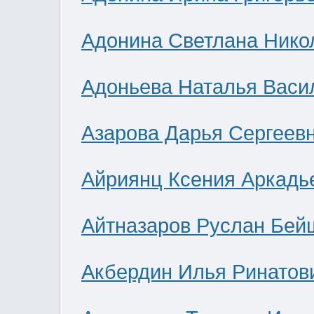
Адонина Светлана Нико
Адоньева Наталья Васи
Азарова Дарья Сергеев
Айриянц Ксения Аркадь
Айтназаров Руслан Бей
Акбердин Илья Ринатов