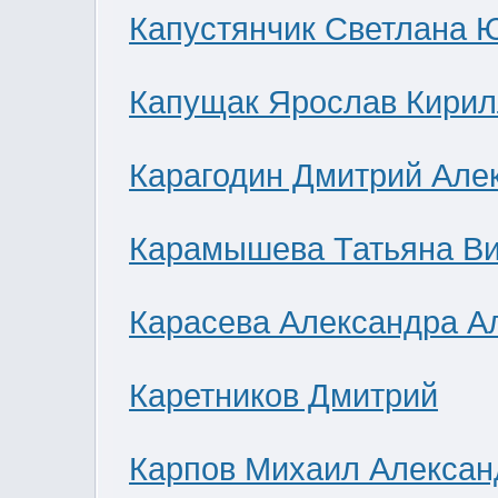
Капустянчик Светлана 
Капущак Ярослав Кирил
Карагодин Дмитрий Але
Карамышева Татьяна В
Карасева Александра А
Каретников Дмитрий
Карпов Михаил Алексан