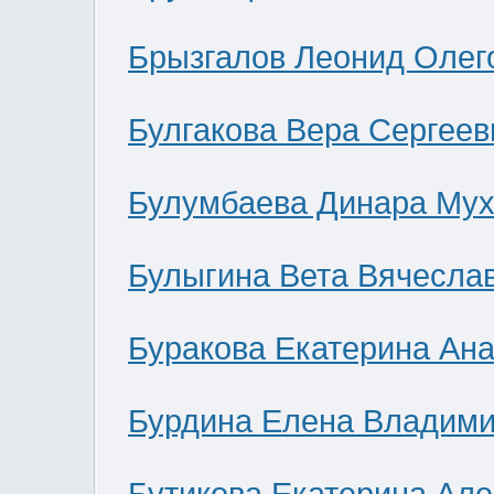
Брызгалов Леонид Олег
Булгакова Вера Сергеев
Булумбаева Динара Мух
Булыгина Вета Вячесла
Буракова Екатерина Ан
Бурдина Елена Владим