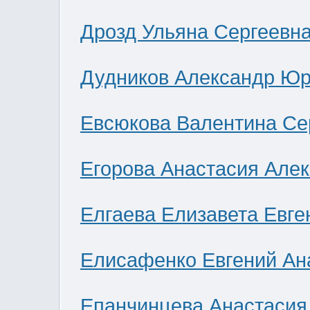
Дрозд Ульяна Сергеевн
Дудников Александр Юр
Евсюкова Валентина Се
Егорова Анастасия Але
Елгаева Елизавета Евге
Елисафенко Евгений Ан
Епанчинцева Анастасия