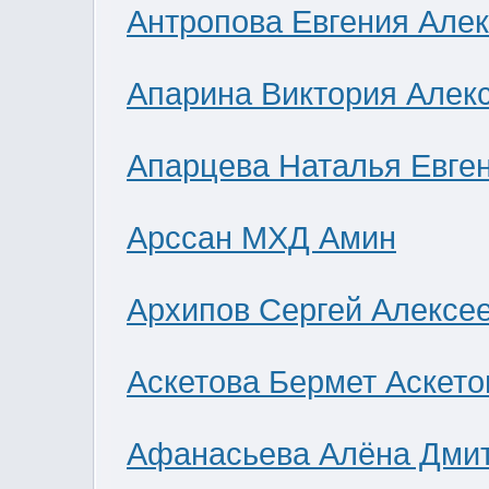
Антропова Евгения Але
Апарина Виктория Алек
Апарцева Наталья Евге
Арссан МХД Амин
Архипов Сергей Алексе
Аскетова Бермет Аскето
Афанасьева Алёна Дми