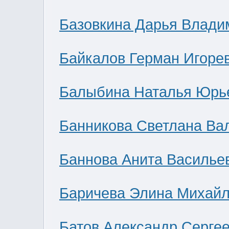
Базовкина Дарья Влади
Байкалов Герман Игоре
Балыбина Наталья Юрь
Банникова Светлана Ва
Баннова Анита Василье
Баричева Элина Михай
Батов Александр Серге