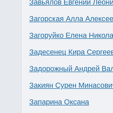
Завьялов Евгений Леон
Загорская Алла Алексе
Загоруйко Елена Никол
Задесенец Кира Сергее
Задорожный Андрей Ва
Закиян Сурен Минасови
Запарина Оксана