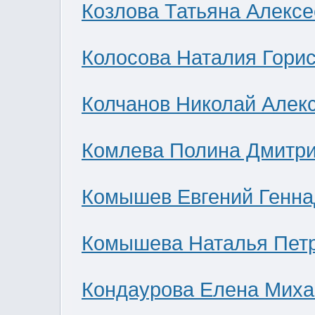
Козлова Татьяна Алекс
Колосова Наталия Гори
Колчанов Николай Алек
Комлева Полина Дмитр
Комышев Евгений Генна
Комышева Наталья Пет
Кондаурова Елена Мих