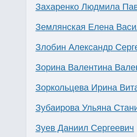
Захаренко Людмила Па
Землянская Елена Васи
Злобин Александр Серг
Зорина Валентина Вале
Зоркольцева Ирина Вит
Зубаирова Ульяна Стан
Зуев Даниил Сергеевич