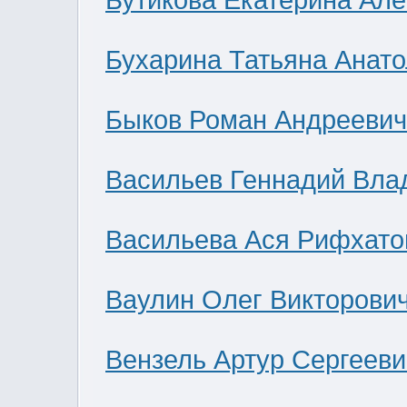
Бутикова Екатерина Ал
Бухарина Татьяна Анат
Быков Роман Андреевич
Васильев Геннадий Вла
Васильева Ася Рифхато
Ваулин Олег Викторови
Вензель Артур Сергееви