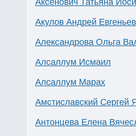
Аксенович Татьяна Иос
Акулов Андрей Евгенье
Александрова Ольга Ва
Алсаллум Исмаил
Алсаллум Марах
Амстиславский Сергей 
Антонцева Елена Вячес