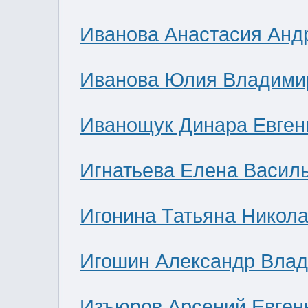
Иванова Анастасия Анд
Иванова Юлия Владими
Иванощук Динара Евген
Игнатьева Елена Васил
Игонина Татьяна Никол
Игошин Александр Вла
Изъюров Арсений Евген