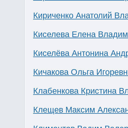
Кириченко Анатолий Вл
Киселева Елена Влади
Киселёва Антонина Анд
Кичакова Ольга Игоревн
Клабенкова Кристина В
Клещев Максим Алекса