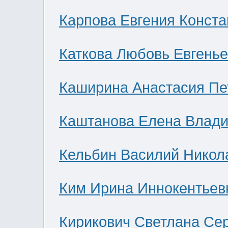
Карпова Евгения Конст
Каткова Любовь Евгень
Каширина Анастасия Пе
Каштанова Елена Влад
Кельбин Василий Никол
Ким Ирина Иннокентьев
Кирикович Светлана Се