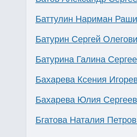
Баттулин Нариман Раши
Батурин Сергей Олегов
Батурина Галина Серге
Бахарева Ксения Игоре
Бахарева Юлия Сергее
Бгатова Наталия Петров