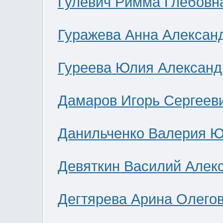
Гулевич Римма Глебовн
Гуражева Анна Алексан
Гуреева Юлия Александ
Дамаров Игорь Сергеев
Данильченко Валерия 
Девяткин Василий Алек
Дегтярева Арина Олего