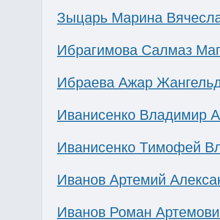
Зыцарь Марина Вячесл
Ибрагимова Салмаз Ма
Ибраева Ажар Жангель
Иванисенко Владимир А
Иванисенко Тимофей В
Иванов Артемий Алекса
Иванов Роман Артемови