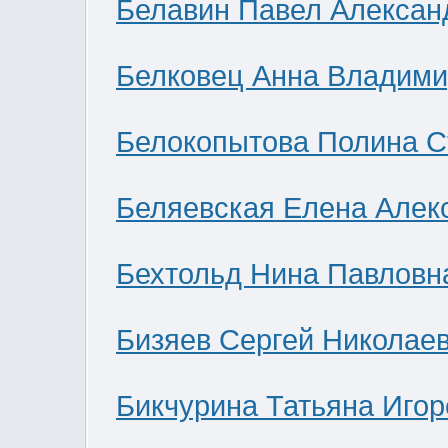
Белавин Павел Алексан
Белковец Анна Владими
Белокопытова Полина С
Беляевская Елена Алек
Бехтольд Нина Павловн
Бизяев Сергей Николае
Бикчурина Татьяна Игор