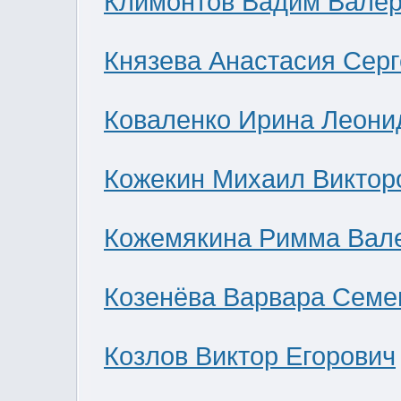
Климонтов Вадим Валер
Князева Анастасия Сер
Коваленко Ирина Леони
Кожекин Михаил Виктор
Кожемякина Римма Вал
Козенёва Варвара Семе
Козлов Виктор Егорович