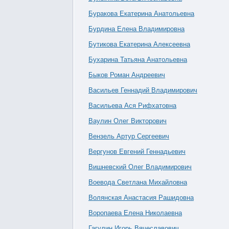
Буракова Екатерина Анатольевна
Бурдина Елена Владимировна
Бутикова Екатерина Алексеевна
Бухарина Татьяна Анатольевна
Быков Роман Андреевич
Васильев Геннадий Владимирович
Васильева Ася Рифхатовна
Ваулин Олег Викторович
Вензель Артур Сергеевич
Вергунов Евгений Геннадьевич
Вишневский Олег Владимирович
Воевода Светлана Михайловна
Волянская Анастасия Рашидовна
Воропаева Елена Николаевна
Гагулин Игорь Вячеславович