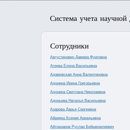
Система учета научной
Сотрудники
Августинович Дамира Фуатовна
Агеева Елена Васильевна
Адамовская Анна Валентиновна
Адонина Ирина Григорьевна
Адонина Светлана Николаевна
Адоньева Наталья Васильевна
Азарова Дарья Сергеевна
Айриянц Ксения Аркадьевна
Айтназаров Руслан Бейшеналиевич