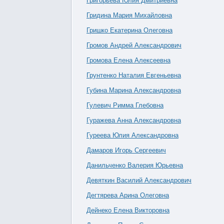
Григорьева Юлия Дмитриевна
Гридина Мария Михайловна
Гришко Екатерина Олеговна
Громов Андрей Александрович
Громова Елена Алексеевна
Грунтенко Наталия Евгеньевна
Губина Марина Александровна
Гулевич Римма Глебовна
Гуражева Анна Александровна
Гуреева Юлия Александровна
Дамаров Игорь Сергеевич
Данильченко Валерия Юрьевна
Девяткин Василий Александрович
Дегтярева Арина Олеговна
Дейнеко Елена Викторовна