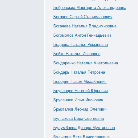
Бобровских Маргарита Александровна
Богачев Сергей Станиславович
Богачева Наталья Владимировна
Богомолов Антон Геннадьевич
Бодрова Наталья Романовна
Бойко Наталья Ивановна
Бондаренко Наталья Анатольевна
Бондарь Наталья Петровна
Бородин Павел Михайлович
Брусенцев Евгений Юрьевич
Брусенцов Илья Иванович
Брызгалов Леонид Олегович
Булгакова Вера Сергеевна
Булумбаева Динара Мухтаровна
Булыгина Вета Вячеславовна