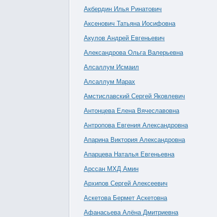
Акбердин Илья Ринатович
Аксенович Татьяна Иосифовна
Акулов Андрей Евгеньевич
Александрова Ольга Валерьевна
Алсаллум Исмаил
Алсаллум Марах
Амстиславский Сергей Яковлевич
Антонцева Елена Вячеславовна
Антропова Евгения Александровна
Апарина Виктория Александровна
Апарцева Наталья Евгеньевна
Арссан МХД Амин
Архипов Сергей Алексеевич
Аскетова Бермет Аскетовна
Афанасьева Алёна Дмитриевна