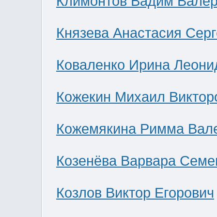
Климонтов Вадим Валер
Князева Анастасия Сер
Коваленко Ирина Леони
Кожекин Михаил Виктор
Кожемякина Римма Вал
Козенёва Варвара Семе
Козлов Виктор Егорович