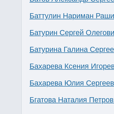
Баттулин Нариман Раши
Батурин Сергей Олегов
Батурина Галина Серге
Бахарева Ксения Игоре
Бахарева Юлия Сергее
Бгатова Наталия Петров