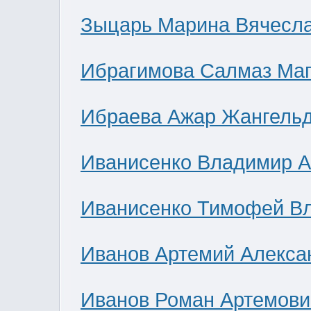
Зыцарь Марина Вячесл
Ибрагимова Салмаз Ма
Ибраева Ажар Жангель
Иванисенко Владимир А
Иванисенко Тимофей В
Иванов Артемий Алекса
Иванов Роман Артемови