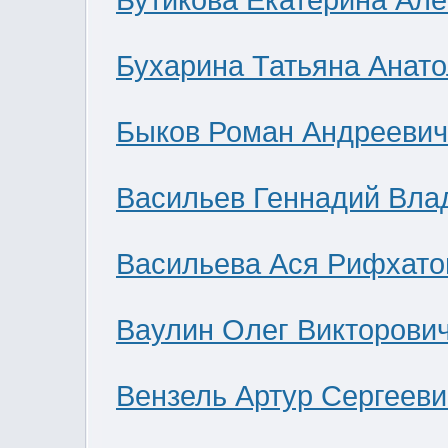
Бутикова Екатерина Ал
Бухарина Татьяна Анат
Быков Роман Андреевич
Васильев Геннадий Вла
Васильева Ася Рифхато
Ваулин Олег Викторови
Вензель Артур Сергееви