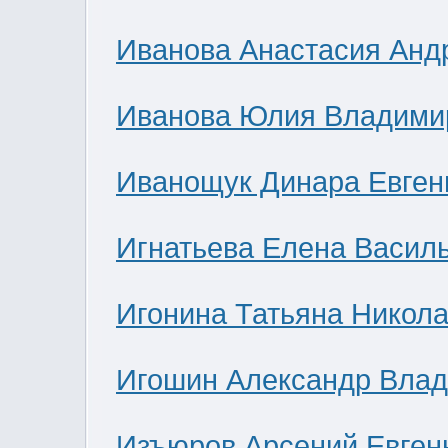
Иванова Анастасия Анд
Иванова Юлия Владими
Иванощук Динара Евген
Игнатьева Елена Васил
Игонина Татьяна Никол
Игошин Александр Вла
Изъюров Арсений Евген