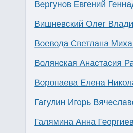
Вергунов Евгений Генна
Вишневский Олег Влад
Воевода Светлана Миха
Волянская Анастасия Р
Воропаева Елена Никол
Гагулин Игорь Вячеслав
Галямина Анна Георгие