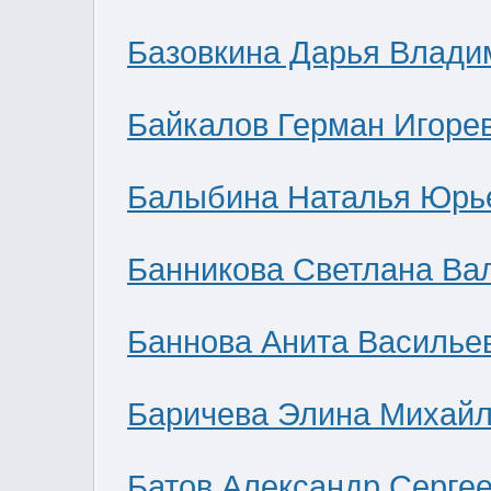
Базовкина Дарья Влади
Байкалов Герман Игоре
Балыбина Наталья Юрь
Банникова Светлана Ва
Баннова Анита Василье
Баричева Элина Михай
Батов Александр Серге