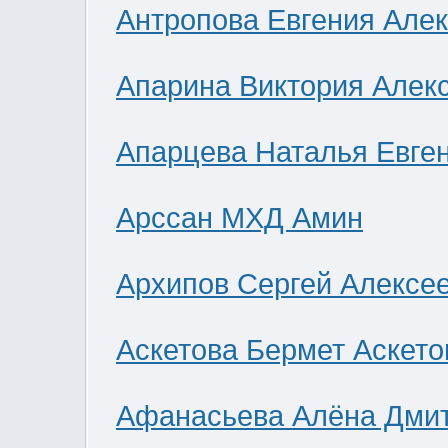
Антропова Евгения Але
Апарина Виктория Алек
Апарцева Наталья Евге
Арссан МХД Амин
Архипов Сергей Алексе
Аскетова Бермет Аскето
Афанасьева Алёна Дми