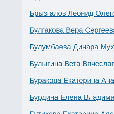
Брызгалов Леонид Олег
Булгакова Вера Сергеев
Булумбаева Динара Мух
Булыгина Вета Вячесла
Буракова Екатерина Ан
Бурдина Елена Владим