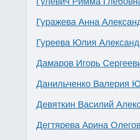
Гулевич Римма Глебовн
Гуражева Анна Алексан
Гуреева Юлия Александ
Дамаров Игорь Сергеев
Данильченко Валерия 
Девяткин Василий Алек
Дегтярева Арина Олего