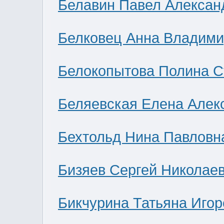
Белавин Павел Алексан
Белковец Анна Владими
Белокопытова Полина С
Беляевская Елена Алек
Бехтольд Нина Павловн
Бизяев Сергей Николае
Бикчурина Татьяна Игор