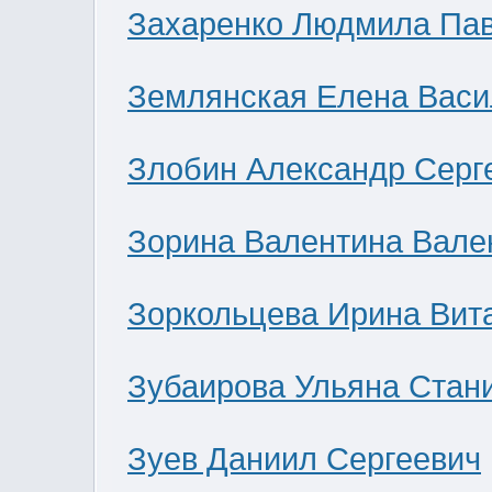
Захаренко Людмила Па
Землянская Елена Васи
Злобин Александр Серг
Зорина Валентина Вале
Зоркольцева Ирина Вит
Зубаирова Ульяна Стан
Зуев Даниил Сергеевич