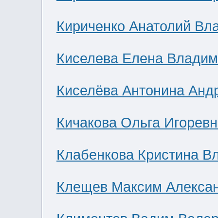
Кириченко Анатолий Вл
Киселева Елена Влади
Киселёва Антонина Анд
Кичакова Ольга Игоревн
Клабенкова Кристина В
Клещев Максим Алекса