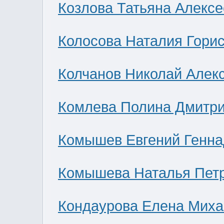
Козлова Татьяна Алекс
Колосова Наталия Гори
Колчанов Николай Алек
Комлева Полина Дмитр
Комышев Евгений Генна
Комышева Наталья Пет
Кондаурова Елена Мих