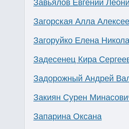
Завьялов Евгений Леон
Загорская Алла Алексе
Загоруйко Елена Никол
Задесенец Кира Сергее
Задорожный Андрей Ва
Закиян Сурен Минасови
Запарина Оксана