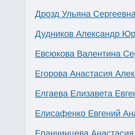
Дрозд Ульяна Сергеевн
Дудников Александр Юр
Евсюкова Валентина Се
Егорова Анастасия Але
Елгаева Елизавета Евге
Елисафенко Евгений Ан
Епанчинцева Анастасия