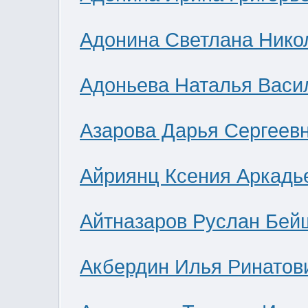
Адонина Светлана Нико
Адоньева Наталья Васи
Азарова Дарья Сергеев
Айриянц Ксения Аркадь
Айтназаров Руслан Бей
Акбердин Илья Ринатов