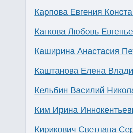
Карпова Евгения Конст
Каткова Любовь Евгень
Каширина Анастасия Пе
Каштанова Елена Влад
Кельбин Василий Никол
Ким Ирина Иннокентьев
Кирикович Светлана Се