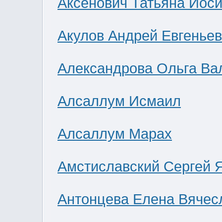
Аксенович Татьяна Иос
Акулов Андрей Евгенье
Александрова Ольга Ва
Алсаллум Исмаил
Алсаллум Марах
Амстиславский Сергей 
Антонцева Елена Вячес