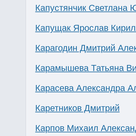
Капустянчик Светлана 
Капущак Ярослав Кирил
Карагодин Дмитрий Але
Карамышева Татьяна В
Карасева Александра А
Каретников Дмитрий
Карпов Михаил Алексан