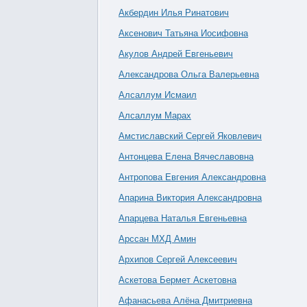
Акбердин Илья Ринатович
Аксенович Татьяна Иосифовна
Акулов Андрей Евгеньевич
Александрова Ольга Валерьевна
Алсаллум Исмаил
Алсаллум Марах
Амстиславский Сергей Яковлевич
Антонцева Елена Вячеславовна
Антропова Евгения Александровна
Апарина Виктория Александровна
Апарцева Наталья Евгеньевна
Арссан МХД Амин
Архипов Сергей Алексеевич
Аскетова Бермет Аскетовна
Афанасьева Алёна Дмитриевна