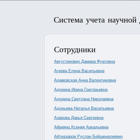
Система учета научной
Сотрудники
Августинович Дамира Фуатовна
Агеева Елена Васильевна
Адамовская Анна Валентиновна
Адонина Ирина Григорьевна
Адонина Светлана Николаевна
Адоньева Наталья Васильевна
Азарова Дарья Сергеевна
Айриянц Ксения Аркадьевна
Айтназаров Руслан Бейшеналиевич