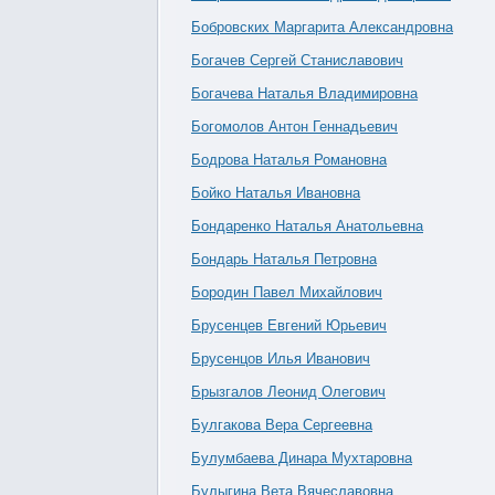
Бобровских Маргарита Александровна
Богачев Сергей Станиславович
Богачева Наталья Владимировна
Богомолов Антон Геннадьевич
Бодрова Наталья Романовна
Бойко Наталья Ивановна
Бондаренко Наталья Анатольевна
Бондарь Наталья Петровна
Бородин Павел Михайлович
Брусенцев Евгений Юрьевич
Брусенцов Илья Иванович
Брызгалов Леонид Олегович
Булгакова Вера Сергеевна
Булумбаева Динара Мухтаровна
Булыгина Вета Вячеславовна