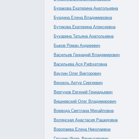
Буракова Екатерина Анатольевна
Бурдина Елена Владимировна
Бутикова Екатерина Алексеевна
Бухарина Татьяна Анатольевна
Быков Роман Андреевич
Васильев Геннадий Владимирович
Васильева Ася Рифхатовна
Ваулин Олег Викторович
Вензель Артур Сергеевич
Вергунов Евгений Геннадьевич
Вишневский Олег Владимирович
Воевода Светлана Михайловна
Волянская Анастасия Рашидовна
Воропаева Елена Николаевна
Гагулин Игорь Вячеславович