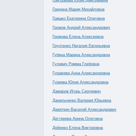
Григорьева Юлия Дмитриевна
Гридина Мария Михайловна
Гришко Екатерина Олеговна
Громов Андрей Александрович
Громова Елена Алексеевна
Грунтенко Наталия Евгеньевна
Губина Марина Александровна
Гулевич Римма Глебовна
Гуражева Анна Александровна
Гуреева Юлия Александровна
Дамаров Игорь Сергеевич
Данильченко Валерия Юрьевна
Девяткин Василий Александрович
Дегтярева Арина Олеговна
Дейнеко Елена Викторовна