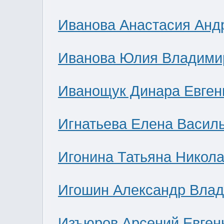
Иванова Анастасия Анд
Иванова Юлия Владими
Иванощук Динара Евген
Игнатьева Елена Васил
Игонина Татьяна Никол
Игошин Александр Вла
Изъюров Арсений Евген