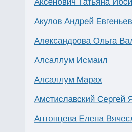
Аксенович Татьяна Иос
Акулов Андрей Евгенье
Александрова Ольга Ва
Алсаллум Исмаил
Алсаллум Марах
Амстиславский Сергей 
Антонцева Елена Вячес