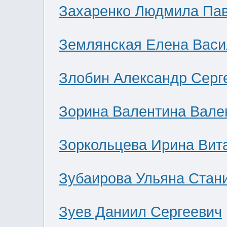
Захаренко Людмила Па
Землянская Елена Васи
Злобин Александр Серг
Зорина Валентина Вале
Зоркольцева Ирина Вит
Зубаирова Ульяна Стан
Зуев Даниил Сергеевич