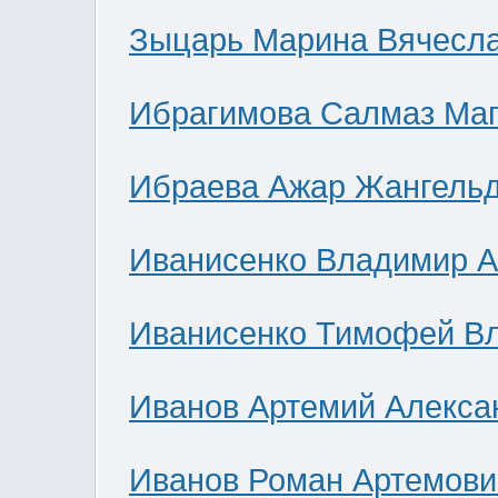
Зыцарь Марина Вячесл
Ибрагимова Салмаз Ма
Ибраева Ажар Жангель
Иванисенко Владимир А
Иванисенко Тимофей В
Иванов Артемий Алекса
Иванов Роман Артемови