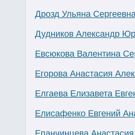
Дрозд Ульяна Сергеевн
Дудников Александр Юр
Евсюкова Валентина Се
Егорова Анастасия Але
Елгаева Елизавета Евге
Елисафенко Евгений Ан
Епанчинцева Анастасия