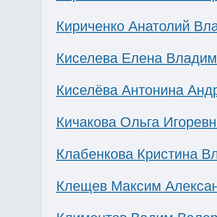
Кириченко Анатолий Вл
Киселева Елена Влади
Киселёва Антонина Анд
Кичакова Ольга Игоревн
Клабенкова Кристина В
Клещев Максим Алекса