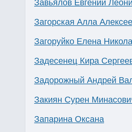
Завьялов Евгений Леон
Загорская Алла Алексе
Загоруйко Елена Никол
Задесенец Кира Сергее
Задорожный Андрей Ва
Закиян Сурен Минасови
Запарина Оксана