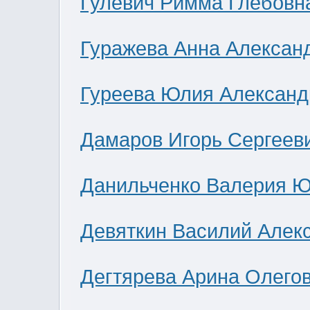
Гулевич Римма Глебовн
Гуражева Анна Алексан
Гуреева Юлия Александ
Дамаров Игорь Сергеев
Данильченко Валерия 
Девяткин Василий Алек
Дегтярева Арина Олего