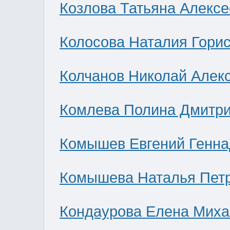
Козлова Татьяна Алекс
Колосова Наталия Гори
Колчанов Николай Алек
Комлева Полина Дмитр
Комышев Евгений Генна
Комышева Наталья Пет
Кондаурова Елена Мих