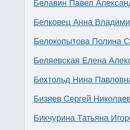
Белавин Павел Алексан
Белковец Анна Владими
Белокопытова Полина С
Беляевская Елена Алек
Бехтольд Нина Павловн
Бизяев Сергей Николае
Бикчурина Татьяна Игор