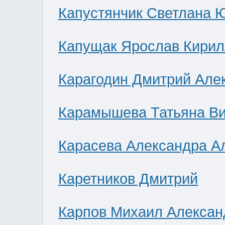
Капустянчик Светлана 
Капущак Ярослав Кирил
Карагодин Дмитрий Але
Карамышева Татьяна В
Карасева Александра А
Каретников Дмитрий
Карпов Михаил Алексан