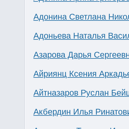
Адонина Светлана Нико
Адоньева Наталья Васи
Азарова Дарья Сергеев
Айриянц Ксения Аркадь
Айтназаров Руслан Бей
Акбердин Илья Ринатов