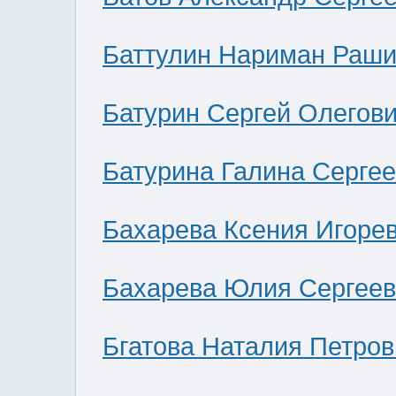
Баттулин Нариман Раши
Батурин Сергей Олегов
Батурина Галина Серге
Бахарева Ксения Игоре
Бахарева Юлия Сергее
Бгатова Наталия Петров