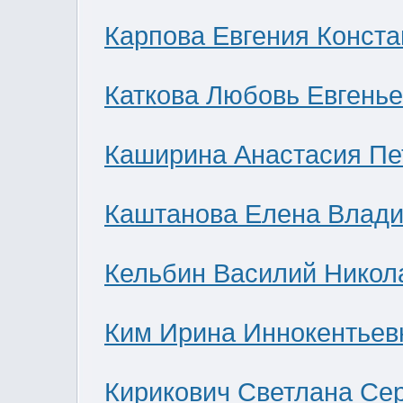
Карпова Евгения Конст
Каткова Любовь Евгень
Каширина Анастасия Пе
Каштанова Елена Влад
Кельбин Василий Никол
Ким Ирина Иннокентьев
Кирикович Светлана Се