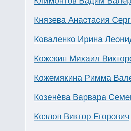
Климонтов Вадим Валер
Князева Анастасия Сер
Коваленко Ирина Леони
Кожекин Михаил Виктор
Кожемякина Римма Вал
Козенёва Варвара Семе
Козлов Виктор Егорович