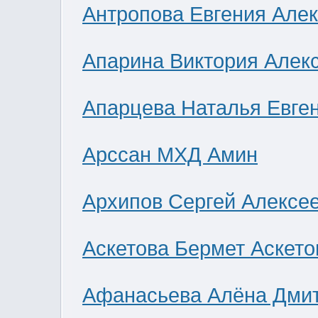
Антропова Евгения Але
Апарина Виктория Алек
Апарцева Наталья Евге
Арссан МХД Амин
Архипов Сергей Алексе
Аскетова Бермет Аскето
Афанасьева Алёна Дми