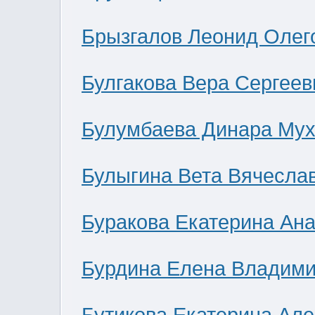
Брызгалов Леонид Олег
Булгакова Вера Сергеев
Булумбаева Динара Мух
Булыгина Вета Вячесла
Буракова Екатерина Ан
Бурдина Елена Владим