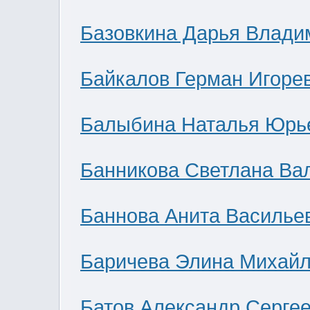
Базовкина Дарья Влади
Байкалов Герман Игоре
Балыбина Наталья Юрь
Банникова Светлана Ва
Баннова Анита Василье
Баричева Элина Михай
Батов Александр Серге