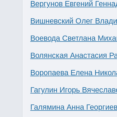
Вергунов Евгений Генна
Вишневский Олег Влад
Воевода Светлана Миха
Волянская Анастасия Р
Воропаева Елена Никол
Гагулин Игорь Вячеслав
Галямина Анна Георгие