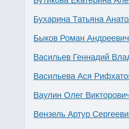
Бутикова Екатерина Ал
Бухарина Татьяна Анат
Быков Роман Андреевич
Васильев Геннадий Вла
Васильева Ася Рифхато
Ваулин Олег Викторови
Вензель Артур Сергееви