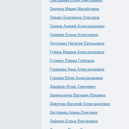
Григорьева Юлия Дмитриевна
Гридина Мария Михайловна
Гришко Екатерина Олеговна
Громов Андрей Александрович
Громова Елена Алексеевна
Грунтенко Наталия Евгеньевна
Губина Марина Александровна
Гулевич Римма Глебовна
Гуражева Анна Александровна
Гуреева Юлия Александровна
Дамаров Игорь Сергеевич
Данильченко Валерия Юрьевна
Девяткин Василий Александрович
Дегтярева Арина Олеговна
Дейнеко Елена Викторовна