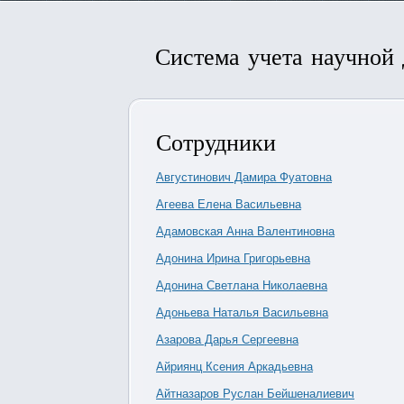
Система учета научной
Сотрудники
Августинович Дамира Фуатовна
Агеева Елена Васильевна
Адамовская Анна Валентиновна
Адонина Ирина Григорьевна
Адонина Светлана Николаевна
Адоньева Наталья Васильевна
Азарова Дарья Сергеевна
Айриянц Ксения Аркадьевна
Айтназаров Руслан Бейшеналиевич