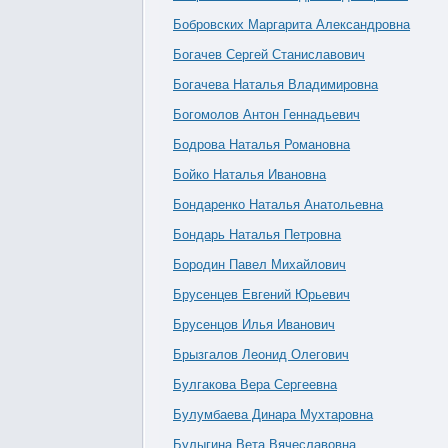
Бобровских Маргарита Александровна
Богачев Сергей Станиславович
Богачева Наталья Владимировна
Богомолов Антон Геннадьевич
Бодрова Наталья Романовна
Бойко Наталья Ивановна
Бондаренко Наталья Анатольевна
Бондарь Наталья Петровна
Бородин Павел Михайлович
Брусенцев Евгений Юрьевич
Брусенцов Илья Иванович
Брызгалов Леонид Олегович
Булгакова Вера Сергеевна
Булумбаева Динара Мухтаровна
Булыгина Вета Вячеславовна