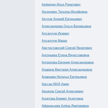
Акбердин Илья Ринатович
Аксенович Татьяна Иосифовна
Акулов Андрей Евгеньевич
Александрова Ольга Валерьевна
Алсаллум Исмаил
Алсаллум Марах
Амстиславский Сергей Яковлевич
Антонцева Елена Вячеславовна
Антропова Евгения Александровна
Апарина Виктория Александровна
Апарцева Наталья Евгеньевна
Арссан МХД Амин
Архипов Сергей Алексеевич
Аскетова Бермет Аскетовна
Афанасьева Алёна Дмитриевна