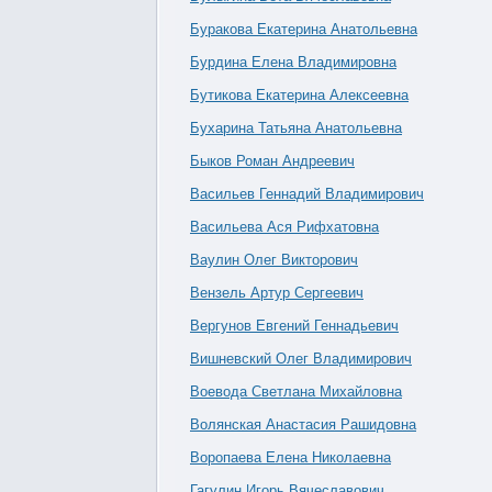
Буракова Екатерина Анатольевна
Бурдина Елена Владимировна
Бутикова Екатерина Алексеевна
Бухарина Татьяна Анатольевна
Быков Роман Андреевич
Васильев Геннадий Владимирович
Васильева Ася Рифхатовна
Ваулин Олег Викторович
Вензель Артур Сергеевич
Вергунов Евгений Геннадьевич
Вишневский Олег Владимирович
Воевода Светлана Михайловна
Волянская Анастасия Рашидовна
Воропаева Елена Николаевна
Гагулин Игорь Вячеславович