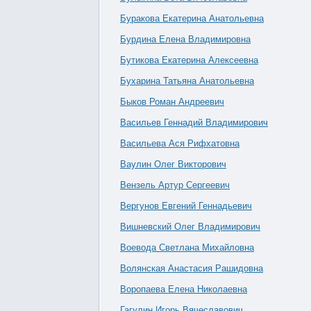
Буракова Екатерина Анатольевна
Бурдина Елена Владимировна
Бутикова Екатерина Алексеевна
Бухарина Татьяна Анатольевна
Быков Роман Андреевич
Васильев Геннадий Владимирович
Васильева Ася Рифхатовна
Ваулин Олег Викторович
Вензель Артур Сергеевич
Вергунов Евгений Геннадьевич
Вишневский Олег Владимирович
Воевода Светлана Михайловна
Волянская Анастасия Рашидовна
Воропаева Елена Николаевна
Гагулин Игорь Вячеславович