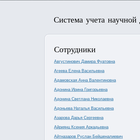
Система учета научной
Сотрудники
Августинович Дамира Фуатовна
Агеева Елена Васильевна
Адамовская Анна Валентиновна
Адонина Ирина Григорьевна
Адонина Светлана Николаевна
Адоньева Наталья Васильевна
Азарова Дарья Сергеевна
Айриянц Ксения Аркадьевна
Айтназаров Руслан Бейшеналиевич