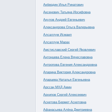
Акбердин Илья Ринатович
Аксенович Татьяна Иосифовна
Акулов Андрей Евгеньевич
Александрова Ольга Валерьевна
Алсаллум Исмаил
Алсаллум Марах
Амстиславский Сергей Яковлевич
Антонцева Елена Вячеславовна
Антропова Евгения Александровна
Апарина Виктория Александровна
Апарцева Наталья Евгеньевна
Арссан МХД Амин
Архипов Сергей Алексеевич
Аскетова Бермет Аскетовна
Афанасьева Алёна Дмитриевна