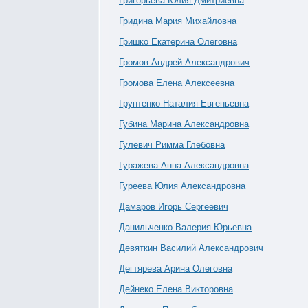
Григорьева Юлия Дмитриевна
Гридина Мария Михайловна
Гришко Екатерина Олеговна
Громов Андрей Александрович
Громова Елена Алексеевна
Грунтенко Наталия Евгеньевна
Губина Марина Александровна
Гулевич Римма Глебовна
Гуражева Анна Александровна
Гуреева Юлия Александровна
Дамаров Игорь Сергеевич
Данильченко Валерия Юрьевна
Девяткин Василий Александрович
Дегтярева Арина Олеговна
Дейнеко Елена Викторовна