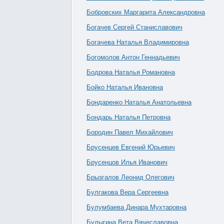
Бобровских Маргарита Александровна
Богачев Сергей Станиславович
Богачева Наталья Владимировна
Богомолов Антон Геннадьевич
Бодрова Наталья Романовна
Бойко Наталья Ивановна
Бондаренко Наталья Анатольевна
Бондарь Наталья Петровна
Бородин Павел Михайлович
Брусенцев Евгений Юрьевич
Брусенцов Илья Иванович
Брызгалов Леонид Олегович
Булгакова Вера Сергеевна
Булумбаева Динара Мухтаровна
Булыгина Вета Вячеславовна