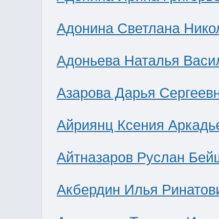
Адонина Светлана Нико
Адоньева Наталья Васи
Азарова Дарья Сергеев
Айриянц Ксения Аркадь
Айтназаров Руслан Бей
Акбердин Илья Ринатов