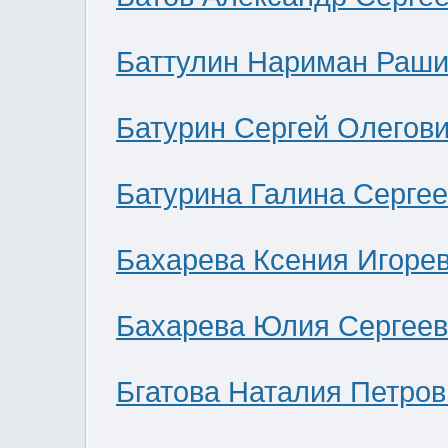
Баттулин Нариман Раши
Батурин Сергей Олегов
Батурина Галина Серге
Бахарева Ксения Игоре
Бахарева Юлия Сергее
Бгатова Наталия Петров