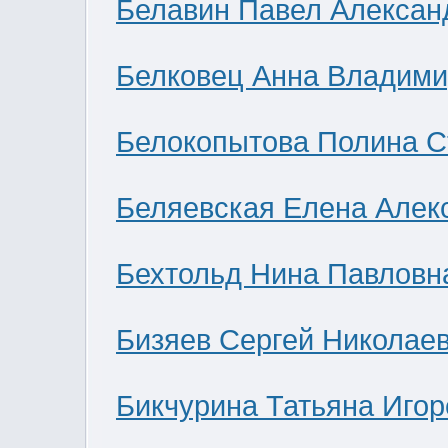
Белавин Павел Алексан
Белковец Анна Владими
Белокопытова Полина С
Беляевская Елена Алек
Бехтольд Нина Павловн
Бизяев Сергей Николае
Бикчурина Татьяна Игор