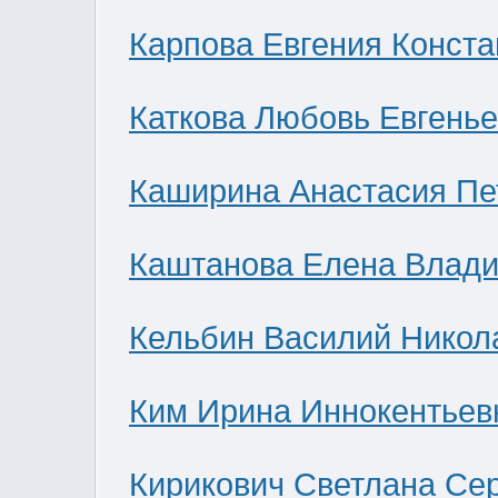
Карпова Евгения Конст
Каткова Любовь Евгень
Каширина Анастасия Пе
Каштанова Елена Влад
Кельбин Василий Никол
Ким Ирина Иннокентьев
Кирикович Светлана Се