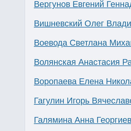
Вергунов Евгений Генна
Вишневский Олег Влад
Воевода Светлана Миха
Волянская Анастасия Р
Воропаева Елена Никол
Гагулин Игорь Вячеслав
Галямина Анна Георгие