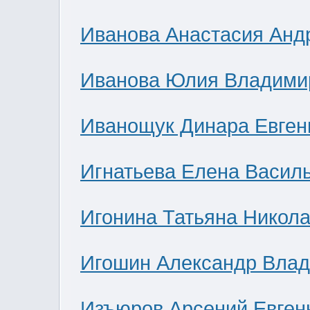
Иванова Анастасия Анд
Иванова Юлия Владими
Иванощук Динара Евген
Игнатьева Елена Васил
Игонина Татьяна Никол
Игошин Александр Вла
Изъюров Арсений Евген