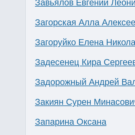
Завьялов Евгений Леон
Загорская Алла Алексе
Загоруйко Елена Никол
Задесенец Кира Сергее
Задорожный Андрей Ва
Закиян Сурен Минасови
Запарина Оксана