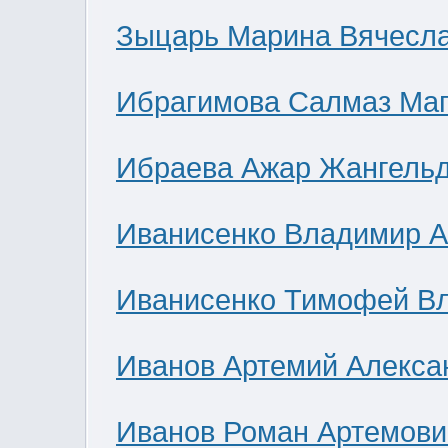
Зыцарь Марина Вячесл
Ибрагимова Салмаз Ма
Ибраева Ажар Жангель
Иванисенко Владимир А
Иванисенко Тимофей В
Иванов Артемий Алекса
Иванов Роман Артемови