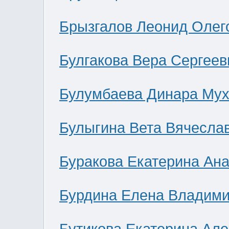
Брызгалов Леонид Олег
Булгакова Вера Сергеев
Булумбаева Динара Мух
Булыгина Вета Вячесла
Буракова Екатерина Ан
Бурдина Елена Владим