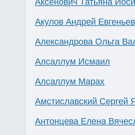
Аксенович Татьяна Иос
Акулов Андрей Евгенье
Александрова Ольга Ва
Алсаллум Исмаил
Алсаллум Марах
Амстиславский Сергей 
Антонцева Елена Вячес