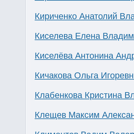
Кириченко Анатолий Вл
Киселева Елена Влади
Киселёва Антонина Анд
Кичакова Ольга Игоревн
Клабенкова Кристина В
Клещев Максим Алекса