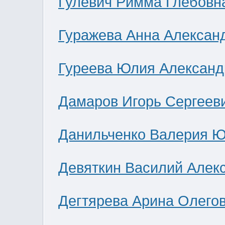
Гулевич Римма Глебовн
Гуражева Анна Алексан
Гуреева Юлия Александ
Дамаров Игорь Сергеев
Данильченко Валерия 
Девяткин Василий Алек
Дегтярева Арина Олего