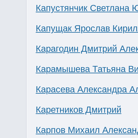
Капустянчик Светлана 
Капущак Ярослав Кирил
Карагодин Дмитрий Але
Карамышева Татьяна В
Карасева Александра А
Каретников Дмитрий
Карпов Михаил Алексан