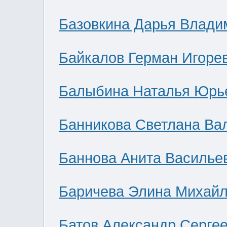
Базовкина Дарья Влади
Байкалов Герман Игоре
Балыбина Наталья Юрь
Банникова Светлана Ва
Баннова Анита Василье
Баричева Элина Михай
Батов Александр Серге