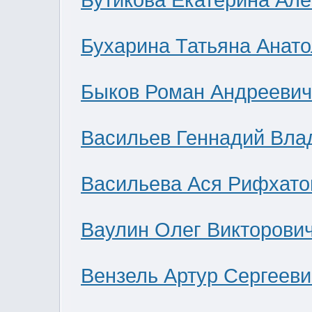
Бутикова Екатерина Ал
Бухарина Татьяна Анат
Быков Роман Андреевич
Васильев Геннадий Вла
Васильева Ася Рифхато
Ваулин Олег Викторови
Вензель Артур Сергееви