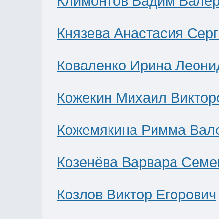
Климонтов Вадим Валер
Князева Анастасия Сер
Коваленко Ирина Леони
Кожекин Михаил Виктор
Кожемякина Римма Вал
Козенёва Варвара Семе
Козлов Виктор Егорович