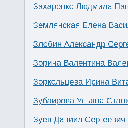
Захаренко Людмила Па
Землянская Елена Васи
Злобин Александр Серг
Зорина Валентина Вале
Зоркольцева Ирина Вит
Зубаирова Ульяна Стан
Зуев Даниил Сергеевич