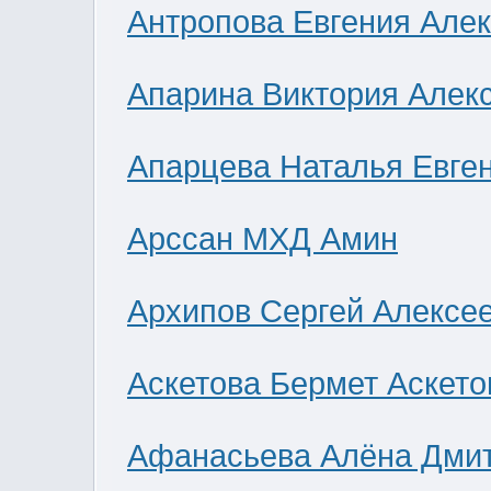
Антропова Евгения Але
Апарина Виктория Алек
Апарцева Наталья Евге
Арссан МХД Амин
Архипов Сергей Алексе
Аскетова Бермет Аскето
Афанасьева Алёна Дми