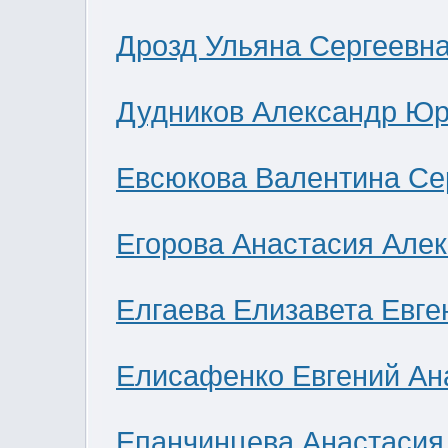
Дрозд Ульяна Сергеевн
Дудников Александр Юр
Евсюкова Валентина Се
Егорова Анастасия Але
Елгаева Елизавета Евге
Елисафенко Евгений Ан
Епанчинцева Анастасия