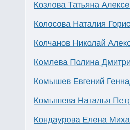
Козлова Татьяна Алекс
Колосова Наталия Гори
Колчанов Николай Алек
Комлева Полина Дмитр
Комышев Евгений Генна
Комышева Наталья Пет
Кондаурова Елена Мих