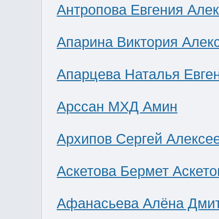
Антропова Евгения Але
Апарина Виктория Алек
Апарцева Наталья Евге
Арссан МХД Амин
Архипов Сергей Алексе
Аскетова Бермет Аскето
Афанасьева Алёна Дми