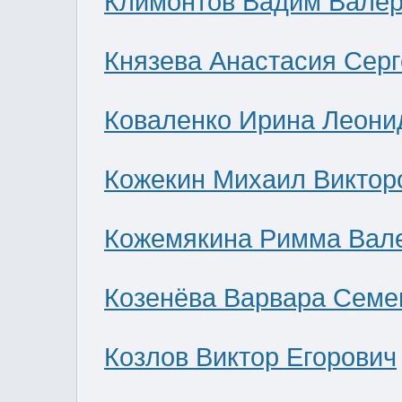
Климонтов Вадим Валер
Князева Анастасия Сер
Коваленко Ирина Леони
Кожекин Михаил Виктор
Кожемякина Римма Вал
Козенёва Варвара Семе
Козлов Виктор Егорович