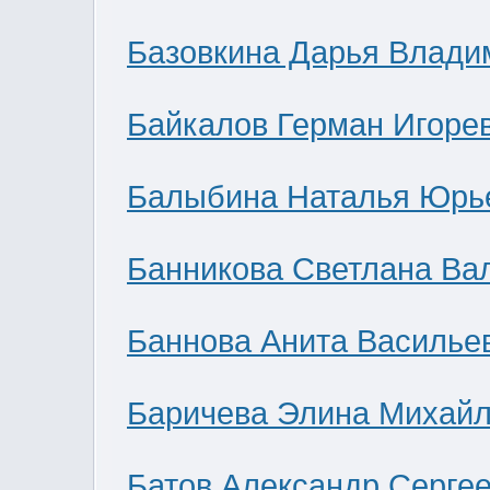
Базовкина Дарья Влади
Байкалов Герман Игоре
Балыбина Наталья Юрь
Банникова Светлана Ва
Баннова Анита Василье
Баричева Элина Михай
Батов Александр Серге