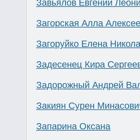
Завьялов Евгений Леон
Загорская Алла Алексе
Загоруйко Елена Никол
Задесенец Кира Сергее
Задорожный Андрей Ва
Закиян Сурен Минасови
Запарина Оксана