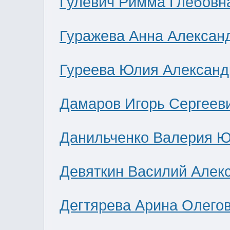
Гулевич Римма Глебовн
Гуражева Анна Алексан
Гуреева Юлия Александ
Дамаров Игорь Сергеев
Данильченко Валерия 
Девяткин Василий Алек
Дегтярева Арина Олего