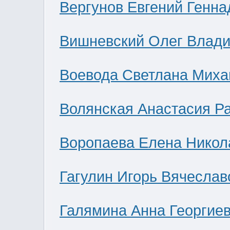
Вергунов Евгений Генна
Вишневский Олег Влад
Воевода Светлана Миха
Волянская Анастасия Р
Воропаева Елена Никол
Гагулин Игорь Вячеслав
Галямина Анна Георгие