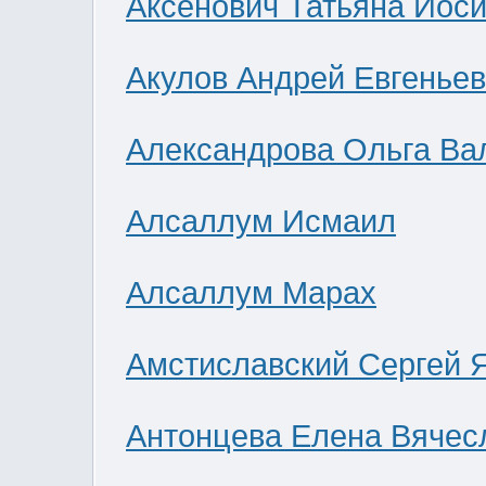
Аксенович Татьяна Иос
Акулов Андрей Евгенье
Александрова Ольга Ва
Алсаллум Исмаил
Алсаллум Марах
Амстиславский Сергей 
Антонцева Елена Вячес