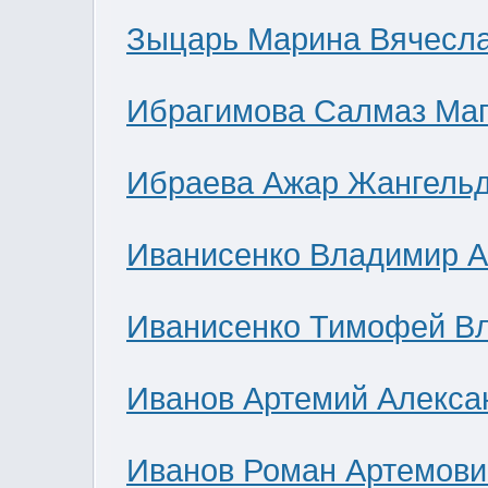
Зыцарь Марина Вячесл
Ибрагимова Салмаз Ма
Ибраева Ажар Жангель
Иванисенко Владимир А
Иванисенко Тимофей В
Иванов Артемий Алекса
Иванов Роман Артемови