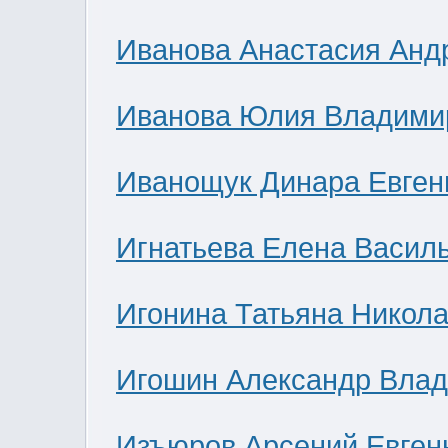
Иванова Анастасия Анд
Иванова Юлия Владими
Иванощук Динара Евген
Игнатьева Елена Васил
Игонина Татьяна Никол
Игошин Александр Вла
Изъюров Арсений Евген