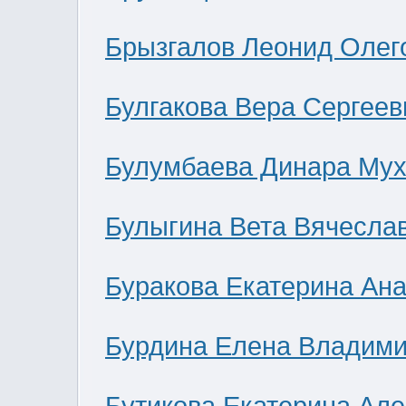
Брызгалов Леонид Олег
Булгакова Вера Сергеев
Булумбаева Динара Мух
Булыгина Вета Вячесла
Буракова Екатерина Ан
Бурдина Елена Владим