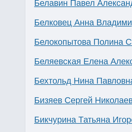
Белавин Павел Алексан
Белковец Анна Владими
Белокопытова Полина С
Беляевская Елена Алек
Бехтольд Нина Павловн
Бизяев Сергей Николае
Бикчурина Татьяна Игор