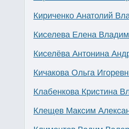
Кириченко Анатолий Вл
Киселева Елена Влади
Киселёва Антонина Анд
Кичакова Ольга Игоревн
Клабенкова Кристина В
Клещев Максим Алекса