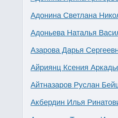
Адонина Светлана Нико
Адоньева Наталья Васи
Азарова Дарья Сергеев
Айриянц Ксения Аркадь
Айтназаров Руслан Бей
Акбердин Илья Ринатов