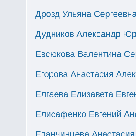
Дрозд Ульяна Сергеевн
Дудников Александр Юр
Евсюкова Валентина Се
Егорова Анастасия Але
Елгаева Елизавета Евге
Елисафенко Евгений Ан
Епанчинцева Анастасия