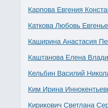
Карпова Евгения Конст
Каткова Любовь Евгень
Каширина Анастасия Пе
Каштанова Елена Влад
Кельбин Василий Никол
Ким Ирина Иннокентьев
Кирикович Светлана Се