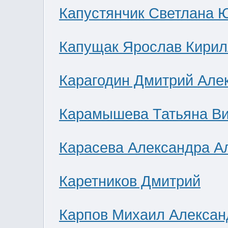
Капустянчик Светлана 
Капущак Ярослав Кирил
Карагодин Дмитрий Але
Карамышева Татьяна В
Карасева Александра А
Каретников Дмитрий
Карпов Михаил Алексан