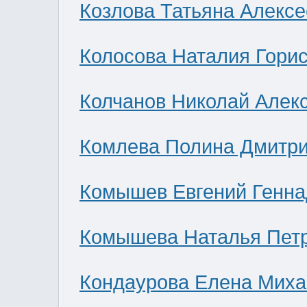
Козлова Татьяна Алекс
Колосова Наталия Гори
Колчанов Николай Алек
Комлева Полина Дмитр
Комышев Евгений Генна
Комышева Наталья Пет
Кондаурова Елена Мих