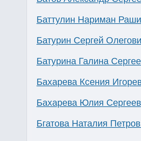
Баттулин Нариман Раши
Батурин Сергей Олегов
Батурина Галина Серге
Бахарева Ксения Игоре
Бахарева Юлия Сергее
Бгатова Наталия Петров