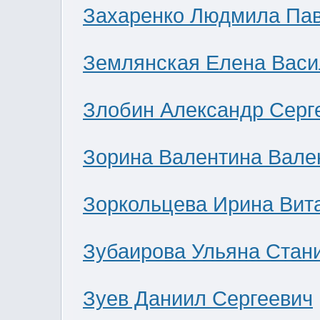
Захаренко Людмила Па
Землянская Елена Васи
Злобин Александр Серг
Зорина Валентина Вале
Зоркольцева Ирина Вит
Зубаирова Ульяна Стан
Зуев Даниил Сергеевич