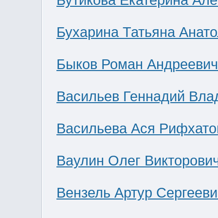
Бутикова Екатерина Ал
Бухарина Татьяна Анат
Быков Роман Андреевич
Васильев Геннадий Вла
Васильева Ася Рифхато
Ваулин Олег Викторови
Вензель Артур Сергееви