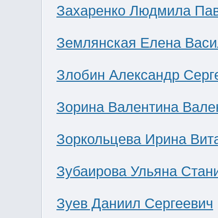
Захаренко Людмила Па
Землянская Елена Васи
Злобин Александр Серг
Зорина Валентина Вале
Зоркольцева Ирина Вит
Зубаирова Ульяна Стан
Зуев Даниил Сергеевич