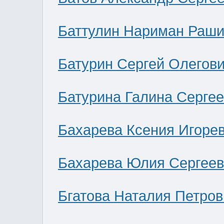
Баттулин Нариман Раши
Батурин Сергей Олегов
Батурина Галина Серге
Бахарева Ксения Игоре
Бахарева Юлия Сергее
Бгатова Наталия Петров