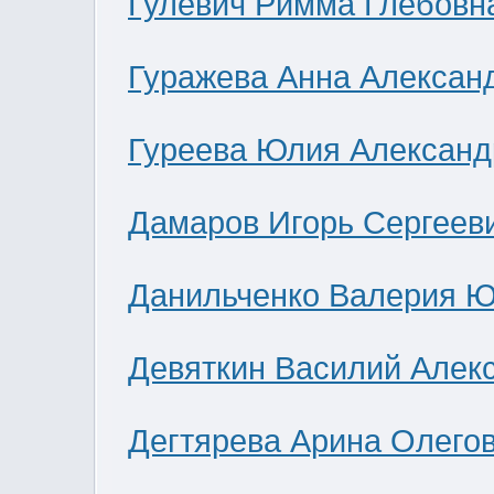
Гулевич Римма Глебовн
Гуражева Анна Алексан
Гуреева Юлия Александ
Дамаров Игорь Сергеев
Данильченко Валерия 
Девяткин Василий Алек
Дегтярева Арина Олего