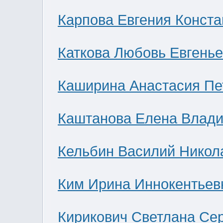
Карпова Евгения Конст
Каткова Любовь Евгень
Каширина Анастасия Пе
Каштанова Елена Влад
Кельбин Василий Никол
Ким Ирина Иннокентьев
Кирикович Светлана Се