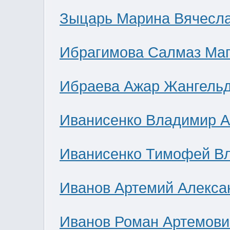
Зыцарь Марина Вячесл
Ибрагимова Салмаз Ма
Ибраева Ажар Жангель
Иванисенко Владимир А
Иванисенко Тимофей В
Иванов Артемий Алекса
Иванов Роман Артемови