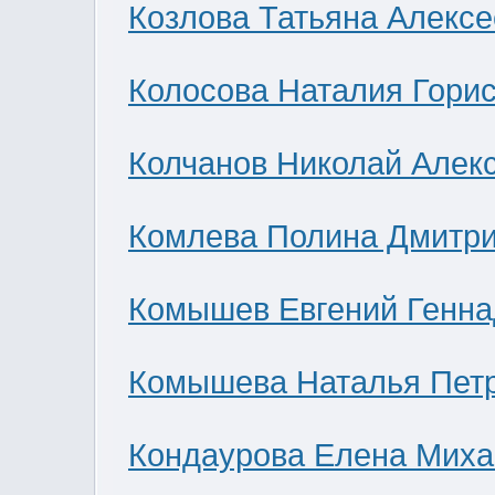
Козлова Татьяна Алекс
Колосова Наталия Гори
Колчанов Николай Алек
Комлева Полина Дмитр
Комышев Евгений Генна
Комышева Наталья Пет
Кондаурова Елена Мих