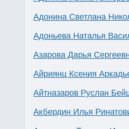
Адонина Светлана Нико
Адоньева Наталья Васи
Азарова Дарья Сергеев
Айриянц Ксения Аркадь
Айтназаров Руслан Бей
Акбердин Илья Ринатов