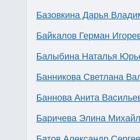
Базовкина Дарья Влади
Байкалов Герман Игоре
Балыбина Наталья Юрь
Банникова Светлана Ва
Баннова Анита Василье
Баричева Элина Михай
Батов Александр Серге