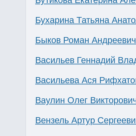
Бутикова Екатерина Ал
Бухарина Татьяна Анат
Быков Роман Андреевич
Васильев Геннадий Вла
Васильева Ася Рифхато
Ваулин Олег Викторови
Вензель Артур Сергееви