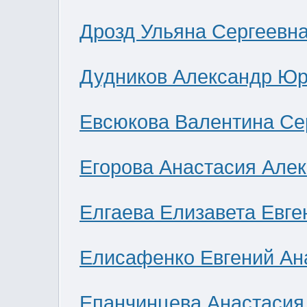
Дрозд Ульяна Сергеевн
Дудников Александр Юр
Евсюкова Валентина Се
Егорова Анастасия Але
Елгаева Елизавета Евге
Елисафенко Евгений Ан
Епанчинцева Анастасия