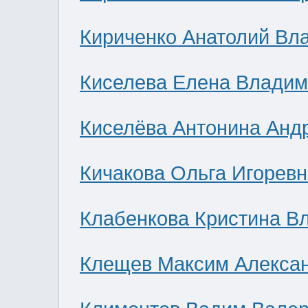
Кириченко Анатолий Вл
Киселева Елена Влади
Киселёва Антонина Анд
Кичакова Ольга Игоревн
Клабенкова Кристина В
Клещев Максим Алекса