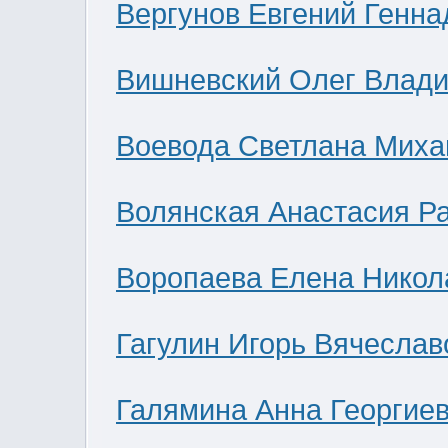
Вергунов Евгений Генна
Вишневский Олег Влад
Воевода Светлана Миха
Волянская Анастасия Р
Воропаева Елена Никол
Гагулин Игорь Вячеслав
Галямина Анна Георгие