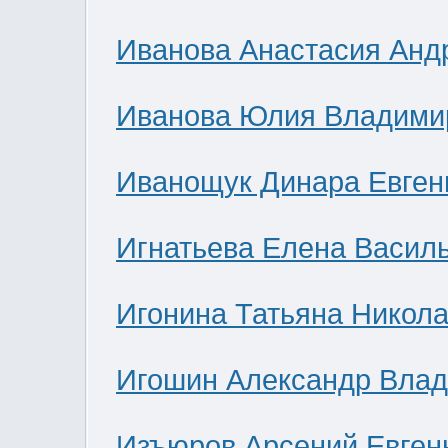
Иванова Анастасия Анд
Иванова Юлия Владими
Иванощук Динара Евген
Игнатьева Елена Васил
Игонина Татьяна Никол
Игошин Александр Вла
Изъюров Арсений Евген