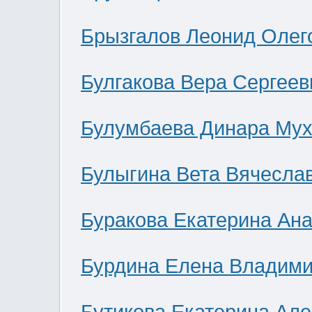
Брызгалов Леонид Олег
Булгакова Вера Сергеев
Булумбаева Динара Мух
Булыгина Вета Вячесла
Буракова Екатерина Ан
Бурдина Елена Владим