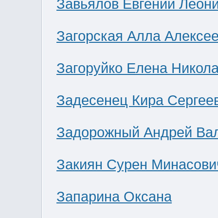
Завьялов Евгений Леон
Загорская Алла Алексе
Загоруйко Елена Никол
Задесенец Кира Сергее
Задорожный Андрей Ва
Закиян Сурен Минасови
Запарина Оксана