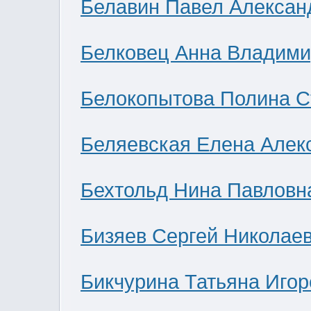
Белавин Павел Алексан
Белковец Анна Владими
Белокопытова Полина С
Беляевская Елена Алек
Бехтольд Нина Павловн
Бизяев Сергей Николае
Бикчурина Татьяна Игор