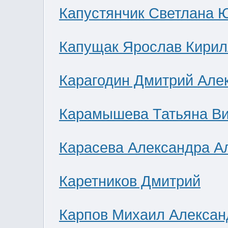
Капустянчик Светлана 
Капущак Ярослав Кирил
Карагодин Дмитрий Але
Карамышева Татьяна В
Карасева Александра А
Каретников Дмитрий
Карпов Михаил Алексан