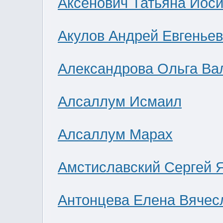
Аксенович Татьяна Иос
Акулов Андрей Евгенье
Александрова Ольга Ва
Алсаллум Исмаил
Алсаллум Марах
Амстиславский Сергей 
Антонцева Елена Вячес