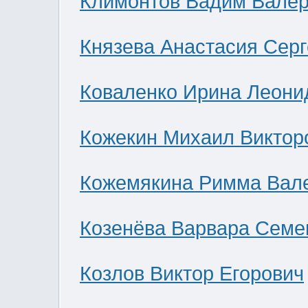
Климонтов Вадим Валер
Князева Анастасия Сер
Коваленко Ирина Леони
Кожекин Михаил Виктор
Кожемякина Римма Вал
Козенёва Варвара Семе
Козлов Виктор Егорович