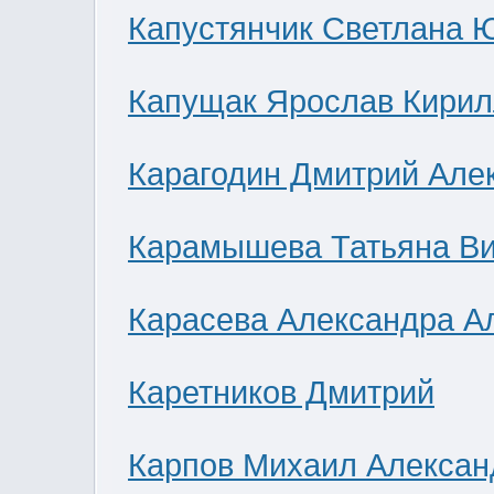
Капустянчик Светлана 
Капущак Ярослав Кирил
Карагодин Дмитрий Але
Карамышева Татьяна В
Карасева Александра А
Каретников Дмитрий
Карпов Михаил Алексан