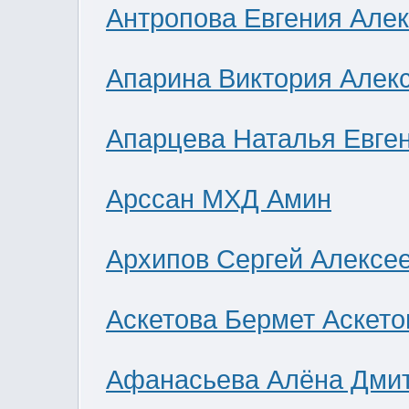
Антропова Евгения Але
Апарина Виктория Алек
Апарцева Наталья Евге
Арссан МХД Амин
Архипов Сергей Алексе
Аскетова Бермет Аскето
Афанасьева Алёна Дми