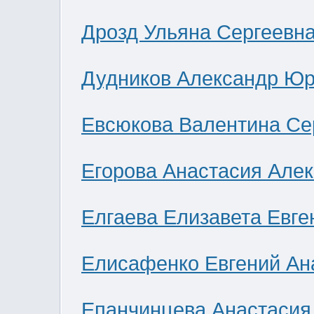
Дрозд Ульяна Сергеевн
Дудников Александр Юр
Евсюкова Валентина Се
Егорова Анастасия Але
Елгаева Елизавета Евге
Елисафенко Евгений Ан
Епанчинцева Анастасия