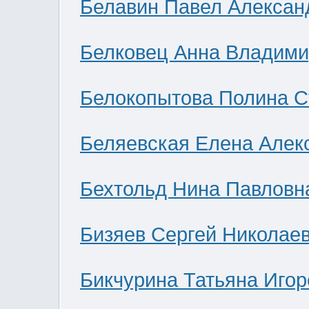
Белавин Павел Алексан
Белковец Анна Владими
Белокопытова Полина С
Беляевская Елена Алек
Бехтольд Нина Павловн
Бизяев Сергей Николае
Бикчурина Татьяна Игор