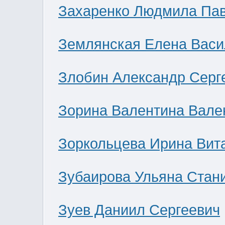
Захаренко Людмила Па
Землянская Елена Васи
Злобин Александр Серг
Зорина Валентина Вале
Зоркольцева Ирина Вит
Зубаирова Ульяна Стан
Зуев Даниил Сергеевич