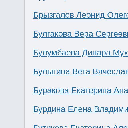
Брызгалов Леонид Олег
Булгакова Вера Сергеев
Булумбаева Динара Мух
Булыгина Вета Вячесла
Буракова Екатерина Ан
Бурдина Елена Владим