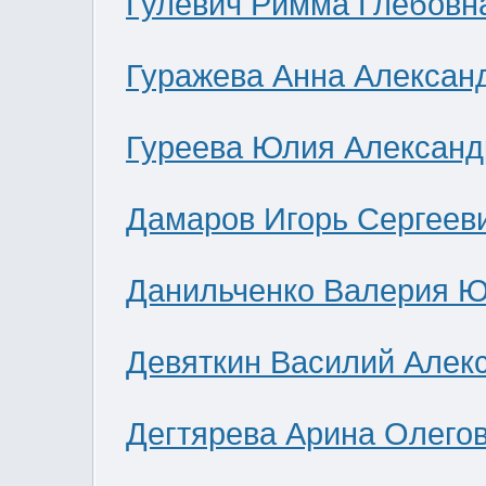
Гулевич Римма Глебовн
Гуражева Анна Алексан
Гуреева Юлия Александ
Дамаров Игорь Сергеев
Данильченко Валерия 
Девяткин Василий Алек
Дегтярева Арина Олего