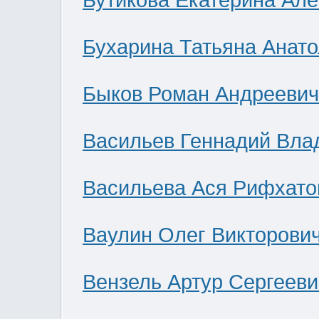
Бутикова Екатерина Ал
Бухарина Татьяна Анат
Быков Роман Андреевич
Васильев Геннадий Вла
Васильева Ася Рифхато
Ваулин Олег Викторови
Вензель Артур Сергееви