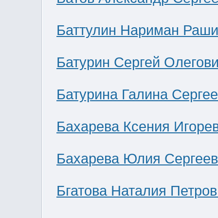
Баттулин Нариман Раши
Батурин Сергей Олегов
Батурина Галина Серге
Бахарева Ксения Игоре
Бахарева Юлия Сергее
Бгатова Наталия Петров