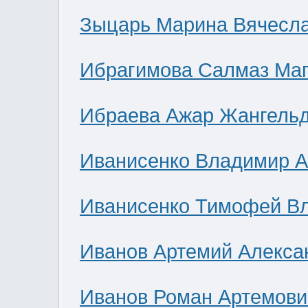
Зыцарь Марина Вячесл
Ибрагимова Салмаз Ма
Ибраева Ажар Жангель
Иванисенко Владимир А
Иванисенко Тимофей В
Иванов Артемий Алекса
Иванов Роман Артемови