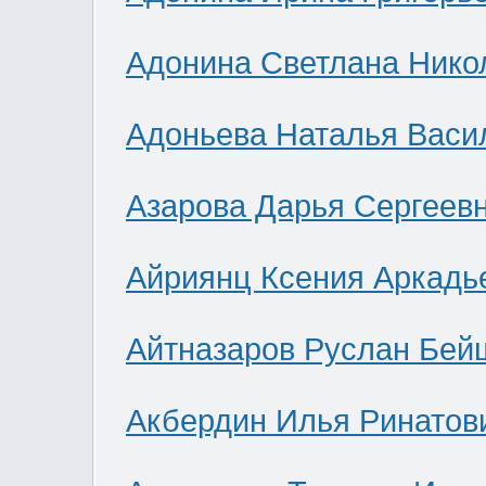
Адонина Светлана Нико
Адоньева Наталья Васи
Азарова Дарья Сергеев
Айриянц Ксения Аркадь
Айтназаров Руслан Бей
Акбердин Илья Ринатов