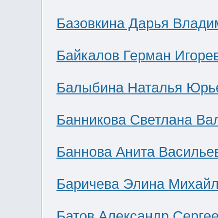
Базовкина Дарья Влади
Байкалов Герман Игоре
Балыбина Наталья Юрь
Банникова Светлана Ва
Баннова Анита Василье
Баричева Элина Михай
Батов Александр Серге