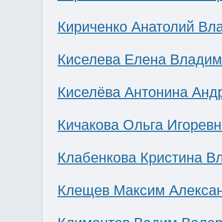
Кириченко Анатолий Вл
Киселева Елена Влади
Киселёва Антонина Анд
Кичакова Ольга Игоревн
Клабенкова Кристина В
Клещев Максим Алекса