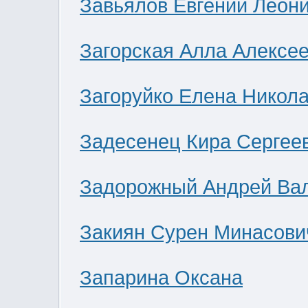
Завьялов Евгений Леон
Загорская Алла Алексе
Загоруйко Елена Никол
Задесенец Кира Сергее
Задорожный Андрей Ва
Закиян Сурен Минасови
Запарина Оксана