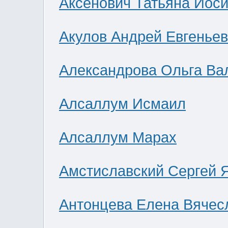
Аксенович Татьяна Иос
Акулов Андрей Евгенье
Александрова Ольга Ва
Алсаллум Исмаил
Алсаллум Марах
Амстиславский Сергей 
Антонцева Елена Вячес