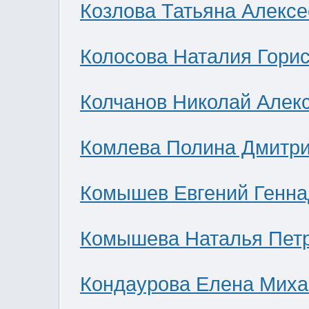
Козлова Татьяна Алекс
Колосова Наталия Гори
Колчанов Николай Алек
Комлева Полина Дмитр
Комышев Евгений Генна
Комышева Наталья Пет
Кондаурова Елена Мих