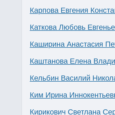
Карпова Евгения Конст
Каткова Любовь Евгень
Каширина Анастасия Пе
Каштанова Елена Влад
Кельбин Василий Никол
Ким Ирина Иннокентьев
Кирикович Светлана Се