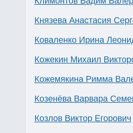
Климонтов Вадим Валер
Князева Анастасия Сер
Коваленко Ирина Леони
Кожекин Михаил Виктор
Кожемякина Римма Вал
Козенёва Варвара Семе
Козлов Виктор Егорович