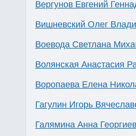
Вергунов Евгений Генна
Вишневский Олег Влад
Воевода Светлана Миха
Волянская Анастасия Р
Воропаева Елена Никол
Гагулин Игорь Вячеслав
Галямина Анна Георгие