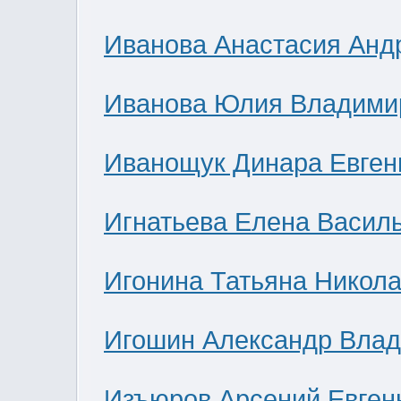
Иванова Анастасия Анд
Иванова Юлия Владими
Иванощук Динара Евген
Игнатьева Елена Васил
Игонина Татьяна Никол
Игошин Александр Вла
Изъюров Арсений Евген