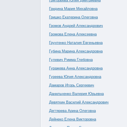
Григорьева Юлия Дмитриевна
Гридина Мария Михайловна
Гришко Екатерина Олеговна
Громов Андрей Александрович
Громова Елена Алексеевна
Грунтенко Наталия Евгеньевна
Губина Марина Александровна
Гулевич Римма Глебовна
Гуражева Анна Александровна
Гуреева Юлия Александровна
Дамаров Игорь Сергеевич
Данильченко Валерия Юрьевна
Девяткин Василий Александрович
Дегтярева Арина Олеговна
Дейнеко Елена Викторовна