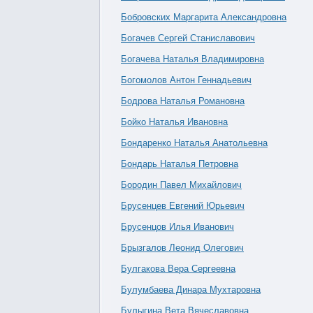
Бобровских Маргарита Александровна
Богачев Сергей Станиславович
Богачева Наталья Владимировна
Богомолов Антон Геннадьевич
Бодрова Наталья Романовна
Бойко Наталья Ивановна
Бондаренко Наталья Анатольевна
Бондарь Наталья Петровна
Бородин Павел Михайлович
Брусенцев Евгений Юрьевич
Брусенцов Илья Иванович
Брызгалов Леонид Олегович
Булгакова Вера Сергеевна
Булумбаева Динара Мухтаровна
Булыгина Вета Вячеславовна