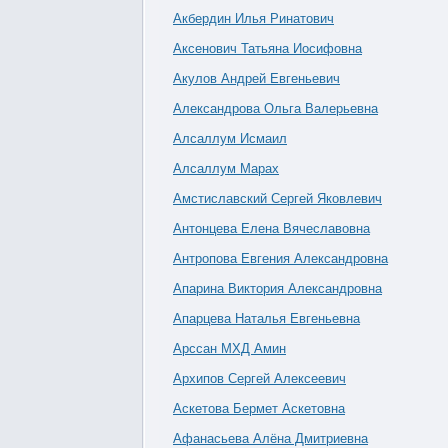
Акбердин Илья Ринатович
Аксенович Татьяна Иосифовна
Акулов Андрей Евгеньевич
Александрова Ольга Валерьевна
Алсаллум Исмаил
Алсаллум Марах
Амстиславский Сергей Яковлевич
Антонцева Елена Вячеславовна
Антропова Евгения Александровна
Апарина Виктория Александровна
Апарцева Наталья Евгеньевна
Арссан МХД Амин
Архипов Сергей Алексеевич
Аскетова Бермет Аскетовна
Афанасьева Алёна Дмитриевна