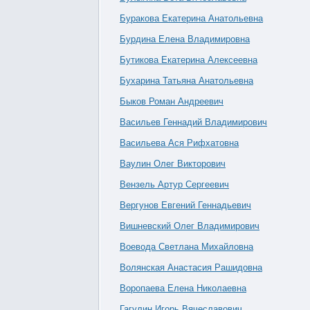
Буракова Екатерина Анатольевна
Бурдина Елена Владимировна
Бутикова Екатерина Алексеевна
Бухарина Татьяна Анатольевна
Быков Роман Андреевич
Васильев Геннадий Владимирович
Васильева Ася Рифхатовна
Ваулин Олег Викторович
Вензель Артур Сергеевич
Вергунов Евгений Геннадьевич
Вишневский Олег Владимирович
Воевода Светлана Михайловна
Волянская Анастасия Рашидовна
Воропаева Елена Николаевна
Гагулин Игорь Вячеславович