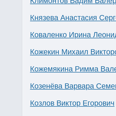
Климонтов Вадим Валер
Князева Анастасия Сер
Коваленко Ирина Леони
Кожекин Михаил Виктор
Кожемякина Римма Вал
Козенёва Варвара Семе
Козлов Виктор Егорович