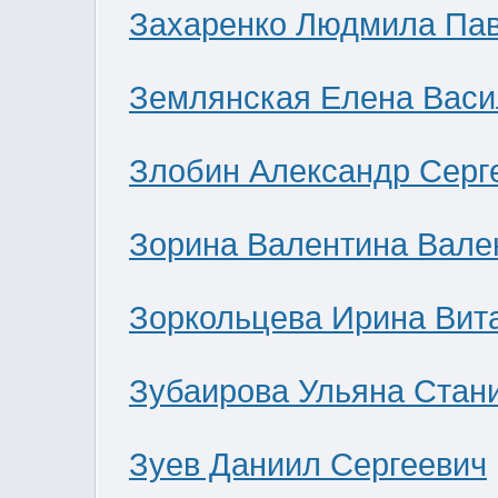
Захаренко Людмила Па
Землянская Елена Васи
Злобин Александр Серг
Зорина Валентина Вале
Зоркольцева Ирина Вит
Зубаирова Ульяна Стан
Зуев Даниил Сергеевич