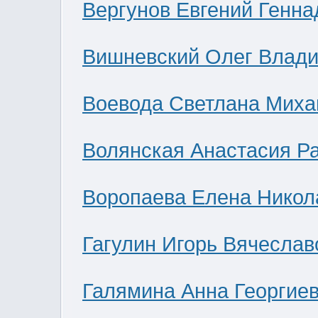
Вергунов Евгений Генна
Вишневский Олег Влад
Воевода Светлана Миха
Волянская Анастасия Р
Воропаева Елена Никол
Гагулин Игорь Вячеслав
Галямина Анна Георгие