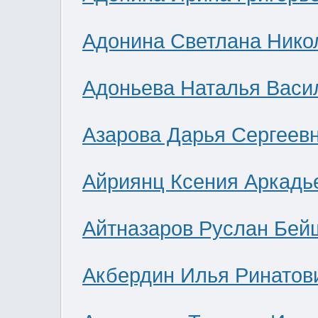
Адонина Светлана Нико
Адоньева Наталья Васи
Азарова Дарья Сергеев
Айриянц Ксения Аркадь
Айтназаров Руслан Бей
Акбердин Илья Ринатов