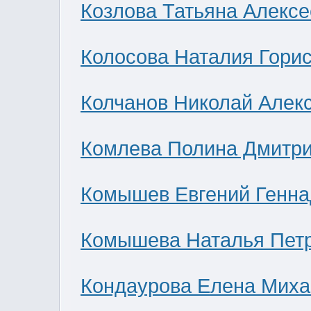
Козлова Татьяна Алекс
Колосова Наталия Гори
Колчанов Николай Алек
Комлева Полина Дмитр
Комышев Евгений Генна
Комышева Наталья Пет
Кондаурова Елена Мих