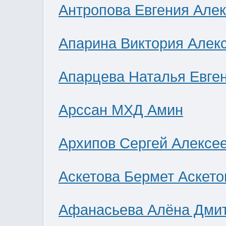
Антропова Евгения Але
Апарина Виктория Алек
Апарцева Наталья Евге
Арссан МХД Амин
Архипов Сергей Алексе
Аскетова Бермет Аскето
Афанасьева Алёна Дми