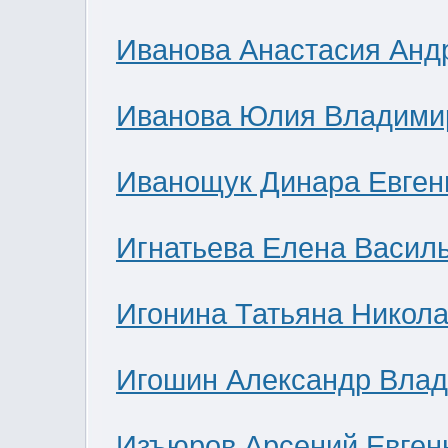
Иванова Анастасия Анд
Иванова Юлия Владими
Иванощук Динара Евген
Игнатьева Елена Васил
Игонина Татьяна Никол
Игошин Александр Вла
Изъюров Арсений Евген