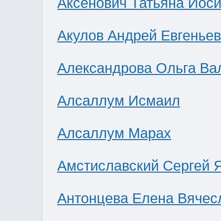
Аксенович Татьяна Иос
Акулов Андрей Евгенье
Александрова Ольга Ва
Алсаллум Исмаил
Алсаллум Марах
Амстиславский Сергей 
Антонцева Елена Вячес