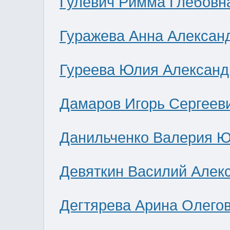
Гулевич Римма Глебовн
Гуражева Анна Алексан
Гуреева Юлия Александ
Дамаров Игорь Сергеев
Данильченко Валерия 
Девяткин Василий Алек
Дегтярева Арина Олего