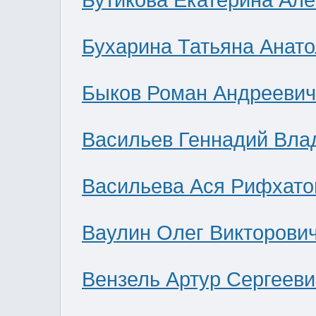
Бутикова Екатерина Ал
Бухарина Татьяна Анат
Быков Роман Андреевич
Васильев Геннадий Вла
Васильева Ася Рифхато
Ваулин Олег Викторови
Вензель Артур Сергееви