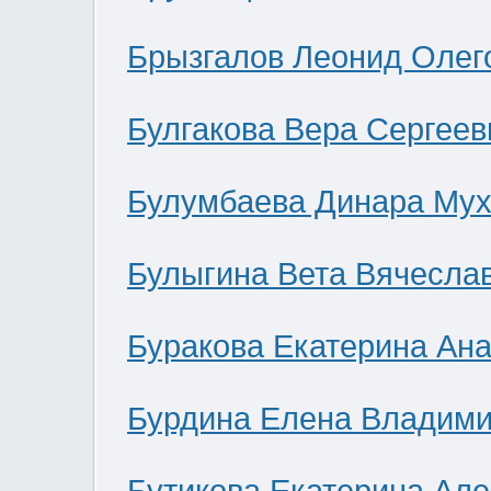
Брызгалов Леонид Олег
Булгакова Вера Сергеев
Булумбаева Динара Мух
Булыгина Вета Вячесла
Буракова Екатерина Ан
Бурдина Елена Владим