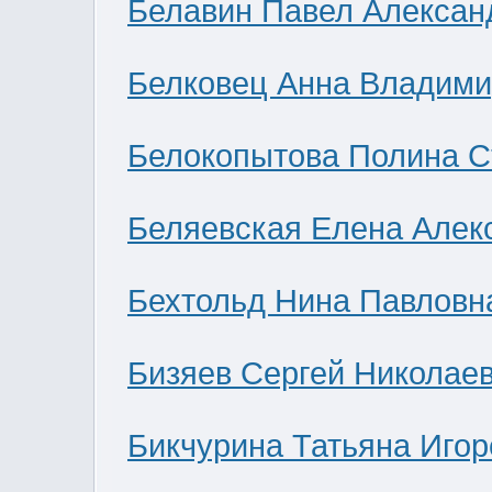
Белавин Павел Алексан
Белковец Анна Владими
Белокопытова Полина С
Беляевская Елена Алек
Бехтольд Нина Павловн
Бизяев Сергей Николае
Бикчурина Татьяна Игор