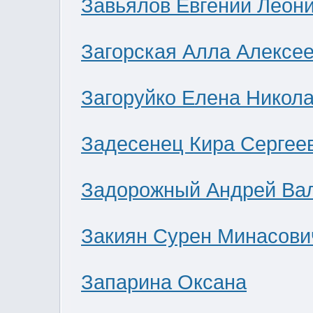
Завьялов Евгений Леон
Загорская Алла Алексе
Загоруйко Елена Никол
Задесенец Кира Сергее
Задорожный Андрей Ва
Закиян Сурен Минасови
Запарина Оксана