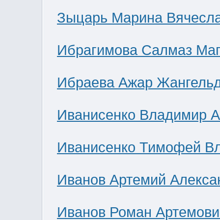
Зыцарь Марина Вячесл
Ибрагимова Салмаз Ма
Ибраева Ажар Жангель
Иванисенко Владимир А
Иванисенко Тимофей В
Иванов Артемий Алекса
Иванов Роман Артемови