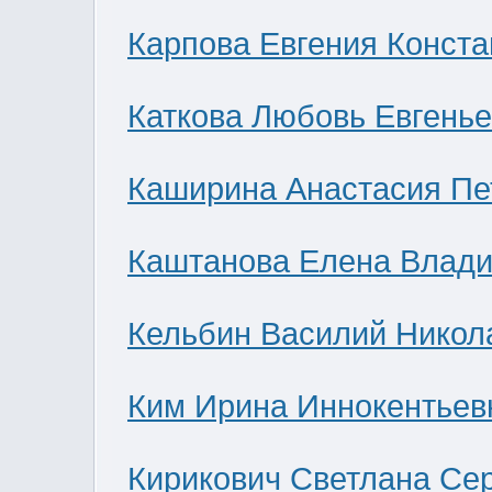
Карпова Евгения Конст
Каткова Любовь Евгень
Каширина Анастасия Пе
Каштанова Елена Влад
Кельбин Василий Никол
Ким Ирина Иннокентьев
Кирикович Светлана Се