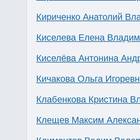
Кириченко Анатолий Вл
Киселева Елена Влади
Киселёва Антонина Анд
Кичакова Ольга Игоревн
Клабенкова Кристина В
Клещев Максим Алекса