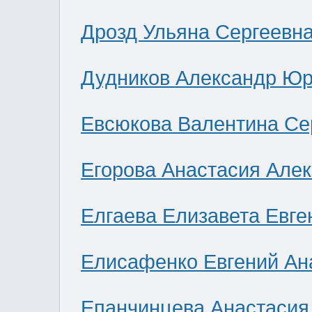
Дрозд Ульяна Сергеевн
Дудников Александр Юр
Евсюкова Валентина Се
Егорова Анастасия Але
Елгаева Елизавета Евге
Елисафенко Евгений Ан
Епанчинцева Анастасия