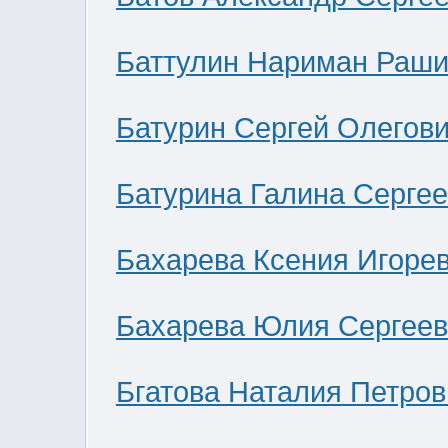
Баттулин Нариман Раши
Батурин Сергей Олегов
Батурина Галина Серге
Бахарева Ксения Игоре
Бахарева Юлия Сергее
Бгатова Наталия Петров