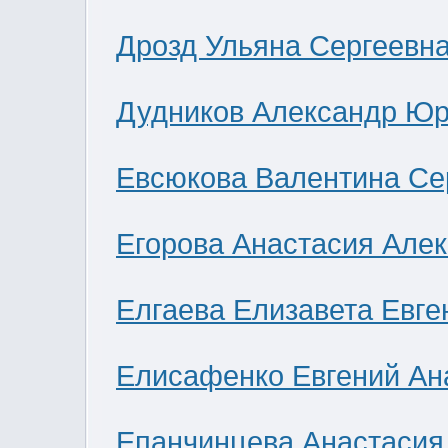
Дрозд Ульяна Сергеевн
Дудников Александр Юр
Евсюкова Валентина Се
Егорова Анастасия Але
Елгаева Елизавета Евге
Елисафенко Евгений Ан
Епанчинцева Анастасия