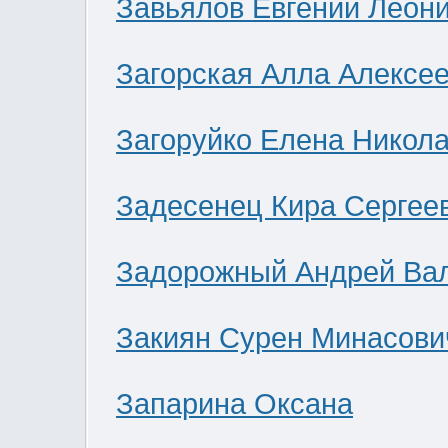
Завьялов Евгений Леон
Загорская Алла Алексе
Загоруйко Елена Никол
Задесенец Кира Сергее
Задорожный Андрей Ва
Закиян Сурен Минасови
Запарина Оксана