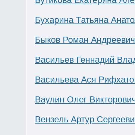
Бутикова Екатерина Ал
Бухарина Татьяна Анат
Быков Роман Андреевич
Васильев Геннадий Вла
Васильева Ася Рифхато
Ваулин Олег Викторови
Вензель Артур Сергееви