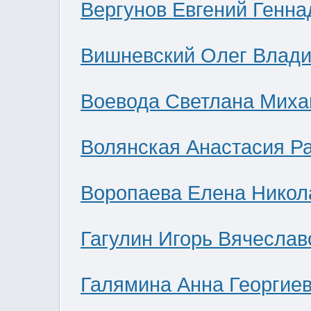
Вергунов Евгений Генна
Вишневский Олег Влад
Воевода Светлана Миха
Волянская Анастасия Р
Воропаева Елена Никол
Гагулин Игорь Вячеслав
Галямина Анна Георгие