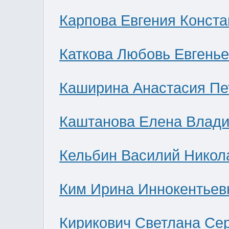
Карпова Евгения Конст
Каткова Любовь Евгень
Каширина Анастасия Пе
Каштанова Елена Влад
Кельбин Василий Никол
Ким Ирина Иннокентьев
Кирикович Светлана Се