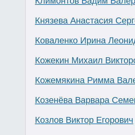
Климонтов Вадим Валер
Князева Анастасия Сер
Коваленко Ирина Леони
Кожекин Михаил Виктор
Кожемякина Римма Вал
Козенёва Варвара Семе
Козлов Виктор Егорович