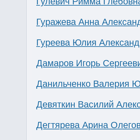
Гулевич Римма Глебовн
Гуражева Анна Алексан
Гуреева Юлия Александ
Дамаров Игорь Сергеев
Данильченко Валерия 
Девяткин Василий Алек
Дегтярева Арина Олего