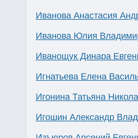
Иванова Анастасия Анд
Иванова Юлия Владими
Иванощук Динара Евген
Игнатьева Елена Васил
Игонина Татьяна Никол
Игошин Александр Вла
Изъюров Арсений Евген