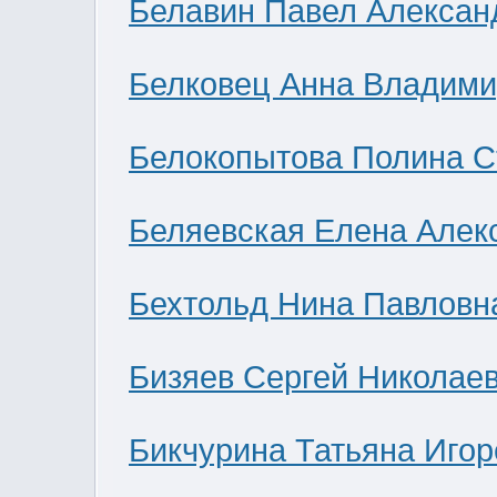
Белавин Павел Алексан
Белковец Анна Владими
Белокопытова Полина С
Беляевская Елена Алек
Бехтольд Нина Павловн
Бизяев Сергей Николае
Бикчурина Татьяна Игор