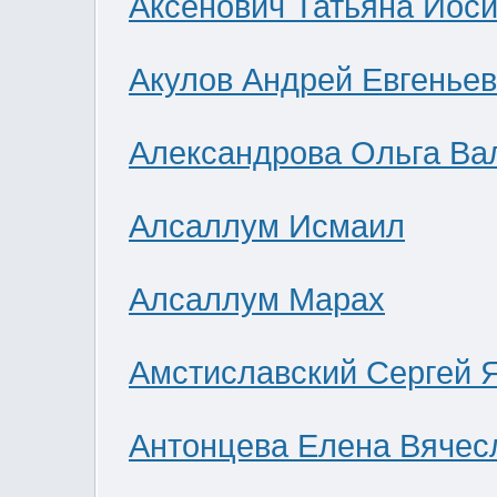
Аксенович Татьяна Иос
Акулов Андрей Евгенье
Александрова Ольга Ва
Алсаллум Исмаил
Алсаллум Марах
Амстиславский Сергей 
Антонцева Елена Вячес