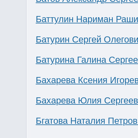
Баттулин Нариман Раши
Батурин Сергей Олегов
Батурина Галина Серге
Бахарева Ксения Игоре
Бахарева Юлия Сергее
Бгатова Наталия Петров