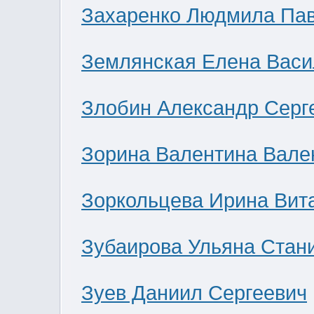
Захаренко Людмила Па
Землянская Елена Васи
Злобин Александр Серг
Зорина Валентина Вале
Зоркольцева Ирина Вит
Зубаирова Ульяна Стан
Зуев Даниил Сергеевич