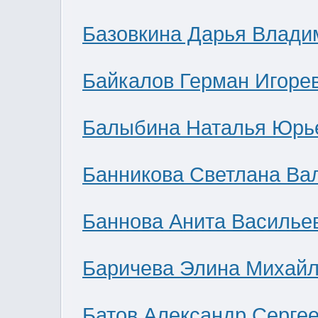
Базовкина Дарья Влади
Байкалов Герман Игоре
Балыбина Наталья Юрь
Банникова Светлана Ва
Баннова Анита Василье
Баричева Элина Михай
Батов Александр Серге