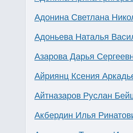
Адонина Светлана Нико
Адоньева Наталья Васи
Азарова Дарья Сергеев
Айриянц Ксения Аркадь
Айтназаров Руслан Бей
Акбердин Илья Ринатов