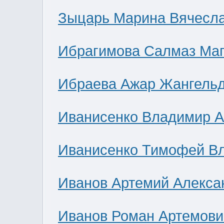
Зыцарь Марина Вячесл
Ибрагимова Салмаз Ма
Ибраева Ажар Жангель
Иванисенко Владимир А
Иванисенко Тимофей В
Иванов Артемий Алекса
Иванов Роман Артемови