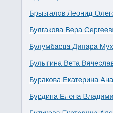
Брызгалов Леонид Олег
Булгакова Вера Сергеев
Булумбаева Динара Мух
Булыгина Вета Вячесла
Буракова Екатерина Ан
Бурдина Елена Владим