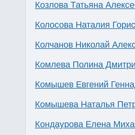
Козлова Татьяна Алекс
Колосова Наталия Гори
Колчанов Николай Алек
Комлева Полина Дмитр
Комышев Евгений Генна
Комышева Наталья Пет
Кондаурова Елена Мих