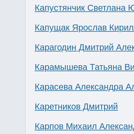
Капустянчик Светлана 
Капущак Ярослав Кирил
Карагодин Дмитрий Але
Карамышева Татьяна В
Карасева Александра А
Каретников Дмитрий
Карпов Михаил Алексан