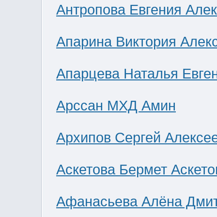
Антропова Евгения Але
Апарина Виктория Алек
Апарцева Наталья Евге
Арссан МХД Амин
Архипов Сергей Алексе
Аскетова Бермет Аскето
Афанасьева Алёна Дми