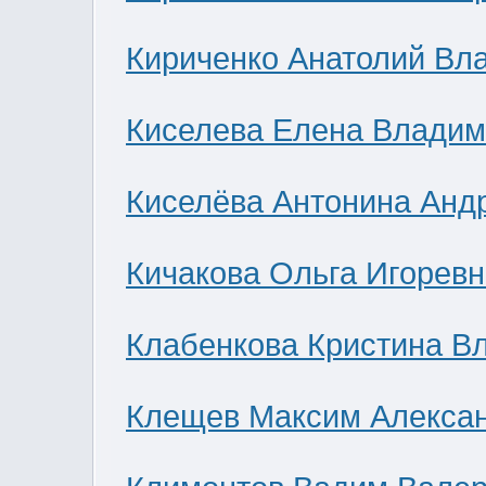
Кириченко Анатолий Вл
Киселева Елена Влади
Киселёва Антонина Анд
Кичакова Ольга Игоревн
Клабенкова Кристина В
Клещев Максим Алекса