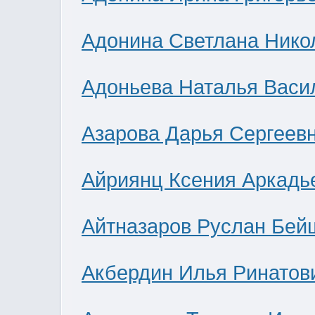
Адонина Светлана Нико
Адоньева Наталья Васи
Азарова Дарья Сергеев
Айриянц Ксения Аркадь
Айтназаров Руслан Бей
Акбердин Илья Ринатов