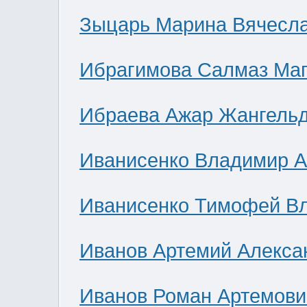
Зыцарь Марина Вячесл
Ибрагимова Салмаз Ма
Ибраева Ажар Жангель
Иванисенко Владимир А
Иванисенко Тимофей В
Иванов Артемий Алекса
Иванов Роман Артемови