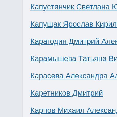
Капустянчик Светлана 
Капущак Ярослав Кирил
Карагодин Дмитрий Але
Карамышева Татьяна В
Карасева Александра А
Каретников Дмитрий
Карпов Михаил Алексан