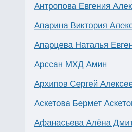
Антропова Евгения Але
Апарина Виктория Алек
Апарцева Наталья Евге
Арссан МХД Амин
Архипов Сергей Алексе
Аскетова Бермет Аскето
Афанасьева Алёна Дми