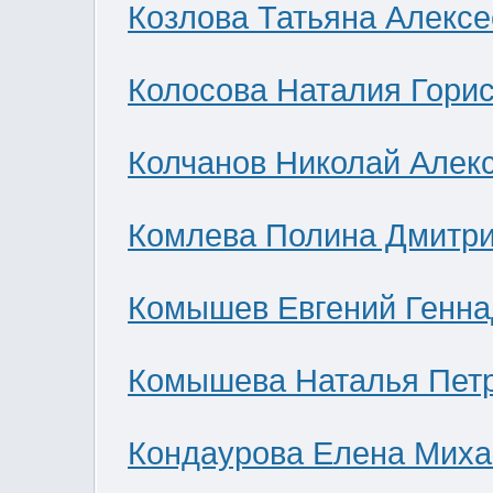
Козлова Татьяна Алекс
Колосова Наталия Гори
Колчанов Николай Алек
Комлева Полина Дмитр
Комышев Евгений Генна
Комышева Наталья Пет
Кондаурова Елена Мих