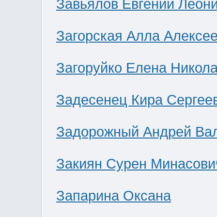
Завьялов Евгений Леон
Загорская Алла Алексе
Загоруйко Елена Никол
Задесенец Кира Сергее
Задорожный Андрей Ва
Закиян Сурен Минасови
Запарина Оксана