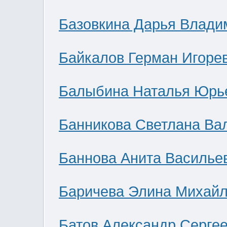
Базовкина Дарья Влади
Байкалов Герман Игоре
Балыбина Наталья Юрь
Банникова Светлана Ва
Баннова Анита Василье
Баричева Элина Михай
Батов Александр Серге