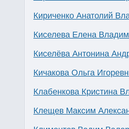
Кириченко Анатолий Вл
Киселева Елена Влади
Киселёва Антонина Анд
Кичакова Ольга Игоревн
Клабенкова Кристина В
Клещев Максим Алекса