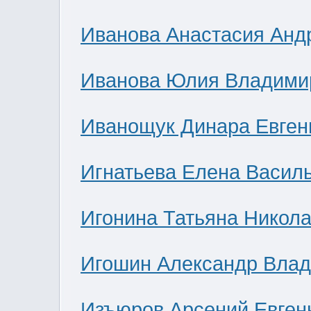
Иванова Анастасия Анд
Иванова Юлия Владими
Иванощук Динара Евген
Игнатьева Елена Васил
Игонина Татьяна Никол
Игошин Александр Вла
Изъюров Арсений Евген