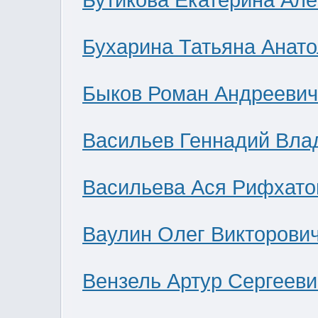
Бутикова Екатерина Ал
Бухарина Татьяна Анат
Быков Роман Андреевич
Васильев Геннадий Вла
Васильева Ася Рифхато
Ваулин Олег Викторови
Вензель Артур Сергееви