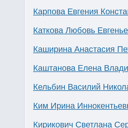
Карпова Евгения Конст
Каткова Любовь Евгень
Каширина Анастасия Пе
Каштанова Елена Влад
Кельбин Василий Никол
Ким Ирина Иннокентьев
Кирикович Светлана Се