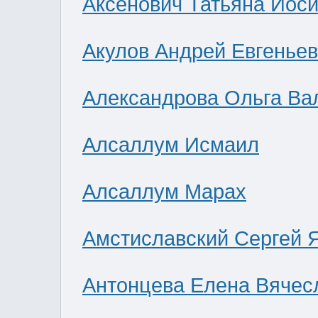
Аксенович Татьяна Иос
Акулов Андрей Евгенье
Александрова Ольга Ва
Алсаллум Исмаил
Алсаллум Марах
Амстиславский Сергей 
Антонцева Елена Вячес