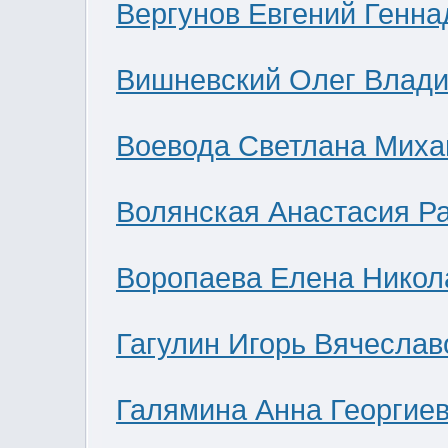
Вергунов Евгений Генна
Вишневский Олег Влад
Воевода Светлана Миха
Волянская Анастасия Р
Воропаева Елена Никол
Гагулин Игорь Вячеслав
Галямина Анна Георгие