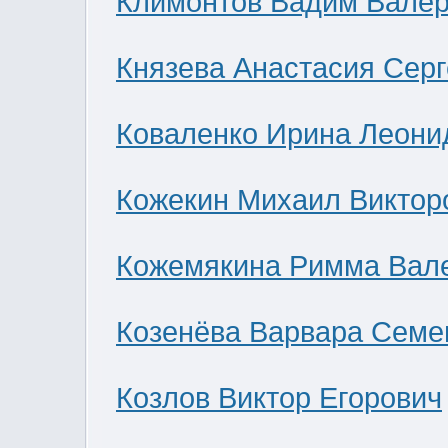
Климонтов Вадим Валер
Князева Анастасия Сер
Коваленко Ирина Леони
Кожекин Михаил Виктор
Кожемякина Римма Вал
Козенёва Варвара Семе
Козлов Виктор Егорович