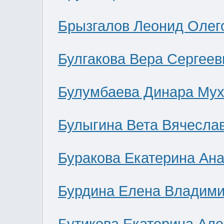
Брызгалов Леонид Олег
Булгакова Вера Сергеев
Булумбаева Динара Мух
Булыгина Вета Вячесла
Буракова Екатерина Ан
Бурдина Елена Владим