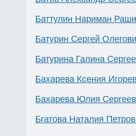
Баттулин Нариман Раши
Батурин Сергей Олегов
Батурина Галина Серге
Бахарева Ксения Игоре
Бахарева Юлия Сергее
Бгатова Наталия Петров