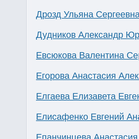
Дрозд Ульяна Сергеевн
Дудников Александр Юр
Евсюкова Валентина Се
Егорова Анастасия Але
Елгаева Елизавета Евге
Елисафенко Евгений Ан
Епанчинцева Анастасия