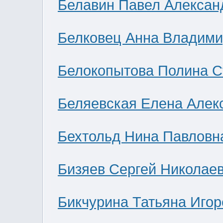
Белавин Павел Алексан
Белковец Анна Владими
Белокопытова Полина С
Беляевская Елена Алек
Бехтольд Нина Павловн
Бизяев Сергей Николае
Бикчурина Татьяна Игор