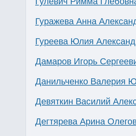
Гулевич Римма Глебовн
Гуражева Анна Алексан
Гуреева Юлия Александ
Дамаров Игорь Сергеев
Данильченко Валерия 
Девяткин Василий Алек
Дегтярева Арина Олего