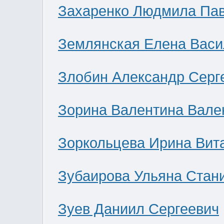
Захаренко Людмила Па
Землянская Елена Васи
Злобин Александр Серг
Зорина Валентина Вале
Зоркольцева Ирина Вит
Зубаирова Ульяна Стан
Зуев Даниил Сергеевич