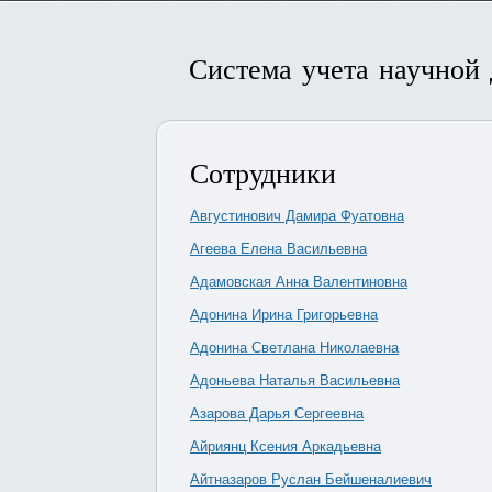
Система учета научной
Сотрудники
Августинович Дамира Фуатовна
Агеева Елена Васильевна
Адамовская Анна Валентиновна
Адонина Ирина Григорьевна
Адонина Светлана Николаевна
Адоньева Наталья Васильевна
Азарова Дарья Сергеевна
Айриянц Ксения Аркадьевна
Айтназаров Руслан Бейшеналиевич