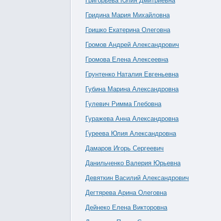
Григорьева Юлия Дмитриевна
Гридина Мария Михайловна
Гришко Екатерина Олеговна
Громов Андрей Александрович
Громова Елена Алексеевна
Грунтенко Наталия Евгеньевна
Губина Марина Александровна
Гулевич Римма Глебовна
Гуражева Анна Александровна
Гуреева Юлия Александровна
Дамаров Игорь Сергеевич
Данильченко Валерия Юрьевна
Девяткин Василий Александрович
Дегтярева Арина Олеговна
Дейнеко Елена Викторовна