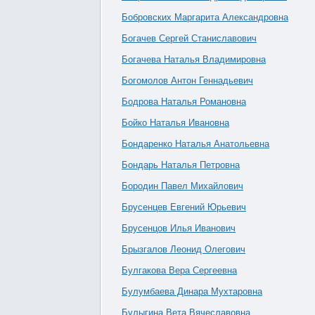
Бобровских Маргарита Александровна
Богачев Сергей Станиславович
Богачева Наталья Владимировна
Богомолов Антон Геннадьевич
Бодрова Наталья Романовна
Бойко Наталья Ивановна
Бондаренко Наталья Анатольевна
Бондарь Наталья Петровна
Бородин Павел Михайлович
Брусенцев Евгений Юрьевич
Брусенцов Илья Иванович
Брызгалов Леонид Олегович
Булгакова Вера Сергеевна
Булумбаева Динара Мухтаровна
Булыгина Вета Вячеславовна