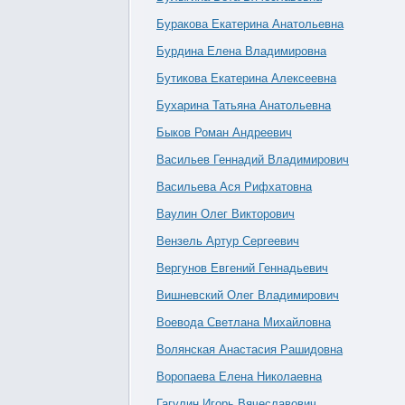
Буракова Екатерина Анатольевна
Бурдина Елена Владимировна
Бутикова Екатерина Алексеевна
Бухарина Татьяна Анатольевна
Быков Роман Андреевич
Васильев Геннадий Владимирович
Васильева Ася Рифхатовна
Ваулин Олег Викторович
Вензель Артур Сергеевич
Вергунов Евгений Геннадьевич
Вишневский Олег Владимирович
Воевода Светлана Михайловна
Волянская Анастасия Рашидовна
Воропаева Елена Николаевна
Гагулин Игорь Вячеславович