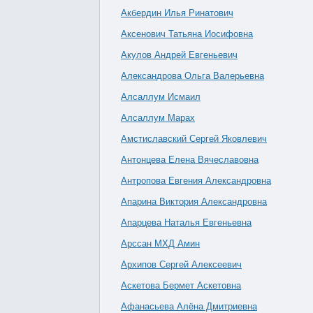
Акбердин Илья Ринатович
Аксенович Татьяна Иосифовна
Акулов Андрей Евгеньевич
Александрова Ольга Валерьевна
Алсаллум Исмаил
Алсаллум Марах
Амстиславский Сергей Яковлевич
Антонцева Елена Вячеславовна
Антропова Евгения Александровна
Апарина Виктория Александровна
Апарцева Наталья Евгеньевна
Арссан МХД Амин
Архипов Сергей Алексеевич
Аскетова Бермет Аскетовна
Афанасьева Алёна Дмитриевна