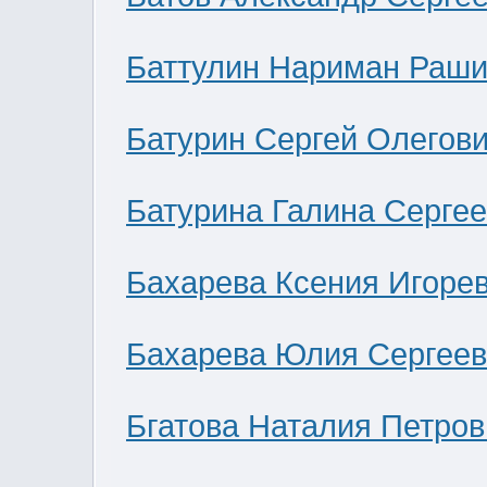
Баттулин Нариман Раши
Батурин Сергей Олегов
Батурина Галина Серге
Бахарева Ксения Игоре
Бахарева Юлия Сергее
Бгатова Наталия Петров