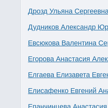
Дрозд Ульяна Сергеевн
Дудников Александр Юр
Евсюкова Валентина Се
Егорова Анастасия Але
Елгаева Елизавета Евге
Елисафенко Евгений Ан
Епанчинцева Анастасия