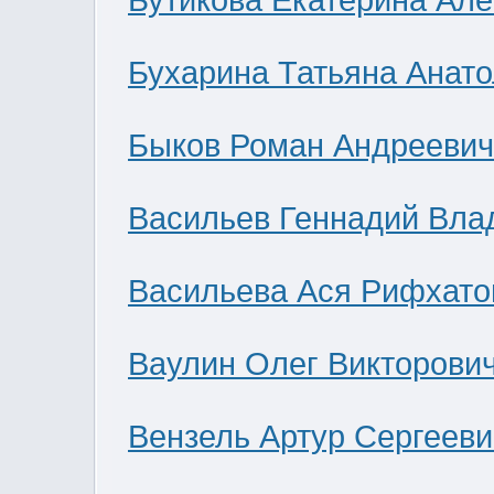
Бутикова Екатерина Ал
Бухарина Татьяна Анат
Быков Роман Андреевич
Васильев Геннадий Вла
Васильева Ася Рифхато
Ваулин Олег Викторови
Вензель Артур Сергееви