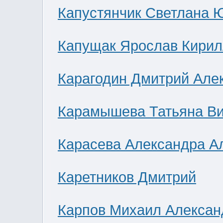
Капустянчик Светлана 
Капущак Ярослав Кирил
Карагодин Дмитрий Але
Карамышева Татьяна В
Карасева Александра А
Каретников Дмитрий
Карпов Михаил Алексан