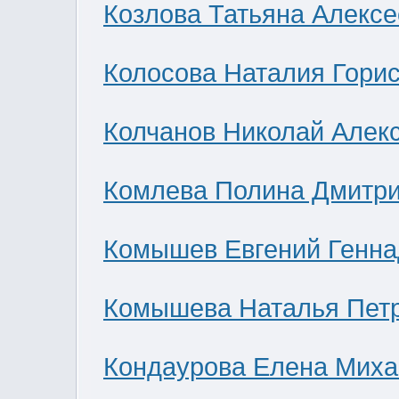
Козлова Татьяна Алекс
Колосова Наталия Гори
Колчанов Николай Алек
Комлева Полина Дмитр
Комышев Евгений Генна
Комышева Наталья Пет
Кондаурова Елена Мих