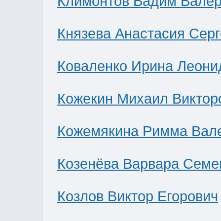
Климонтов Вадим Валер
Князева Анастасия Сер
Коваленко Ирина Леони
Кожекин Михаил Виктор
Кожемякина Римма Вал
Козенёва Варвара Семе
Козлов Виктор Егорович