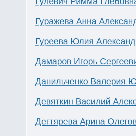
Гулевич Римма Глебовн
Гуражева Анна Алексан
Гуреева Юлия Александ
Дамаров Игорь Сергеев
Данильченко Валерия 
Девяткин Василий Алек
Дегтярева Арина Олего