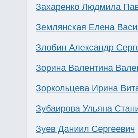
Захаренко Людмила Па
Землянская Елена Васи
Злобин Александр Серг
Зорина Валентина Вале
Зоркольцева Ирина Вит
Зубаирова Ульяна Стан
Зуев Даниил Сергеевич