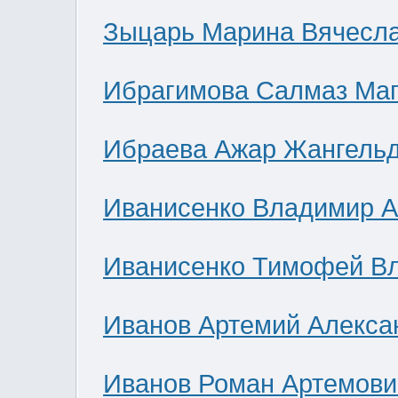
Зыцарь Марина Вячесл
Ибрагимова Салмаз Ма
Ибраева Ажар Жангель
Иванисенко Владимир А
Иванисенко Тимофей В
Иванов Артемий Алекса
Иванов Роман Артемови