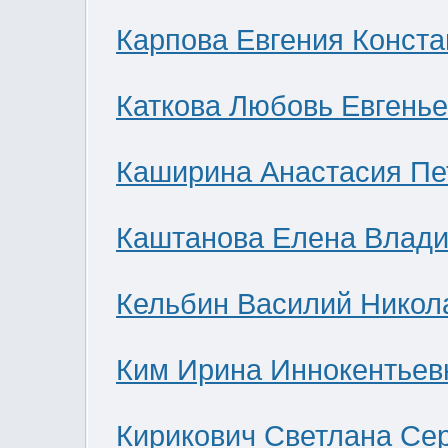
Карпова Евгения Конст
Каткова Любовь Евгень
Каширина Анастасия Пе
Каштанова Елена Влад
Кельбин Василий Никол
Ким Ирина Иннокентьев
Кирикович Светлана Се