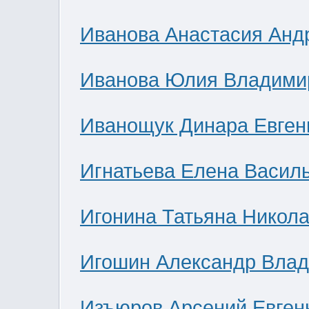
Иванова Анастасия Анд
Иванова Юлия Владими
Иванощук Динара Евген
Игнатьева Елена Васил
Игонина Татьяна Никол
Игошин Александр Вла
Изъюров Арсений Евген