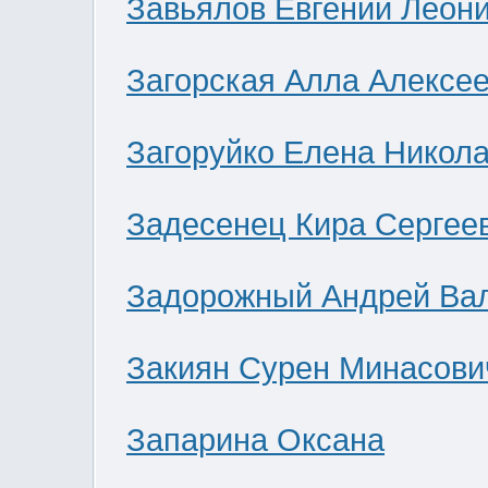
Завьялов Евгений Леон
Загорская Алла Алексе
Загоруйко Елена Никол
Задесенец Кира Сергее
Задорожный Андрей Ва
Закиян Сурен Минасови
Запарина Оксана