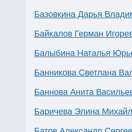
Базовкина Дарья Влади
Байкалов Герман Игоре
Балыбина Наталья Юрь
Банникова Светлана Ва
Баннова Анита Василье
Баричева Элина Михай
Батов Александр Серге