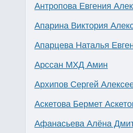
Антропова Евгения Але
Апарина Виктория Алек
Апарцева Наталья Евге
Арссан МХД Амин
Архипов Сергей Алексе
Аскетова Бермет Аскето
Афанасьева Алёна Дми