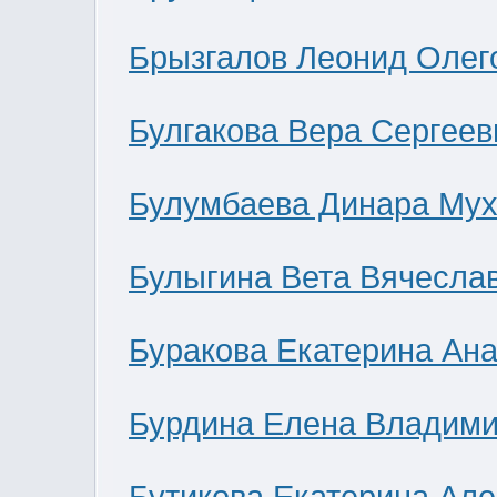
Брызгалов Леонид Олег
Булгакова Вера Сергеев
Булумбаева Динара Мух
Булыгина Вета Вячесла
Буракова Екатерина Ан
Бурдина Елена Владим