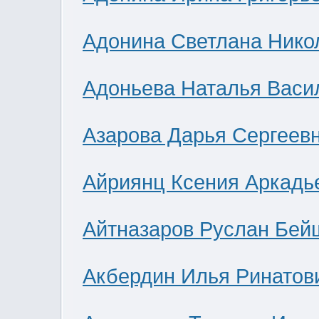
Адонина Светлана Нико
Адоньева Наталья Васи
Азарова Дарья Сергеев
Айриянц Ксения Аркадь
Айтназаров Руслан Бей
Акбердин Илья Ринатов