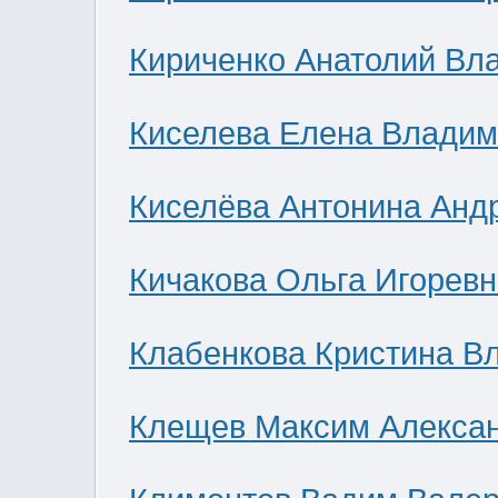
Кириченко Анатолий Вл
Киселева Елена Влади
Киселёва Антонина Анд
Кичакова Ольга Игоревн
Клабенкова Кристина В
Клещев Максим Алекса