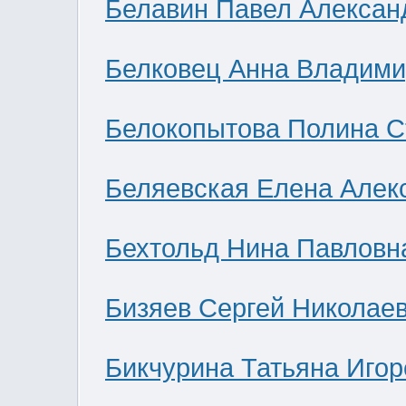
Белавин Павел Алексан
Белковец Анна Владими
Белокопытова Полина С
Беляевская Елена Алек
Бехтольд Нина Павловн
Бизяев Сергей Николае
Бикчурина Татьяна Игор