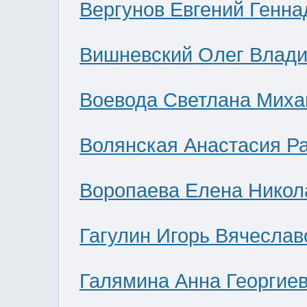
Вергунов Евгений Генна
Вишневский Олег Влад
Воевода Светлана Миха
Волянская Анастасия Р
Воропаева Елена Никол
Гагулин Игорь Вячеслав
Галямина Анна Георгие