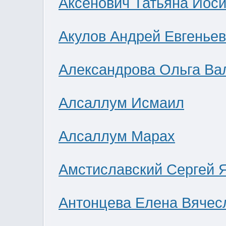
Аксенович Татьяна Иос
Акулов Андрей Евгенье
Александрова Ольга Ва
Алсаллум Исмаил
Алсаллум Марах
Амстиславский Сергей 
Антонцева Елена Вячес