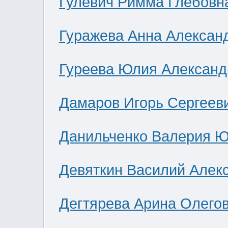
Гулевич Римма Глебовн
Гуражева Анна Алексан
Гуреева Юлия Александ
Дамаров Игорь Сергеев
Данильченко Валерия 
Девяткин Василий Алек
Дегтярева Арина Олего