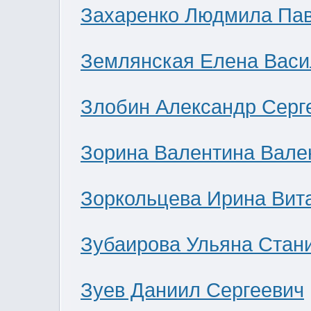
Захаренко Людмила Па
Землянская Елена Васи
Злобин Александр Серг
Зорина Валентина Вале
Зоркольцева Ирина Вит
Зубаирова Ульяна Стан
Зуев Даниил Сергеевич