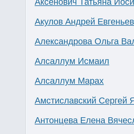
Аксенович Татьяна Иос
Акулов Андрей Евгенье
Александрова Ольга Ва
Алсаллум Исмаил
Алсаллум Марах
Амстиславский Сергей 
Антонцева Елена Вячес