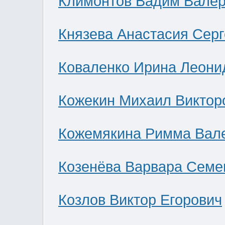
Климонтов Вадим Валер
Князева Анастасия Сер
Коваленко Ирина Леони
Кожекин Михаил Виктор
Кожемякина Римма Вал
Козенёва Варвара Семе
Козлов Виктор Егорович