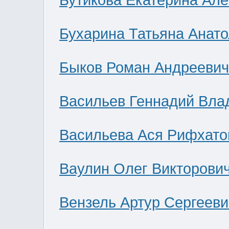
Бутикова Екатерина Ал
Бухарина Татьяна Анат
Быков Роман Андреевич
Васильев Геннадий Вла
Васильева Ася Рифхато
Ваулин Олег Викторови
Вензель Артур Сергееви