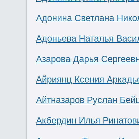
Адонина Светлана Нико
Адоньева Наталья Васи
Азарова Дарья Сергеев
Айриянц Ксения Аркадь
Айтназаров Руслан Бей
Акбердин Илья Ринатов