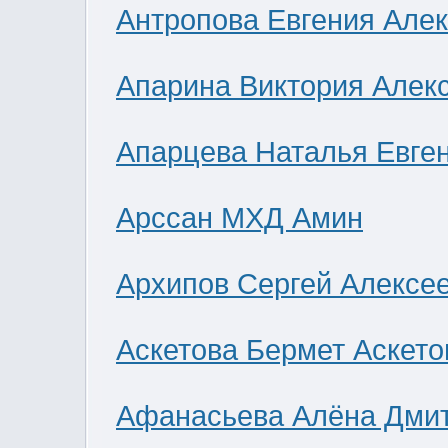
Антропова Евгения Але
Апарина Виктория Алек
Апарцева Наталья Евге
Арссан МХД Амин
Архипов Сергей Алексе
Аскетова Бермет Аскето
Афанасьева Алёна Дми