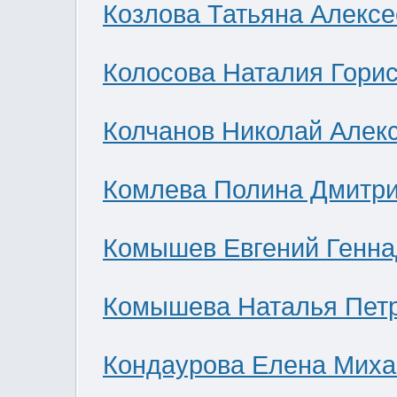
Козлова Татьяна Алекс
Колосова Наталия Гори
Колчанов Николай Алек
Комлева Полина Дмитр
Комышев Евгений Генна
Комышева Наталья Пет
Кондаурова Елена Мих