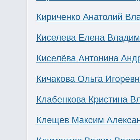
Кириченко Анатолий Вл
Киселева Елена Влади
Киселёва Антонина Анд
Кичакова Ольга Игоревн
Клабенкова Кристина В
Клещев Максим Алекса