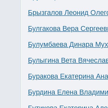
Брызгалов Леонид Олег
Булгакова Вера Сергеев
Булумбаева Динара Мух
Булыгина Вета Вячесла
Буракова Екатерина Ан
Бурдина Елена Владим