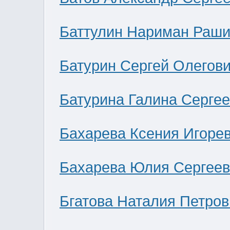
Баттулин Нариман Раши
Батурин Сергей Олегов
Батурина Галина Серге
Бахарева Ксения Игоре
Бахарева Юлия Сергее
Бгатова Наталия Петров