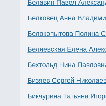
Белавин Павел Алексан
Белковец Анна Владими
Белокопытова Полина С
Беляевская Елена Алек
Бехтольд Нина Павловн
Бизяев Сергей Николае
Бикчурина Татьяна Игор