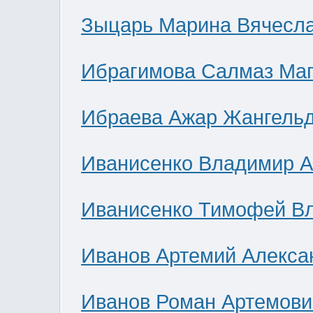
Зыцарь Марина Вячесл
Ибрагимова Салмаз Ма
Ибраева Ажар Жангель
Иванисенко Владимир А
Иванисенко Тимофей В
Иванов Артемий Алекса
Иванов Роман Артемови