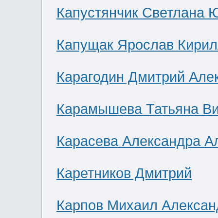
Капустянчик Светлана 
Капущак Ярослав Кирил
Карагодин Дмитрий Але
Карамышева Татьяна В
Карасева Александра А
Каретников Дмитрий
Карпов Михаил Алексан