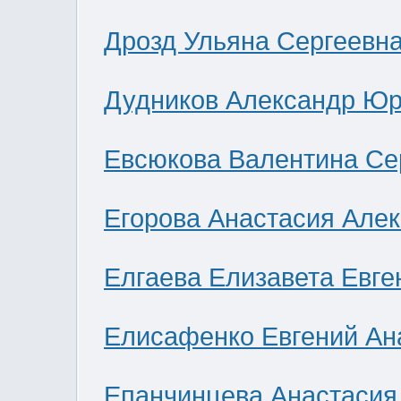
Дрозд Ульяна Сергеевн
Дудников Александр Юр
Евсюкова Валентина Се
Егорова Анастасия Але
Елгаева Елизавета Евге
Елисафенко Евгений Ан
Епанчинцева Анастасия