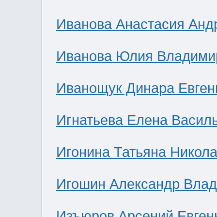
Иванова Анастасия Анд
Иванова Юлия Владими
Иванощук Динара Евген
Игнатьева Елена Васил
Игонина Татьяна Никол
Игошин Александр Вла
Изъюров Арсений Евген