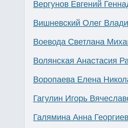
Вергунов Евгений Генна
Вишневский Олег Влад
Воевода Светлана Миха
Волянская Анастасия Р
Воропаева Елена Никол
Гагулин Игорь Вячеслав
Галямина Анна Георгие