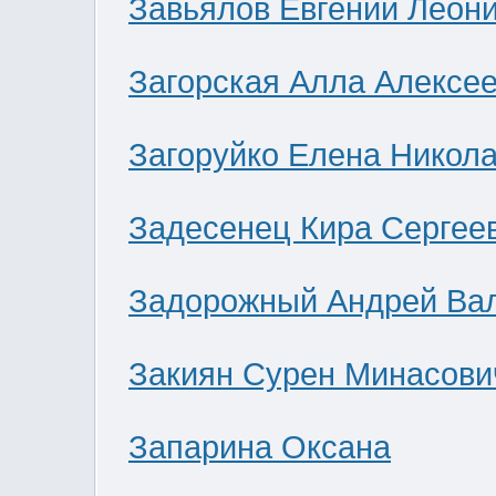
Завьялов Евгений Леон
Загорская Алла Алексе
Загоруйко Елена Никол
Задесенец Кира Сергее
Задорожный Андрей Ва
Закиян Сурен Минасови
Запарина Оксана