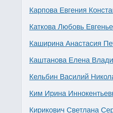
Карпова Евгения Конст
Каткова Любовь Евгень
Каширина Анастасия Пе
Каштанова Елена Влад
Кельбин Василий Никол
Ким Ирина Иннокентьев
Кирикович Светлана Се