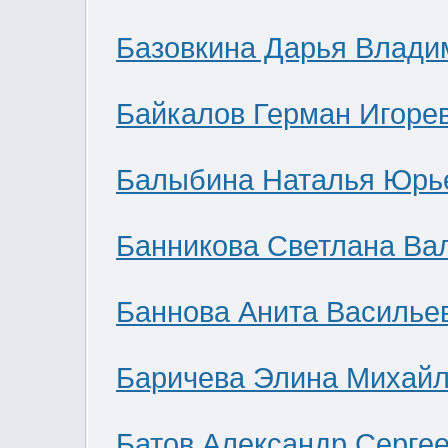
Базовкина Дарья Влади
Байкалов Герман Игоре
Балыбина Наталья Юрь
Банникова Светлана Ва
Баннова Анита Василье
Баричева Элина Михай
Батов Александр Серге