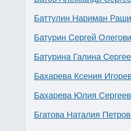
Баттулин Нариман Раши
Батурин Сергей Олегов
Батурина Галина Серге
Бахарева Ксения Игоре
Бахарева Юлия Сергее
Бгатова Наталия Петров