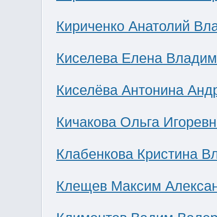
Кириченко Анатолий Вл
Киселева Елена Влади
Киселёва Антонина Анд
Кичакова Ольга Игоревн
Клабенкова Кристина В
Клещев Максим Алекса