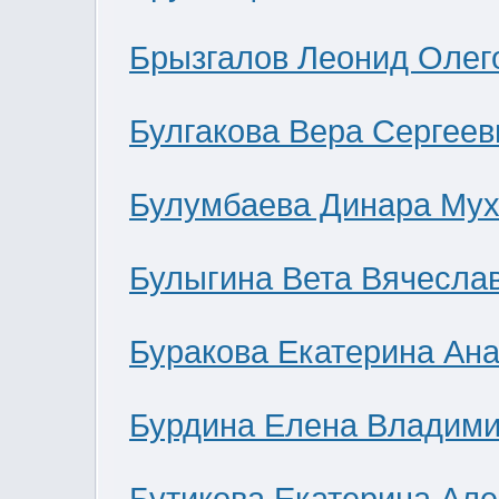
Брызгалов Леонид Олег
Булгакова Вера Сергеев
Булумбаева Динара Мух
Булыгина Вета Вячесла
Буракова Екатерина Ан
Бурдина Елена Владим