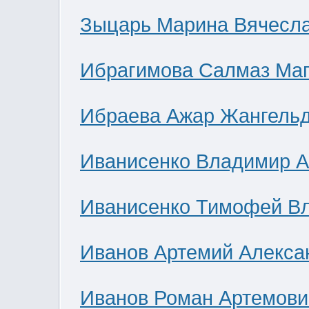
Зыцарь Марина Вячесл
Ибрагимова Салмаз Ма
Ибраева Ажар Жангель
Иванисенко Владимир А
Иванисенко Тимофей В
Иванов Артемий Алекса
Иванов Роман Артемови