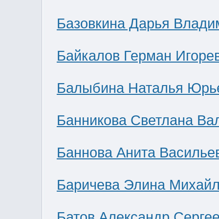
Базовкина Дарья Влади
Байкалов Герман Игоре
Балыбина Наталья Юрь
Банникова Светлана Ва
Баннова Анита Василье
Баричева Элина Михай
Батов Александр Серге