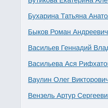
Бутикова Екатерина Ал
Бухарина Татьяна Анат
Быков Роман Андреевич
Васильев Геннадий Вла
Васильева Ася Рифхато
Ваулин Олег Викторови
Вензель Артур Сергееви