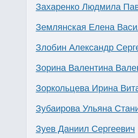
Захаренко Людмила Па
Землянская Елена Васи
Злобин Александр Серг
Зорина Валентина Вале
Зоркольцева Ирина Вит
Зубаирова Ульяна Стан
Зуев Даниил Сергеевич