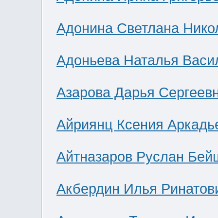
Адонина Светлана Нико
Адоньева Наталья Васи
Азарова Дарья Сергеев
Айриянц Ксения Аркадь
Айтназаров Руслан Бей
Акбердин Илья Ринатов