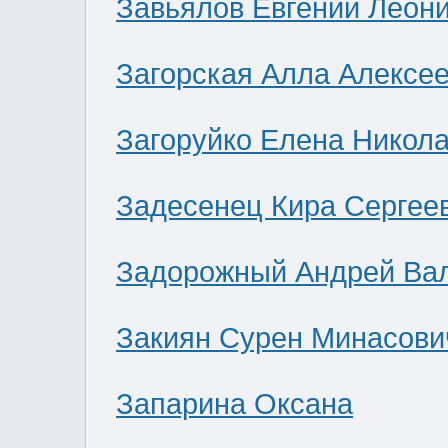
Завьялов Евгений Леон
Загорская Алла Алексе
Загоруйко Елена Никол
Задесенец Кира Сергее
Задорожный Андрей Ва
Закиян Сурен Минасови
Запарина Оксана