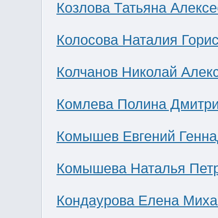
Козлова Татьяна Алекс
Колосова Наталия Гори
Колчанов Николай Алек
Комлева Полина Дмитр
Комышев Евгений Генна
Комышева Наталья Пет
Кондаурова Елена Мих