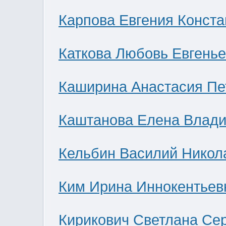
Карпова Евгения Конст
Каткова Любовь Евгень
Каширина Анастасия Пе
Каштанова Елена Влад
Кельбин Василий Никол
Ким Ирина Иннокентьев
Кирикович Светлана Се