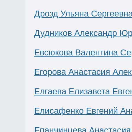
Дрозд Ульяна Сергеевн
Дудников Александр Юр
Евсюкова Валентина Се
Егорова Анастасия Але
Елгаева Елизавета Евге
Елисафенко Евгений Ан
Епанчинцева Анастасия