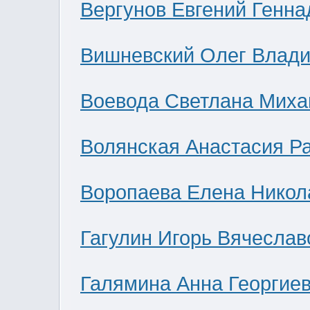
Вергунов Евгений Генна
Вишневский Олег Влад
Воевода Светлана Миха
Волянская Анастасия Р
Воропаева Елена Никол
Гагулин Игорь Вячеслав
Галямина Анна Георгие