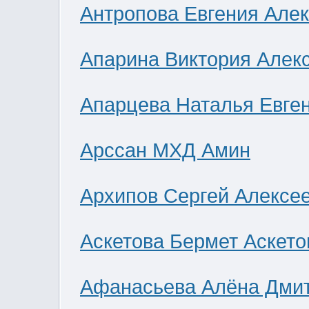
Антропова Евгения Але
Апарина Виктория Алек
Апарцева Наталья Евге
Арссан МХД Амин
Архипов Сергей Алексе
Аскетова Бермет Аскето
Афанасьева Алёна Дми