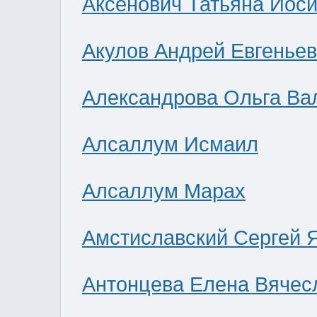
Аксенович Татьяна Иос
Акулов Андрей Евгенье
Александрова Ольга Ва
Алсаллум Исмаил
Алсаллум Марах
Амстиславский Сергей 
Антонцева Елена Вячес