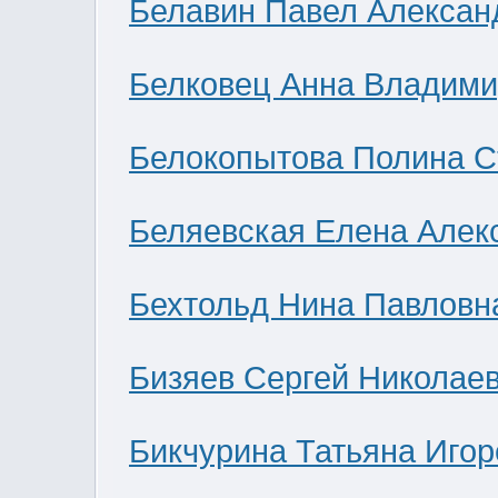
Белавин Павел Алексан
Белковец Анна Владими
Белокопытова Полина С
Беляевская Елена Алек
Бехтольд Нина Павловн
Бизяев Сергей Николае
Бикчурина Татьяна Игор