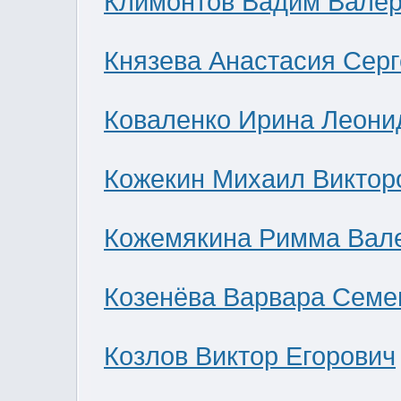
Климонтов Вадим Валер
Князева Анастасия Сер
Коваленко Ирина Леони
Кожекин Михаил Виктор
Кожемякина Римма Вал
Козенёва Варвара Семе
Козлов Виктор Егорович