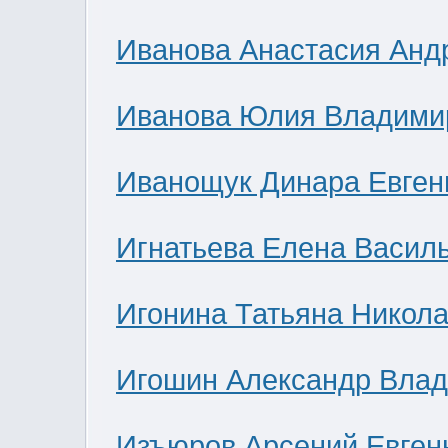
Иванова Анастасия Анд
Иванова Юлия Владими
Иванощук Динара Евген
Игнатьева Елена Васил
Игонина Татьяна Никол
Игошин Александр Вла
Изъюров Арсений Евген