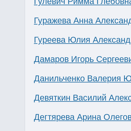
Гулевич Римма Глебовн
Гуражева Анна Алексан
Гуреева Юлия Александ
Дамаров Игорь Сергеев
Данильченко Валерия 
Девяткин Василий Алек
Дегтярева Арина Олего