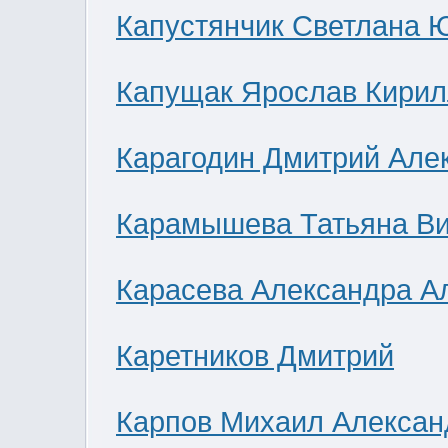
Капустянчик Светлана 
Капущак Ярослав Кирил
Карагодин Дмитрий Але
Карамышева Татьяна В
Карасева Александра А
Каретников Дмитрий
Карпов Михаил Алексан