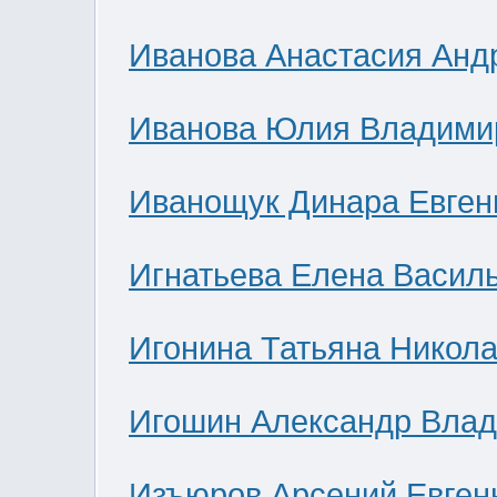
Иванова Анастасия Анд
Иванова Юлия Владими
Иванощук Динара Евген
Игнатьева Елена Васил
Игонина Татьяна Никол
Игошин Александр Вла
Изъюров Арсений Евген