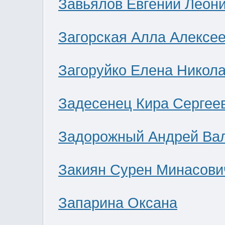
Завьялов Евгений Леон
Загорская Алла Алексе
Загоруйко Елена Никол
Задесенец Кира Сергее
Задорожный Андрей Ва
Закиян Сурен Минасови
Запарина Оксана