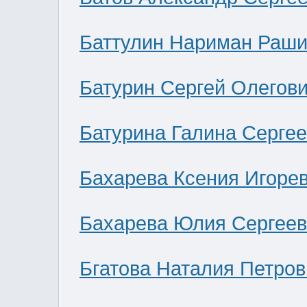
Баттулин Нариман Раши
Батурин Сергей Олегов
Батурина Галина Серге
Бахарева Ксения Игоре
Бахарева Юлия Сергее
Бгатова Наталия Петров