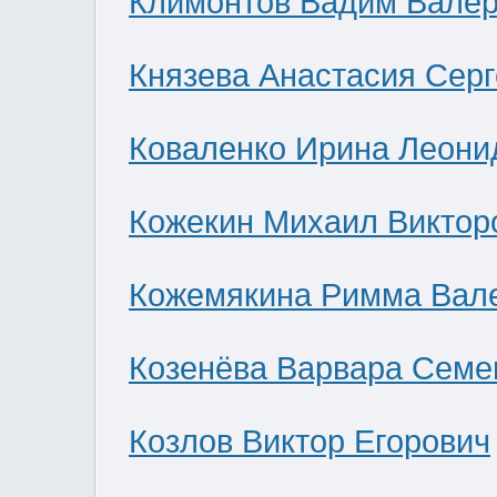
Климонтов Вадим Валер
Князева Анастасия Сер
Коваленко Ирина Леони
Кожекин Михаил Виктор
Кожемякина Римма Вал
Козенёва Варвара Семе
Козлов Виктор Егорович