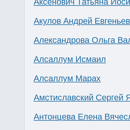
Аксенович Татьяна Иос
Акулов Андрей Евгенье
Александрова Ольга Ва
Алсаллум Исмаил
Алсаллум Марах
Амстиславский Сергей 
Антонцева Елена Вячес