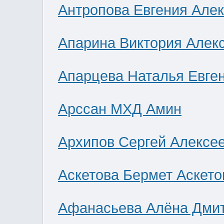
Антропова Евгения Але
Апарина Виктория Алек
Апарцева Наталья Евге
Арссан МХД Амин
Архипов Сергей Алексе
Аскетова Бермет Аскето
Афанасьева Алёна Дми