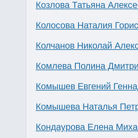
Козлова Татьяна Алекс
Колосова Наталия Гори
Колчанов Николай Алек
Комлева Полина Дмитр
Комышев Евгений Генна
Комышева Наталья Пет
Кондаурова Елена Мих