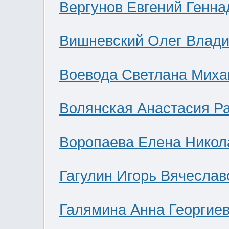
Вергунов Евгений Генна
Вишневский Олег Влад
Воевода Светлана Миха
Волянская Анастасия Р
Воропаева Елена Никол
Гагулин Игорь Вячеслав
Галямина Анна Георгие