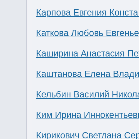
Карпова Евгения Конст
Каткова Любовь Евгень
Каширина Анастасия Пе
Каштанова Елена Влад
Кельбин Василий Никол
Ким Ирина Иннокентьев
Кирикович Светлана Се