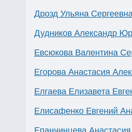
Дрозд Ульяна Сергеевн
Дудников Александр Юр
Евсюкова Валентина Се
Егорова Анастасия Але
Елгаева Елизавета Евге
Елисафенко Евгений Ан
Епанчинцева Анастасия