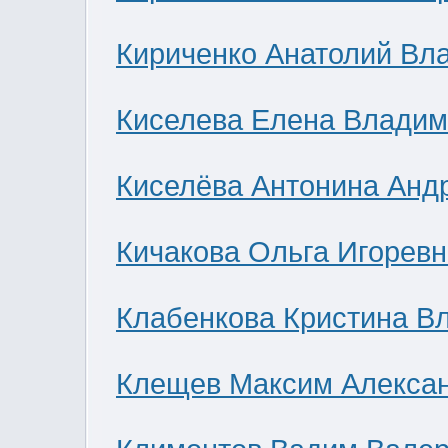
Кириченко Анатолий Вл
Киселева Елена Влади
Киселёва Антонина Анд
Кичакова Ольга Игоревн
Клабенкова Кристина В
Клещев Максим Алекса