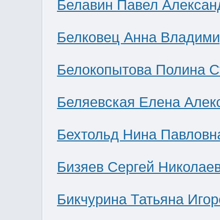
Белавин Павел Алексан
Белковец Анна Владими
Белокопытова Полина С
Беляевская Елена Алек
Бехтольд Нина Павловн
Бизяев Сергей Николае
Бикчурина Татьяна Игор