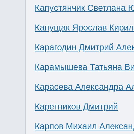
Капустянчик Светлана 
Капущак Ярослав Кирил
Карагодин Дмитрий Але
Карамышева Татьяна В
Карасева Александра А
Каретников Дмитрий
Карпов Михаил Алексан