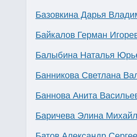
Базовкина Дарья Влади
Байкалов Герман Игоре
Балыбина Наталья Юрь
Банникова Светлана Ва
Баннова Анита Василье
Баричева Элина Михай
Батов Александр Серге