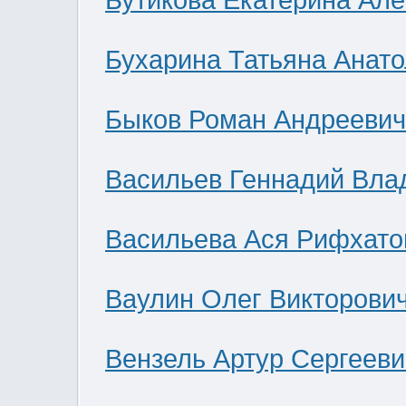
Бутикова Екатерина Ал
Бухарина Татьяна Анат
Быков Роман Андреевич
Васильев Геннадий Вла
Васильева Ася Рифхато
Ваулин Олег Викторови
Вензель Артур Сергееви