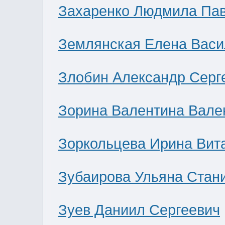
Захаренко Людмила Па
Землянская Елена Васи
Злобин Александр Серг
Зорина Валентина Вале
Зоркольцева Ирина Вит
Зубаирова Ульяна Стан
Зуев Даниил Сергеевич