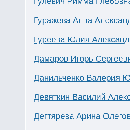
Гулевич Римма Глебовн
Гуражева Анна Алексан
Гуреева Юлия Александ
Дамаров Игорь Сергеев
Данильченко Валерия 
Девяткин Василий Алек
Дегтярева Арина Олего