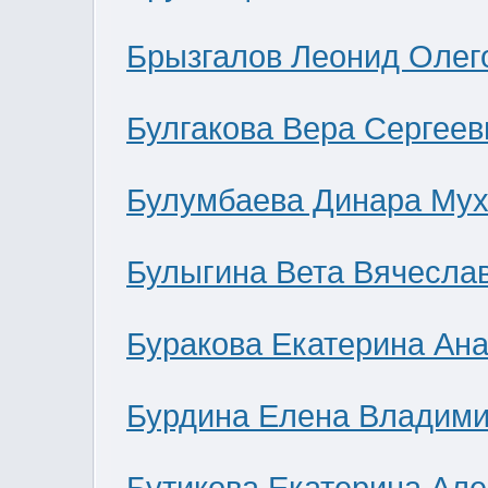
Брызгалов Леонид Олег
Булгакова Вера Сергеев
Булумбаева Динара Мух
Булыгина Вета Вячесла
Буракова Екатерина Ан
Бурдина Елена Владим