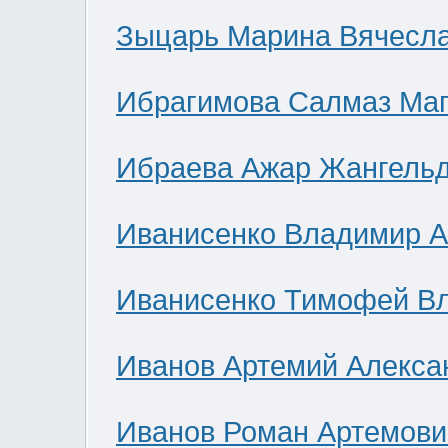
Зыцарь Марина Вячесл
Ибрагимова Салмаз Ма
Ибраева Ажар Жангель
Иванисенко Владимир А
Иванисенко Тимофей В
Иванов Артемий Алекса
Иванов Роман Артемови