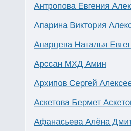
Антропова Евгения Але
Апарина Виктория Алек
Апарцева Наталья Евге
Арссан МХД Амин
Архипов Сергей Алексе
Аскетова Бермет Аскето
Афанасьева Алёна Дми