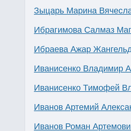
Зыцарь Марина Вячесл
Ибрагимова Салмаз Ма
Ибраева Ажар Жангель
Иванисенко Владимир А
Иванисенко Тимофей В
Иванов Артемий Алекса
Иванов Роман Артемови