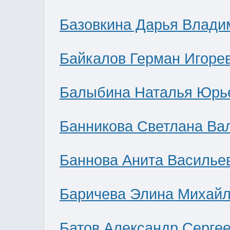
Базовкина Дарья Влади
Байкалов Герман Игоре
Балыбина Наталья Юрь
Банникова Светлана Ва
Баннова Анита Василье
Баричева Элина Михай
Батов Александр Серге