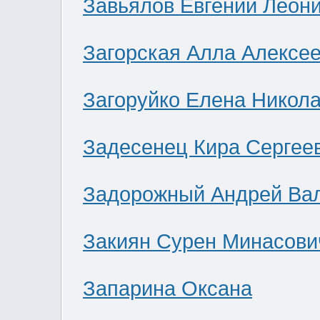
Завьялов Евгений Леон
Загорская Алла Алексе
Загоруйко Елена Никол
Задесенец Кира Сергее
Задорожный Андрей Ва
Закиян Сурен Минасови
Запарина Оксана