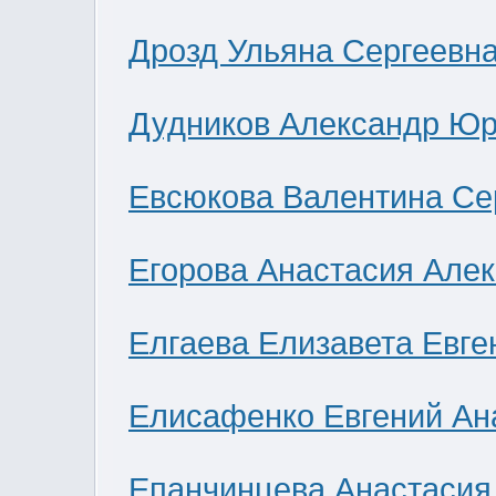
Дрозд Ульяна Сергеевн
Дудников Александр Юр
Евсюкова Валентина Се
Егорова Анастасия Але
Елгаева Елизавета Евге
Елисафенко Евгений Ан
Епанчинцева Анастасия