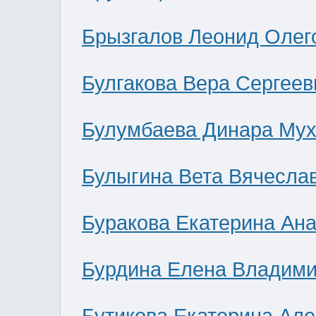
Брызгалов Леонид Олег
Булгакова Вера Сергеев
Булумбаева Динара Мух
Булыгина Вета Вячесла
Буракова Екатерина Ан
Бурдина Елена Владим