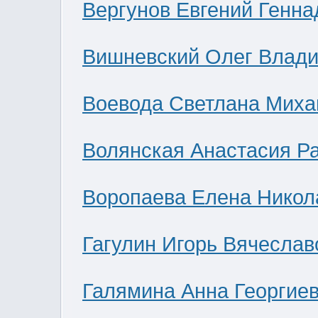
Вергунов Евгений Генна
Вишневский Олег Влад
Воевода Светлана Миха
Волянская Анастасия Р
Воропаева Елена Никол
Гагулин Игорь Вячеслав
Галямина Анна Георгие