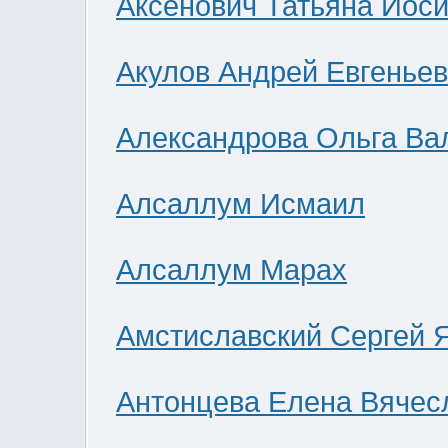
Аксенович Татьяна Иос
Акулов Андрей Евгенье
Александрова Ольга Ва
Алсаллум Исмаил
Алсаллум Марах
Амстиславский Сергей 
Антонцева Елена Вячес