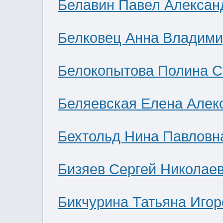
Белавин Павел Алексан
Белковец Анна Владими
Белокопытова Полина С
Беляевская Елена Алек
Бехтольд Нина Павловн
Бизяев Сергей Николае
Бикчурина Татьяна Игор