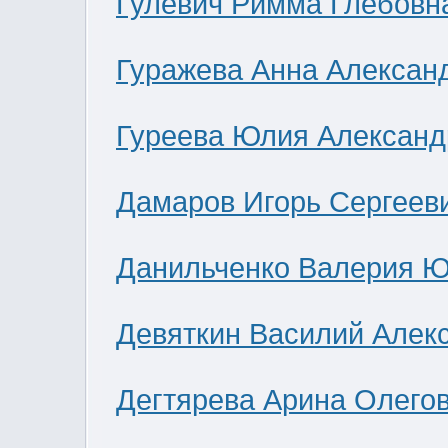
Гулевич Римма Глебовн
Гуражева Анна Алексан
Гуреева Юлия Александ
Дамаров Игорь Сергеев
Данильченко Валерия 
Девяткин Василий Алек
Дегтярева Арина Олего