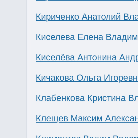
Кириченко Анатолий Вл
Киселева Елена Влади
Киселёва Антонина Анд
Кичакова Ольга Игоревн
Клабенкова Кристина В
Клещев Максим Алекса