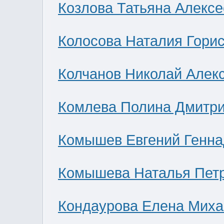
Козлова Татьяна Алекс
Колосова Наталия Гори
Колчанов Николай Алек
Комлева Полина Дмитр
Комышев Евгений Генна
Комышева Наталья Пет
Кондаурова Елена Мих