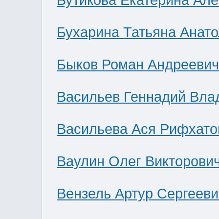
Бутикова Екатерина Ал
Бухарина Татьяна Анат
Быков Роман Андреевич
Васильев Геннадий Вла
Васильева Ася Рифхато
Ваулин Олег Викторови
Вензель Артур Сергееви