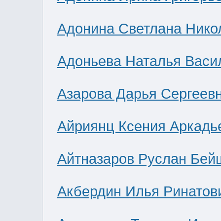
Адонина Светлана Нико
Адоньева Наталья Васи
Азарова Дарья Сергеев
Айриянц Ксения Аркадь
Айтназаров Руслан Бей
Акбердин Илья Ринатов