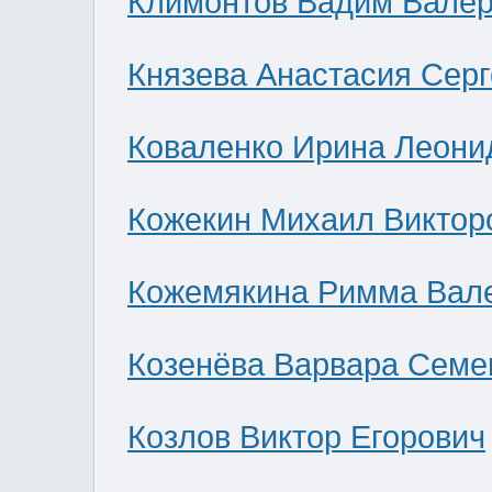
Климонтов Вадим Валер
Князева Анастасия Сер
Коваленко Ирина Леони
Кожекин Михаил Виктор
Кожемякина Римма Вал
Козенёва Варвара Семе
Козлов Виктор Егорович