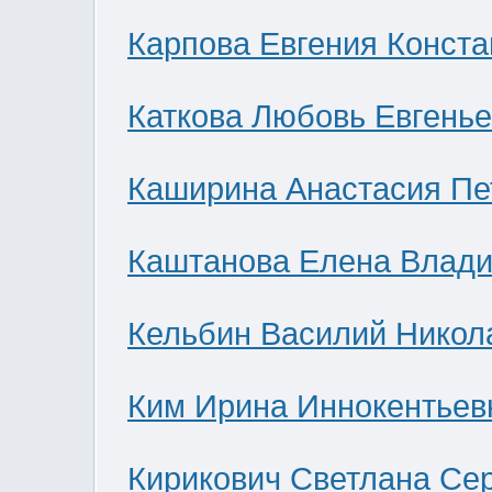
Карпова Евгения Конст
Каткова Любовь Евгень
Каширина Анастасия Пе
Каштанова Елена Влад
Кельбин Василий Никол
Ким Ирина Иннокентьев
Кирикович Светлана Се