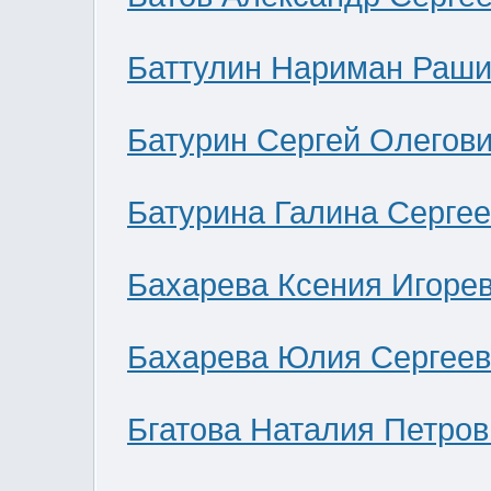
Баттулин Нариман Раши
Батурин Сергей Олегов
Батурина Галина Серге
Бахарева Ксения Игоре
Бахарева Юлия Сергее
Бгатова Наталия Петров