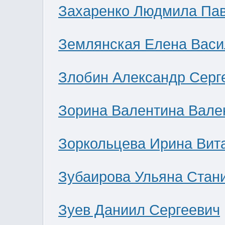
Захаренко Людмила Па
Землянская Елена Васи
Злобин Александр Серг
Зорина Валентина Вале
Зоркольцева Ирина Вит
Зубаирова Ульяна Стан
Зуев Даниил Сергеевич