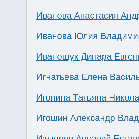
Иванова Анастасия Анд
Иванова Юлия Владими
Иванощук Динара Евген
Игнатьева Елена Васил
Игонина Татьяна Никол
Игошин Александр Вла
Изъюров Арсений Евген