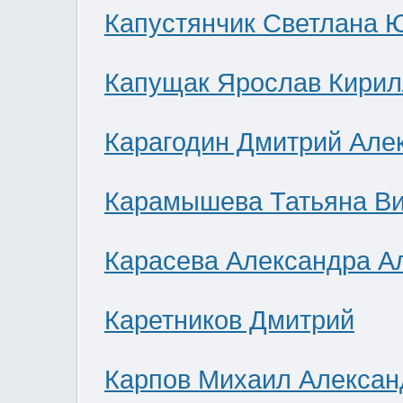
Капустянчик Светлана 
Капущак Ярослав Кирил
Карагодин Дмитрий Але
Карамышева Татьяна В
Карасева Александра А
Каретников Дмитрий
Карпов Михаил Алексан