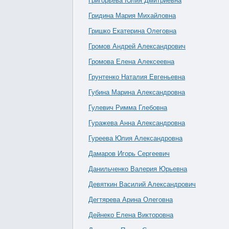
Григорьева Юлия Дмитриевна
Гридина Мария Михайловна
Гришко Екатерина Олеговна
Громов Андрей Александрович
Громова Елена Алексеевна
Грунтенко Наталия Евгеньевна
Губина Марина Александровна
Гулевич Римма Глебовна
Гуражева Анна Александровна
Гуреева Юлия Александровна
Дамаров Игорь Сергеевич
Данильченко Валерия Юрьевна
Девяткин Василий Александрович
Дегтярева Арина Олеговна
Дейнеко Елена Викторовна