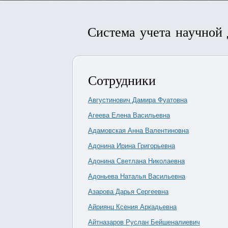
Система учета научной
Сотрудники
Августинович Дамира Фуатовна
Агеева Елена Васильевна
Адамовская Анна Валентиновна
Адонина Ирина Григорьевна
Адонина Светлана Николаевна
Адоньева Наталья Васильевна
Азарова Дарья Сергеевна
Айриянц Ксения Аркадьевна
Айтназаров Руслан Бейшеналиевич