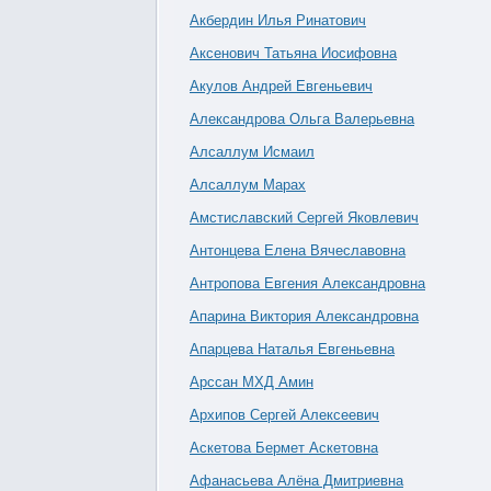
Акбердин Илья Ринатович
Аксенович Татьяна Иосифовна
Акулов Андрей Евгеньевич
Александрова Ольга Валерьевна
Алсаллум Исмаил
Алсаллум Марах
Амстиславский Сергей Яковлевич
Антонцева Елена Вячеславовна
Антропова Евгения Александровна
Апарина Виктория Александровна
Апарцева Наталья Евгеньевна
Арссан МХД Амин
Архипов Сергей Алексеевич
Аскетова Бермет Аскетовна
Афанасьева Алёна Дмитриевна