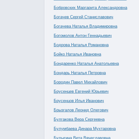
Бобровских Маргарита Александровна
Богачев Сергей Станиславович
Богачева Наталья Владимировна
Богомолов Антон Геннадьевич
Бодрова Наталья Романовна
Бойко Наталья Ивановна
Бондаренко Наталья Анатольевна
Бондарь Наталья Петровна
Бородин Павел Михайлович
Брусенцев Евгений Юрьевич
Брусенцов Илья Иванович
Брызгалов Леонид Олегович
Булгакова Вера Сергеевна
Булумбаева Динара Мухтаровна
Булыгина Вета Вячеславовна