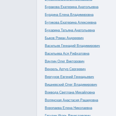
Буракова Екатерина Анатольевна
Бурдина Елена Владимировна
Бутикова Екатерина Алексеевна
Бухарина Татьяна Анатольевна
Быков Роман Андреевич
Васильев Геннадий Владимирович
Васильева Ася Рифхатовна
Ваулин Олег Викторович
Вензель Артур Сергеевич
Вергунов Евгений Геннадьевич
Вишневский Олег Владимирович
Воевода Светлана Михайловна
Волянская Анастасия Рашидовна
Воропаева Елена Николаевна
Гагулин Игорь Вячеславович