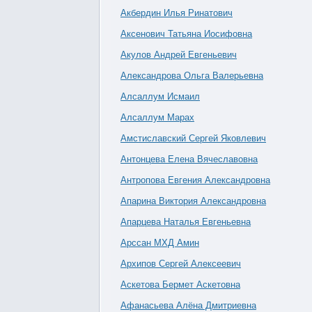
Акбердин Илья Ринатович
Аксенович Татьяна Иосифовна
Акулов Андрей Евгеньевич
Александрова Ольга Валерьевна
Алсаллум Исмаил
Алсаллум Марах
Амстиславский Сергей Яковлевич
Антонцева Елена Вячеславовна
Антропова Евгения Александровна
Апарина Виктория Александровна
Апарцева Наталья Евгеньевна
Арссан МХД Амин
Архипов Сергей Алексеевич
Аскетова Бермет Аскетовна
Афанасьева Алёна Дмитриевна