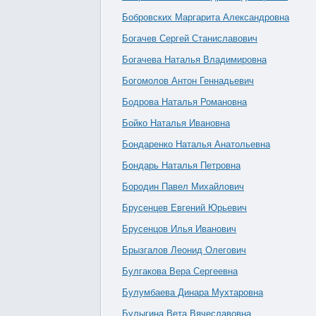
Бобровских Маргарита Александровна
Богачев Сергей Станиславович
Богачева Наталья Владимировна
Богомолов Антон Геннадьевич
Бодрова Наталья Романовна
Бойко Наталья Ивановна
Бондаренко Наталья Анатольевна
Бондарь Наталья Петровна
Бородин Павел Михайлович
Брусенцев Евгений Юрьевич
Брусенцов Илья Иванович
Брызгалов Леонид Олегович
Булгакова Вера Сергеевна
Булумбаева Динара Мухтаровна
Булыгина Вета Вячеславовна