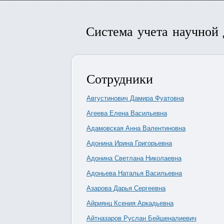
Система учета научной
Сотрудники
Августинович Дамира Фуатовна
Агеева Елена Васильевна
Адамовская Анна Валентиновна
Адонина Ирина Григорьевна
Адонина Светлана Николаевна
Адоньева Наталья Васильевна
Азарова Дарья Сергеевна
Айриянц Ксения Аркадьевна
Айтназаров Руслан Бейшеналиевич