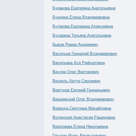
Буракова Екатерина Анатольевна
Бурдина Елена Владимировна
Бутикова Екатерина Алексеевна
Бухарина Татьяна Анатольевна
Быков Роман Андреевич
Васильев Геннадий Владимирович
Васильева Ася Рифхатовна
Ваулин Олег Викторович
Вензель Артур Сергеевич
Вергунов Евгений Геннадьевич
Вишневский Олег Владимирович
Воевода Светлана Михайловна
Волянская Анастасия Рашидовна
Воропаева Елена Николаевна
Гагулин Игорь Вячеславович