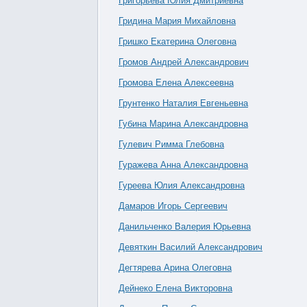
Григорьева Юлия Дмитриевна
Гридина Мария Михайловна
Гришко Екатерина Олеговна
Громов Андрей Александрович
Громова Елена Алексеевна
Грунтенко Наталия Евгеньевна
Губина Марина Александровна
Гулевич Римма Глебовна
Гуражева Анна Александровна
Гуреева Юлия Александровна
Дамаров Игорь Сергеевич
Данильченко Валерия Юрьевна
Девяткин Василий Александрович
Дегтярева Арина Олеговна
Дейнеко Елена Викторовна