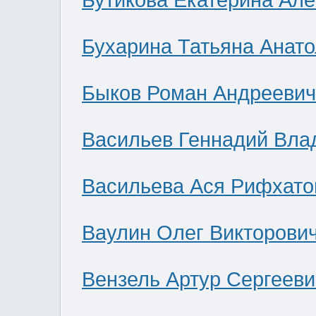
Бутикова Екатерина Ал
Бухарина Татьяна Анат
Быков Роман Андреевич
Васильев Геннадий Вла
Васильева Ася Рифхато
Ваулин Олег Викторови
Вензель Артур Сергееви