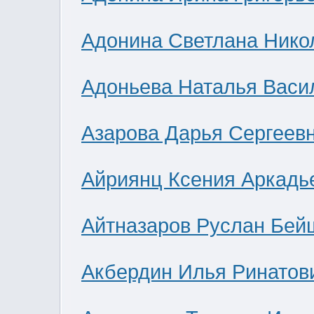
Адонина Светлана Нико
Адоньева Наталья Васи
Азарова Дарья Сергеев
Айриянц Ксения Аркадь
Айтназаров Руслан Бей
Акбердин Илья Ринатов