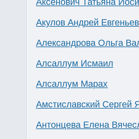
Аксенович Татьяна Иос
Акулов Андрей Евгенье
Александрова Ольга Ва
Алсаллум Исмаил
Алсаллум Марах
Амстиславский Сергей 
Антонцева Елена Вячес