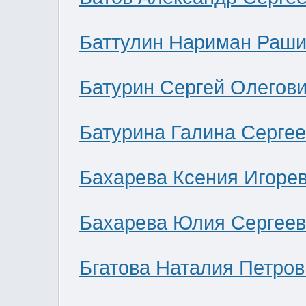
Баттулин Нариман Раши
Батурин Сергей Олегов
Батурина Галина Серге
Бахарева Ксения Игоре
Бахарева Юлия Сергее
Бгатова Наталия Петров