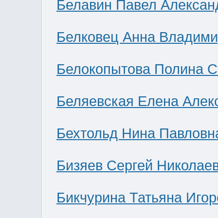
Белавин Павел Алексан
Белковец Анна Владими
Белокопытова Полина С
Беляевская Елена Алек
Бехтольд Нина Павловн
Бизяев Сергей Николае
Бикчурина Татьяна Игор