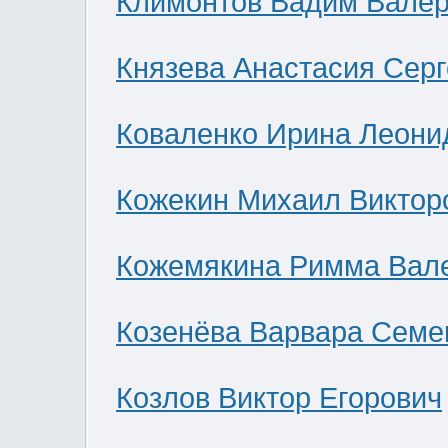
Климонтов Вадим Валер
Князева Анастасия Сер
Коваленко Ирина Леони
Кожекин Михаил Виктор
Кожемякина Римма Вал
Козенёва Варвара Семе
Козлов Виктор Егорович