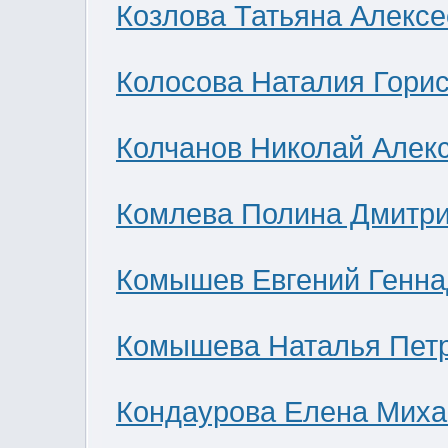
Козлова Татьяна Алекс
Колосова Наталия Гори
Колчанов Николай Алек
Комлева Полина Дмитр
Комышев Евгений Генна
Комышева Наталья Пет
Кондаурова Елена Мих