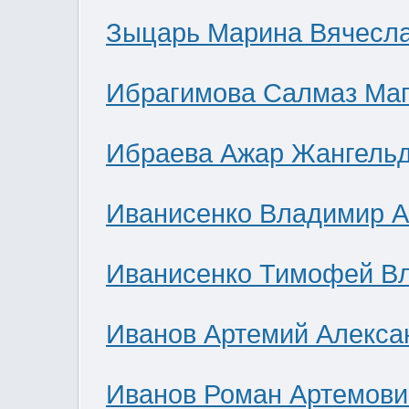
Зыцарь Марина Вячесл
Ибрагимова Салмаз Ма
Ибраева Ажар Жангель
Иванисенко Владимир А
Иванисенко Тимофей В
Иванов Артемий Алекса
Иванов Роман Артемови