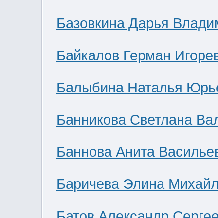
Базовкина Дарья Влади
Байкалов Герман Игоре
Балыбина Наталья Юрь
Банникова Светлана Ва
Баннова Анита Василье
Баричева Элина Михай
Батов Александр Серге