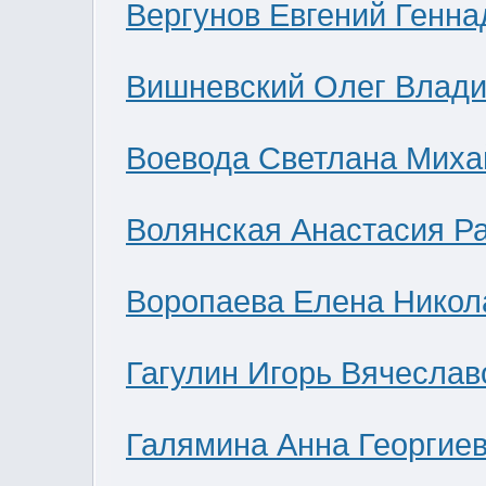
Вергунов Евгений Генна
Вишневский Олег Влад
Воевода Светлана Миха
Волянская Анастасия Р
Воропаева Елена Никол
Гагулин Игорь Вячеслав
Галямина Анна Георгие