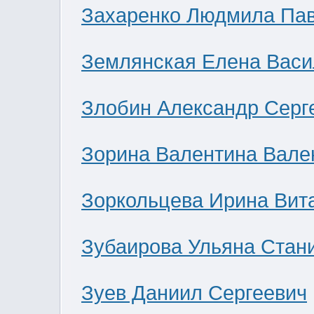
Захаренко Людмила Па
Землянская Елена Васи
Злобин Александр Серг
Зорина Валентина Вале
Зоркольцева Ирина Вит
Зубаирова Ульяна Стан
Зуев Даниил Сергеевич