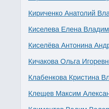
Кириченко Анатолий Вл
Киселева Елена Влади
Киселёва Антонина Анд
Кичакова Ольга Игоревн
Клабенкова Кристина В
Клещев Максим Алекса