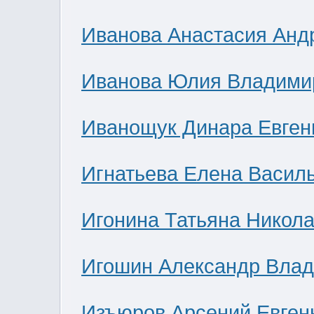
Иванова Анастасия Анд
Иванова Юлия Владими
Иванощук Динара Евген
Игнатьева Елена Васил
Игонина Татьяна Никол
Игошин Александр Вла
Изъюров Арсений Евген