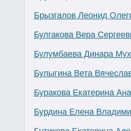
Брызгалов Леонид Олег
Булгакова Вера Сергеев
Булумбаева Динара Мух
Булыгина Вета Вячесла
Буракова Екатерина Ан
Бурдина Елена Владим