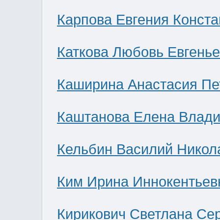
Карпова Евгения Конст
Каткова Любовь Евгень
Каширина Анастасия Пе
Каштанова Елена Влад
Кельбин Василий Никол
Ким Ирина Иннокентьев
Кирикович Светлана Се