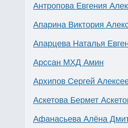
Антропова Евгения Але
Апарина Виктория Алек
Апарцева Наталья Евге
Арссан МХД Амин
Архипов Сергей Алексе
Аскетова Бермет Аскето
Афанасьева Алёна Дми