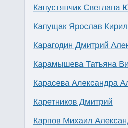
Капустянчик Светлана 
Капущак Ярослав Кирил
Карагодин Дмитрий Але
Карамышева Татьяна В
Карасева Александра А
Каретников Дмитрий
Карпов Михаил Алексан