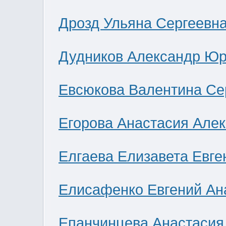
Дрозд Ульяна Сергеевн
Дудников Александр Юр
Евсюкова Валентина Се
Егорова Анастасия Але
Елгаева Елизавета Евге
Елисафенко Евгений Ан
Епанчинцева Анастасия