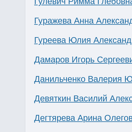
Гулевич Римма Глебовн
Гуражева Анна Алексан
Гуреева Юлия Александ
Дамаров Игорь Сергеев
Данильченко Валерия 
Девяткин Василий Алек
Дегтярева Арина Олего