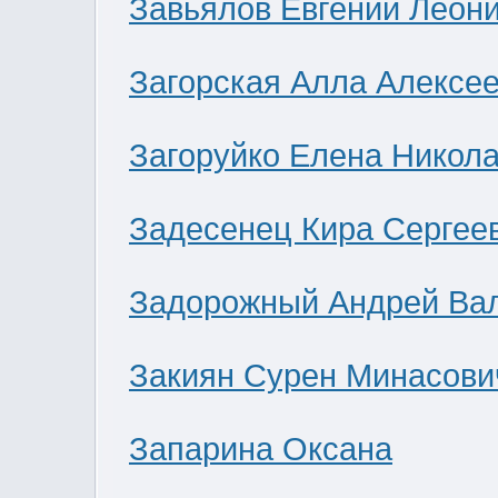
Завьялов Евгений Леон
Загорская Алла Алексе
Загоруйко Елена Никол
Задесенец Кира Сергее
Задорожный Андрей Ва
Закиян Сурен Минасови
Запарина Оксана